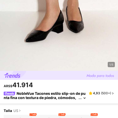
1/5
41.914
ARS$
NobleVue Tacones estilo slip-on de pu
4,93
(
500+
)
nta fina con textura de piedra, cómodos,
color marrón retro, adecuados para ir al t
rabajo, negocios, exteriores, viajes, ocio, zap
atos elegantes negros de alta gama
Talla
US
7 left
2 left
3 left