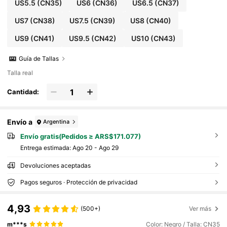
US5.5
(CN35)
US6
(CN36)
US6.5
(CN37)
US7
(CN38)
US7.5
(CN39)
US8
(CN40)
US9
(CN41)
US9.5
(CN42)
US10
(CN43)
Guía de Tallas
Talla real
Cantidad:
Envío a
Argentina
Envío gratis(Pedidos ≥ ARS$171.077)
Entrega estimada:
Ago 20 - Ago 29
Devoluciones aceptadas
Pagos seguros · Protección de privacidad
4,93
(500+)
Ver más
m***s
Color: Negro / Talla: CN35