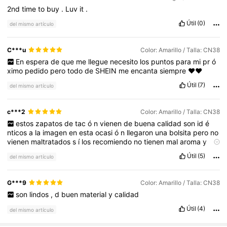
2nd
time
to
buy
.
Luv
it
.
Útil
(0)
del mismo artículo
C***u
Color: Amarillo / Talla: CN38
En
espera
de
que
me
llegue
necesito
los
puntos
para
mi
pr
ó
ximo
pedido
pero
todo
de
SHEIN
me
encanta
siempre
♥️❤️
Útil
(7)
del mismo artículo
c***2
Color: Amarillo / Talla: CN38
estos
zapatos
de
tac
ó
n
vienen
de
buena
calidad
son
id
é
nticos
a
la
imagen
en
esta
ocasi
ó
n
llegaron
una
bolsita
pero
no
vienen
maltratados
s
í
los
recomiendo
no
tienen
mal
aroma
y
trae
suela
antiderrapante
Útil
(5)
del mismo artículo
G***9
Color: Amarillo / Talla: CN38
son
lindos
,
d
buen
material
y
calidad
Útil
(4)
del mismo artículo