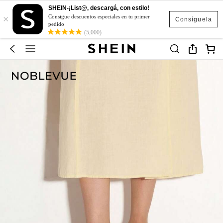
SHEIN-¡List@, descargá, con estilo!
×
Consigue descuentos especiales en tu primer
Consíguela
pedido
(5,000)