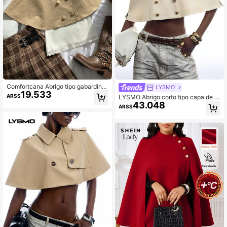
Comfortcana Abrigo tipo gabardina
LYSMO
19.533
con capa de doble botonadura de u
ARS$
LYSMO Abrigo corto tipo capa de d
nicolor para mujer
43.048
oble botonadura estilo callejero de
ARS$
diseñador para mujer