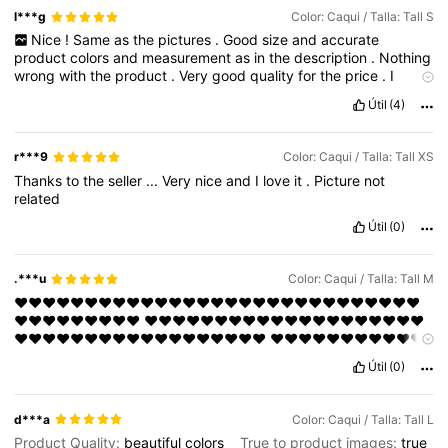
l***g
Color: Caqui / Talla: Tall S
Nice
!
Same
as
the
pictures
.
Good
size
and
accurate
product
colors
and
measurement
as
in
the
description
.
Nothing
wrong
with
the
product
.
Very
good
quality
for
the
price
.
I
would
recommend
to
buy
with
no
hesitation
.
Fast
delivery
too
.
Útil
(4)
Thank
you
Shein
!
r***9
Color: Caqui / Talla: Tall XS
Thanks
to
the
seller
...
Very
nice
and
I
love
it
.
Picture
not
related
Útil
(0)
.***u
Color: Caqui / Talla: Tall M
❤️❤️❤️❤️❤️❤️❤️❤️❤️❤️❤️❤️❤️❤️❤️❤️❤️❤️❤️❤️❤️❤️❤️❤️❤️❤️❤️❤️❤️
❤️❤️❤️❤️❤️❤️❤️❤️❤️
❤️❤️❤️❤️❤️❤️❤️❤️❤️❤️❤️❤️❤️❤️❤️❤️❤️❤️❤️❤️
❤️❤️❤️❤️❤️❤️❤️❤️❤️❤️❤️❤️❤️❤️❤️❤️❤️❤️
❤️❤️❤️❤️❤️❤️❤️❤️❤️❤️❤️
❤️❤️❤️❤️❤️❤️❤️❤️❤️❤️❤️❤️❤️❤️❤️❤️❤️❤️❤️❤️❤️❤️❤️❤️❤️❤️❤️
Útil
(0)
d***a
Color: Caqui / Talla: Tall L
Product Quality:
beautiful
colors
True to product images:
true