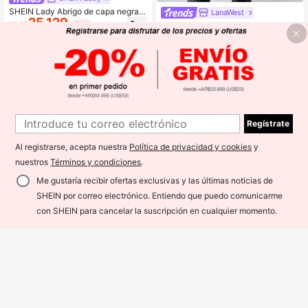
SHEIN Lady Abrigo de capa negra d
LanaWest
25.129
e lana, de moda y versátil para otoñ
ARS$
-50%
LanaWest Chaqueta suelta de lana
o e invierno. Es adecuado para el us
57.122
de moda otoño/invierno nueva, eleg
ARS$
o diario, fiestas y oficina.
ante y de estilo casual bohemio, co
n cuello alto, solapa con botón de m
etal, dobladillo suelto y mangas 3/
4, para el Día de Acción de Gracias
y Halloween
Regístrate
Al registrarse, acepta nuestra
Política de privacidad y cookies
y
nuestros
Términos y condiciones
.
Me gustaría recibir ofertas exclusivas y las últimas noticias de
SHEIN por correo electrónico. Entiendo que puedo comunicarme
¡33% DE DESCUENTO!
AÑADIR A LA BOLSA
con SHEIN para cancelar la suscripción en cualquier momento.
Livesso
Livesso Chaqueta casual para exter
#NegroAtemporal
48.369
iores, corte holgado, cuello alto, par
ARS$
Firerie Abrigo tipo capa de unicolor
a mujer, primavera/verano, unicolor,
31.204
elegante para mujer, de otoño
ARS$
ropa de otoño para la escuela