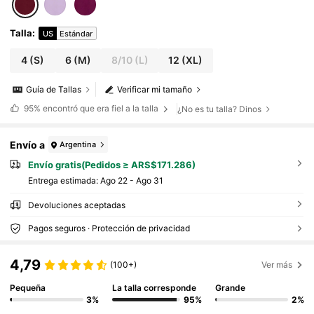
Talla
:
US
Estándar
4
(S)
6
(M)
8/10
(L)
12
(XL)
Guía de Tallas
Verificar mi tamaño
95%
encontró que era fiel a la talla
¿No es tu talla? Dinos
Envío a
Argentina
Envío gratis(Pedidos ≥ ARS$171.286)
Entrega estimada:
Ago 22 - Ago 31
Devoluciones aceptadas
Pagos seguros · Protección de privacidad
4,79
(100+)
Ver más
Pequeña
La talla corresponde
Grande
3%
95%
2%