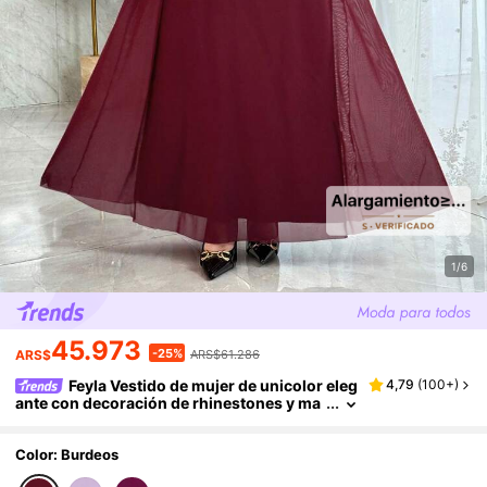
1/6
45.973
-25%
ARS$
ARS$61.286
Feyla Vestido de mujer de unicolor eleg
4,79
(
100+
)
ante con decoración de rhinestones y ma
ngas acampanadas
Color: Burdeos