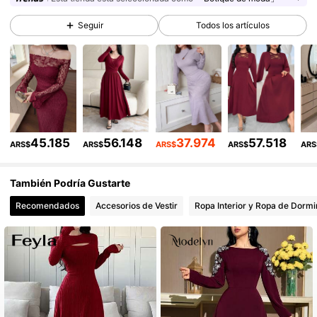
181K Seguidores
4,82
Seguir
Todos los artículos
181K Seguidores
4,82
181K Seguidores
4,82
181K Seguidores
4,82
181K Seguidores
4,82
45.185
56.148
37.974
57.518
ARS$
ARS$
ARS$
ARS$
ARS
También Podría Gustarte
Recomendados
Accesorios de Vestir
Ropa Interior y Ropa de Dormi