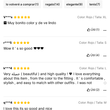
lo volveré a comprar
(1)
regalo
(14)
elegante
(9)
tenis
(7)
V***s
Color: Rojo / Talla: XL
Muy
bonito
color
y
de
ve
lindo
Útil
(1)
r***5
Color: Rojo / Talla: S
Wow
it
’
s
so
good
❤️❤️❤️
Útil
(4)
k***4
Color: Rojo / Talla: L
Very
جميلة
(
beautiful
)
and
high
quality
!
💖
I
love
everything
about
this
item
,
from
the
color
to
the
fitting
.
It
’
s
comfortable
,
stylish
,
and
easy
to
match
with
other
outfits
.
I
was
not
expecting
it
to
be
this
good
,
but
it
really
impressed
me
.
Totally
Útil
(2)
worth
the
money
and
I
will
buy
more
!
q***4
Color: Rojo / Talla: M
I
love
this
its
so
good
and
nice