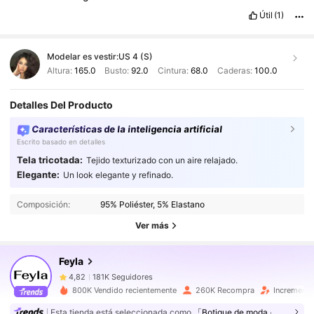
Útil
(1)
Modelar es vestir:
US 4 (S)
Altura:
165.0
Busto:
92.0
Cintura:
68.0
Caderas:
100.0
Detalles Del Producto
Características de la inteligencia artificial
Escrito basado en detalles
Tela tricotada:
Tejido texturizado con un aire relajado.
Elegante:
Un look elegante y refinado.
181K Seguidores
4,82
Composición:
95% Poliéster, 5% Elastano
181K Seguidores
4,82
Ver más
181K Seguidores
4,82
181K Seguidores
4,82
Feyla
181K Seguidores
4,82
800K Vendido recientemente
260K Recompra
Incremento
181K Seguidores
4,82
Esta tienda está seleccionada como
「Botique de moda」