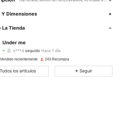
4,54
40
703
s Y Dimensiones
4,54
40
703
 La Tienda
4,54
40
703
Under me
s***d
seguido
Hace 1 día
4,54
40
703
Calificación
Artículos
Seguidores
 Vendido recientemente
243 Recompra
4,54
40
703
Todos los artículos
Seguir
4,54
40
703
4,54
40
703
4,54
40
703
4,54
40
703
4,54
40
703