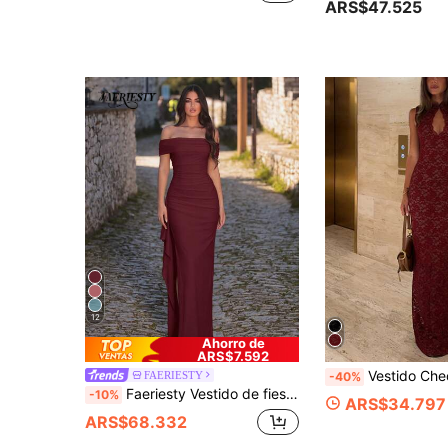
ARS$47.525
12
Ahorro de
ARS$7.592
Vestido Cheongsam de encaje de verano para mujer, estilo vintage de
FAERIESTY
-40%
Faeriesty Vestido de fiesta elegante de alta gama para mujer con hombros descubiertos, busto plisado y abertura alta, corte fluido, romántico y elegante, adecuado para citas, bodas y otoño
-10%
ARS$34.797
ARS$68.332