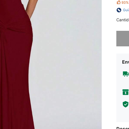
93%
Guí
Cantid
Lo sent
Env
Descr