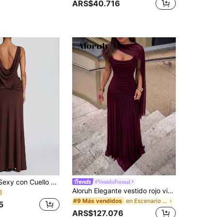
ARS$40.716
Vestido Maxi Sexy con Cuello de Bote y Espalda Descubierta para Mujer, Elegante, sin Mangas, con Cintura Drapeada, Fruncido, Abertura Alta, Ajustado, para Club, Fiesta, Boda y Otoño
#VestidoFormal
Aloruh Elegante vestido rojo vino minimalista de malla de alta elasticidad sin tirantes con cintura fruncida y corte en A, adecuado para citas, fiestas de solteros, bodas, eventos formales y fiestas
8
en Escenario y concierto Ropa de fiesta para mujer
#9 Más vendidos
5
ARS$127.076