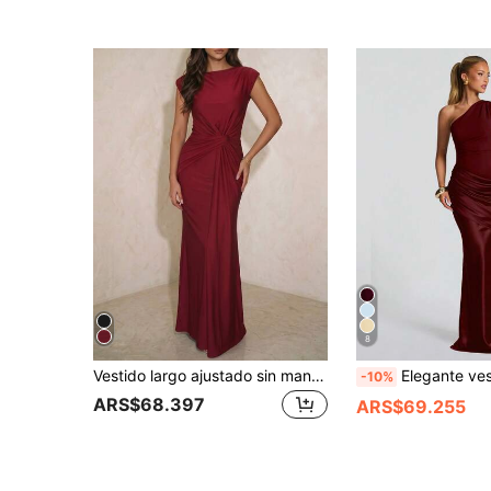
8
Vestido largo ajustado sin mangas con patchwork para mujer, vestido de fiesta sexy y elegante, para ocasiones formales como bodas en primavera
Elegante vestido de cóctel ajustado con hombro asimétrico y diseño de cintura y ca
-10%
ARS$68.397
ARS$69.255