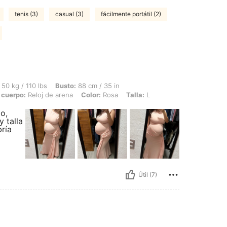
tenis (3)
casual (3)
fácilmente portátil (2)
bs, Busto: 88 cm / 35 in, Cintura: 75 cm / 30 in, Caderas: 97 cm / 38 in, Forma del
50 kg / 110 lbs
Busto:
88 cm / 35 in
 cuerpo:
Reloj de arena
Color:
Rosa
Talla:
L
o,
 talla
ría
Útil (7)