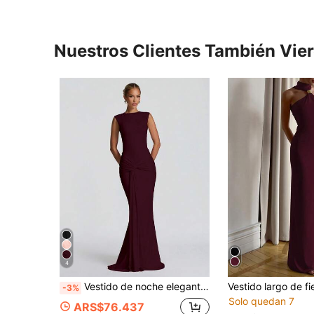
Nuestros Clientes También Vie
4
Vestido de noche elegante para mujer sin mangas con cuello drapeado, espalda descubierta, largo sirena de punto para otoño
-3%
Solo quedan 7
ARS$76.437