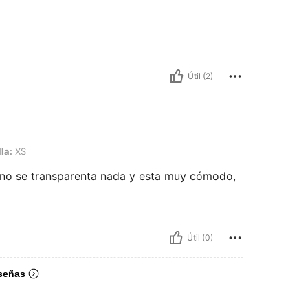
Útil (2)
la:
XS
a, no se transparenta nada y esta muy cómodo,
Útil (0)
señas