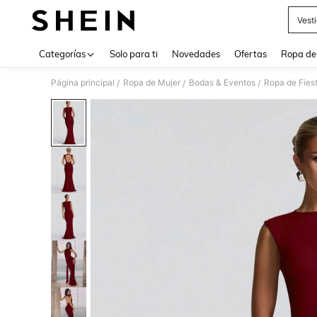
Vest
Use up 
Categorías
Solo para ti
Novedades
Ofertas
Ropa de
Página principal
Ropa de Mujer
Bodas & Eventos
Ropa de Fies
/
/
/