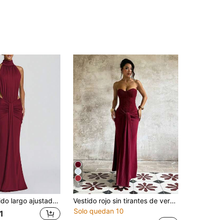
7
Elegante vestido largo ajustado sin espalda, vestido sexy sin mangas para fiesta, boda y vacaciones para mujer en otoño
Vestido rojo sin tirantes de verano para mujer con lazos, vestido elegante para fiesta, adecuado para citas, fiestas, vacaciones, playa
Solo quedan 10
1