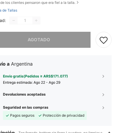
de los clientes pensaron que era fiel a la talla.
a de Tallas
ad:
imos, este producto está agotado.
AGOTADO
ío a
Argentina
Envío gratis(Pedidos ≥ ARS$171.077)
Entrega estimada:
Ago 22 - Ago 29
Devoluciones aceptadas
Seguridad en las compras
Pagos seguros
Protección de privacidad
ipción
Top forrado, bottom sin forro,Lavadora, no limpiar en seco,Hombros d