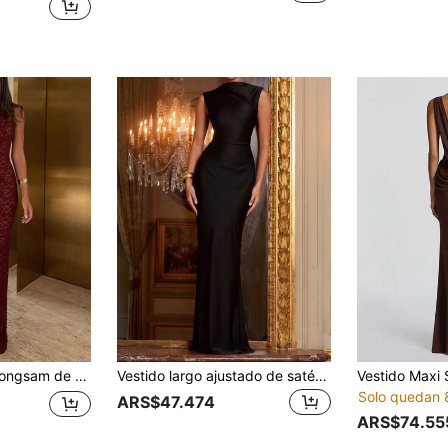
 corte ajustado, adecuado para citas, reuniones, fiestas y bodas
Vestido largo ajustado de satén negro para mujer, sexy y elegante, asimétrico, con espalda descubierta, cuello alto y plisado, conjunto de vestido de fiesta y noche de verano
Solo quedan 
ARS$47.474
ARS$74.55