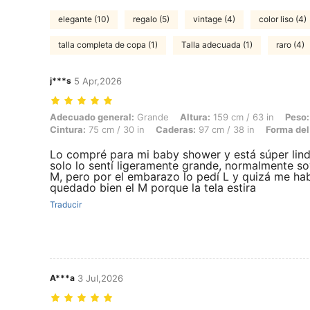
elegante (10)
regalo (5)
vintage (4)
color liso (4)
talla completa de copa (1)
Talla adecuada (1)
raro (4)
j***s
5 Apr,2026
Adecuado general: Grande, Altura: 159 cm / 63 in, Peso: 50 kg / 110 l
Adecuado general:
Grande
Altura:
159 cm / 63 in
Peso:
Cintura:
75 cm / 30 in
Caderas:
97 cm / 38 in
Forma del
Lo compré para mi baby shower y está súper lind
solo lo sentí ligeramente grande, normalmente soy
M, pero por el embarazo lo pedí L y quizá me hab
quedado bien el M porque la tela estira
Traducir
A***a
3 Jul,2026