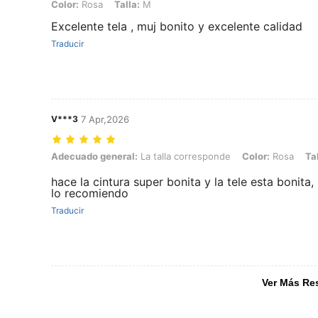
Color: Rosa, Talla: M
Color:
Rosa
Talla:
M
Excelente tela , muj bonito y excelente calidad
Traducir
V***3
7 Apr,2026
Adecuado general: La talla corresponde, Color: Rosa, Talla: XS
Adecuado general:
La talla corresponde
Color:
Rosa
Tal
hace la cintura super bonita y la tele esta bonit
lo recomiendo
Traducir
Ver Más Re