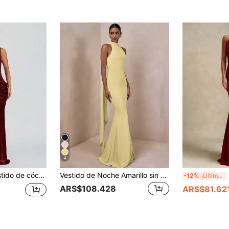
4
deras fruncidas, para bodas, fiestas de damas de honor, para mujeres en otoño
Vestido de Noche Amarillo sin Mangas con Cola de Sirena Extra Larga | Vestido para Festival de Verano y Fiesta de Graduación, Tela con Caída y Elasticidad Media
El
-12%
¡Últimos 3 días
ARS$108.428
ARS$81.62