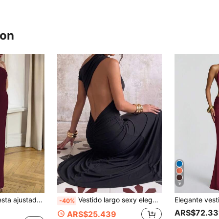
ron
9
Vestido largo de fiesta ajustado sin mangas de cuello alto, para boda de primavera/verano
Vestido largo sexy elegante sin espalda ajustado, vestido plisado de verano, ropa de mujer para fiesta de cóctel nocturna en negro
-40%
ARS$72.33
ARS$25.439