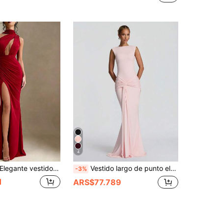
4
egante vestido largo formal de punto rojo estilo sirena, diseño sin mangas con pliegues y abertura alta, adecuado para baile de graduación u ocasiones especiales. Fiesta de boda
Vestido largo de punto elegante sin mangas con cuello drapeado y espalda descubierta estilo sirena para mujer otoño
-3%
1
ARS$77.789