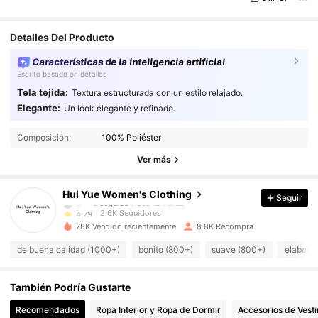
Detalles Del Producto
Características de la inteligencia artificial
Escrito basado en detalles
Tela tejida:
Textura estructurada con un estilo relajado.
Elegante:
Un look elegante y refinado.
2.6K Seguidores
4,79
Composición:
100% Poliéster
2.6K Seguidores
4,79
Ver más
2.6K Seguidores
4,79
Hui Yue Women's Clothing
Seguir
2.6K Seguidores
4,79
78K Vendido recientemente
8.8K Recompra
2.6K Seguidores
4,79
de buena calidad (1000+)
bonito (800+)
suave (800+)
elaborad
2.6K Seguidores
4,79
También Podría Gustarte
2.6K Seguidores
4,79
Recomendados
Ropa Interior y Ropa de Dormir
Accesorios de Vesti