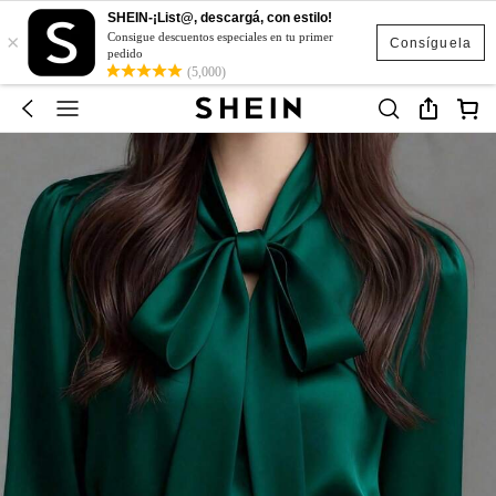
SHEIN-¡List@, descargá, con estilo!
×
Consigue descuentos especiales en tu primer
Consíguela
pedido
(5,000)