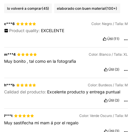
lo volveré a comprar
(45)
elaborado con buen material
(100+)
c***6
Color: Negro / Talla: M
Product quality:
EXCELENTE
Útil
(11)
m***4
Color: Blanco / Talla: XL
Muy
bonito
,
tal
como
en
la
fotografia
Útil
(3)
h***b
Color: Burdeos / Talla: M
Calidad del producto:
Excelente
producto
y
entrega
puntual
Útil
(3)
l***t
Color: Verde Oscuro / Talla: M
Muy
sastifecha
mi
mam
á
por
el
regalo
Útil
(3)