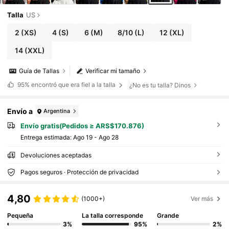
Talla
US
2
(XS)
4
(S)
6
(M)
8/10
(L)
12
(XL)
14
(XXL)
Guía de Tallas
Verificar mi tamaño
95%
encontró que era fiel a la talla
¿No es tu talla? Dinos
Envío a
Argentina
Envío gratis(Pedidos ≥ ARS$170.876)
Entrega estimada:
Ago 19 - Ago 28
Devoluciones aceptadas
Pagos seguros · Protección de privacidad
4,80
(1000+)
Ver más
Pequeña
La talla corresponde
Grande
3%
95%
2%