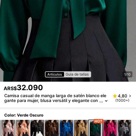
Guia de tallas
Artículos
1/10
32.090
ARS$
Camisa casual de manga larga de satén blanco ele
4,80
gante para mujer, blusa versátil y elegante con
(1000+)
cuello de lazo, unicolor adecuado para todas la
s estaciones, lavable a máquina y no transparente,
tela suave y transpirable con textura de satén refin
Color: Verde Oscuro
ada, adecuada para uso en la oficina