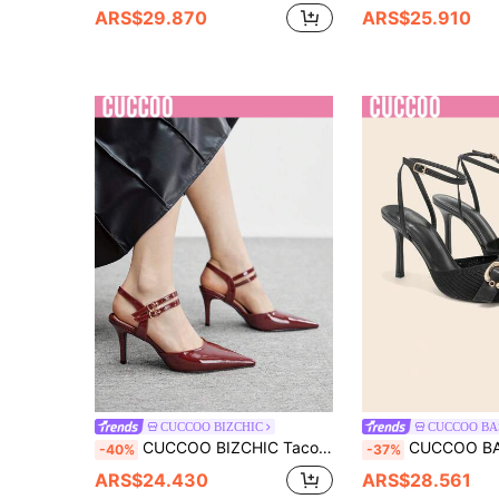
ARS$29.870
ARS$25.910
CUCCOO BIZCHIC
CUCCOO BA
CUCCOO BIZCHIC Tacones altos con punta afilada y correa de tobillo, color borgoña, minimalistas y versátiles para el trabajo y el uso casual
CUCCOO BASICS Tacones altos de moda versátiles de uso d
-40%
-37%
ARS$24.430
ARS$28.561