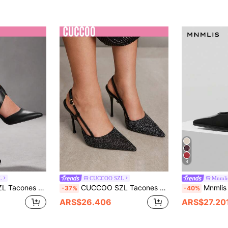
4
L
CUCCOO SZL
Mnmli
illa y punta afilada, versátiles para uso diario
CUCCOO SZL Tacones altos con punta afilada, brillantes, sexys, elegantes y de moda para mujer
Mnmlis Zapatos de mujer: Punta afilada, con estilo y de moda,
-37%
-40%
ARS$26.406
ARS$27.20