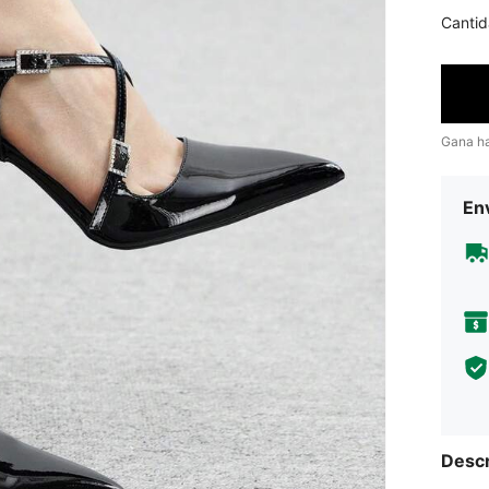
Cantid
Gana h
Env
Descr