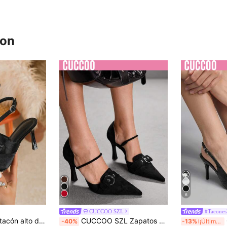
ron
6
CUCCOO SZL
#Tacones
con punta francesa retro, correa y hebilla, tacones versátiles y elegantes
CUCCOO SZL Zapatos de tacón elegantes, versátiles y minimalistas para uso diario
C
-40%
-13%
¡Últimos 3 días