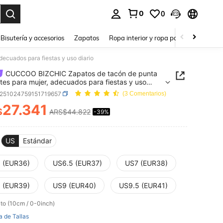
0
0
a. Press Enter to select.
Bisutería y accesorios
Zapatos
Ropa interior y ropa para dormir
Ho
cuados para fiestas y uso diario
CUCCOO BIZCHIC Zapatos de tacón de punta
tes para mujer, adecuados para fiestas y uso
x251024759151719657
(3 Comentarios)
27.341
$
ARS$44.822
-39%
ICE AND AVAILABILITY
US
Estándar
 (EUR36)
US6.5 (EUR37)
US7 (EUR38)
 (EUR39)
US9 (EUR40)
US9.5 (EUR41)
lto (10cm / 0-0inch)
a de Tallas