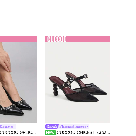
Elegantes
#TaconesElegantes
UCCOO GRLICON Zapatos de mujer con hebilla de metal negro premium, punta fina y tacón delgado, estilo slingback, versátiles para ir al trabajo
CUCCOO CHICEST Zapatos de mujer con malla, punta, cuentas, tacón alien, dulce y cool, de cuero charol negro, sandalias Mueller de tacón alto para ir al trabajo, citas y fiestas
NEW