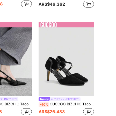
68
ARS$46.362
OO BIZCHIC
CUCCOO BIZCHIC
e diseño con hebilla de punta fina para uso diario de moda para mujer
CUCCOO BIZCHIC Tacones altos de diseño con hebilla de punta fina para uso diario de mujeres
-40%
8
ARS$26.483