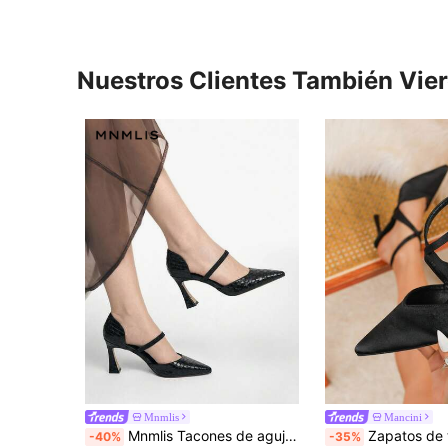
Nuestros Clientes También Vie
Mnmlis
Mancini
Mnmlis Tacones de aguja de estilo europeo y americano con punta puntiaguda y tejido, elegantes zapatos de tacón negros para oficina
Zapatos de tacón alto de satén negro para mujer, tacones de aguja elegantes 
-40%
-35%