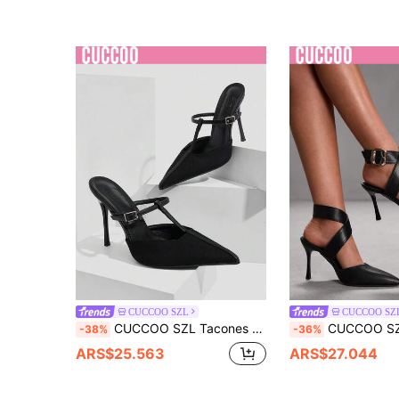
CUCCOO SZL
CUCCOO SZ
CUCCOO SZL Tacones altos de punta con correa al tobillo, casuales, de moda y sencillos para mujer, verano
CUCCOO SZL Tacones altos de mujer con diseño de heb
-38%
-36%
ARS$25.563
ARS$27.044