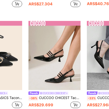
ARS$40.7
ARS$27.304
SICS
CUCCOO CHICEST
CUCC
iario con diseño de hebilla y punta afilada para mujer
CUCCOO CHICEST Tacones de tacón de gatito de 3 correas con punta afilada, tacon de mujer de PU con recubierto negra única y elegante, estilo de moda de oficina de estilo influenciador para el Día de San Valentín
CUCCOO BIZCHIC Tacones altos d
-38%
-33%
ARS$29.699
ARS$27.96