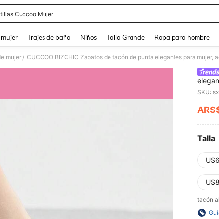
tillas Cuccoo Mujer
and down arrow keys to navigate search Búsqueda reciente and Busca y Encuentr
 mujer
Trajes de baño
Niños
Talla Grande
Ropa para hombre
de mujer
CUCCOO BIZCHIC Zapatos de tacón de punta elegantes para mujer, ade
/
elegan
diario
SKU: s
ARS
PR
Talla
US6
US8
tacón a
Guí