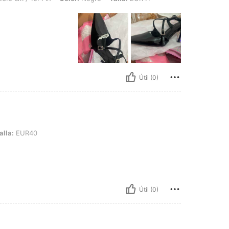
Útil (0)
alla:
EUR40
Útil (0)