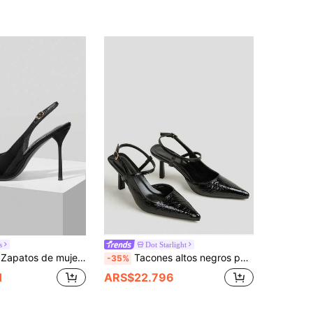
s
Dot Starlight
 versátiles, de corte bajo, con sensación de alta calidad, tacones, adecuados para el trabajo, reuniones sociales, fiestas, vacaciones, bodas.
Tacones altos negros para mujer, zapatos de vestir de punta estrecha para fiesta y boda, tacones de aguja de 7 cm
-35%
1
ARS$22.796