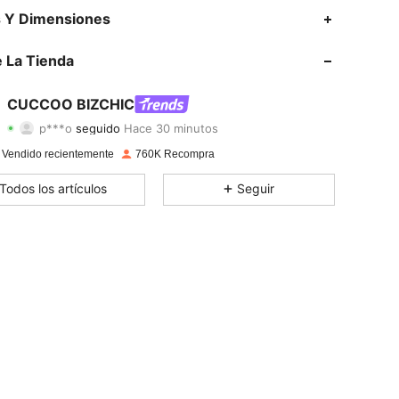
4,89
7.2K
806K
s Y Dimensiones
4,89
7.2K
806K
 La Tienda
4,89
7.2K
806K
CUCCOO BIZCHIC
p***o
seguido
Hace 30 minutos
4,89
7.2K
806K
Calificación
Artículos
Seguidores
 Vendido recientemente
760K Recompra
4,89
7.2K
806K
Todos los artículos
Seguir
4,89
7.2K
806K
4,89
7.2K
806K
4,89
7.2K
806K
4,89
7.2K
806K
4,89
7.2K
806K