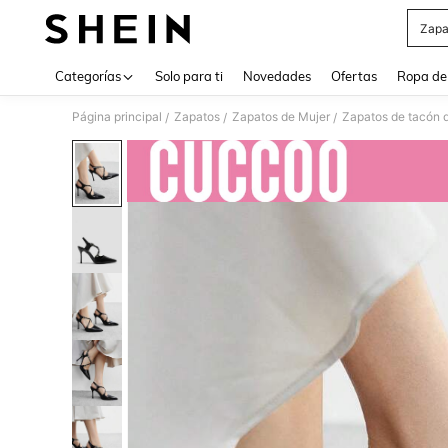
Zapa
Use up 
Categorías
Solo para ti
Novedades
Ofertas
Ropa de
Página principal
Zapatos
Zapatos de Mujer
Zapatos de tacón 
/
/
/