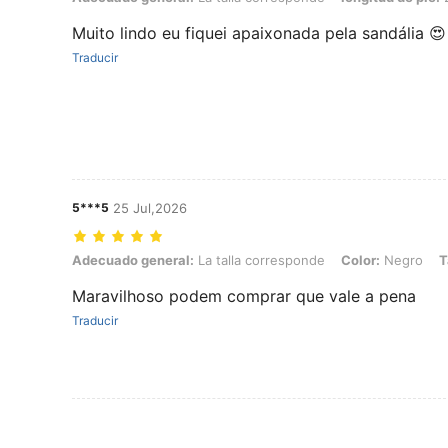
Muito lindo eu fiquei apaixonada pela sandália 😍
Traducir
5***5
25 Jul,2026
Adecuado general: La talla corresponde, Color: Negro, Talla: EUR40
Adecuado general:
La talla corresponde
Color:
Negro
T
Maravilhoso podem comprar que vale a pena
Traducir