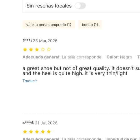
Sin reseñas locales
vale la pena comprarlo (1)
bonito (1)
f***i
23 Mar,2026
Adecuado general: La talla corresponde, Color: Negro, Talla: EUR41
Adecuado general:
La talla corresponde
Color:
Negro
T
a great shoe but not of great quality. it doesn't s
and the heel is quite high. it is very thin/light
Traducir
s***6
21 Jul,2026
Adecuado general: La talla corresponde, longitud de pie: 26.5 cm / 1
Adecuado general:
La talla corresponde
longitud de pie:
2