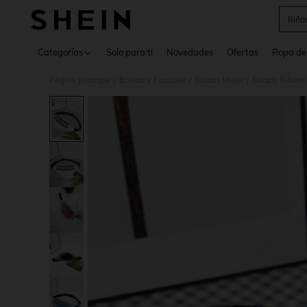
Riño
Use up 
Categorías
Solo para ti
Novedades
Ofertas
Ropa de
Página principal
Bolsos y Equipaje
Bolsos Mujer
Bolsos Riñone
/
/
/