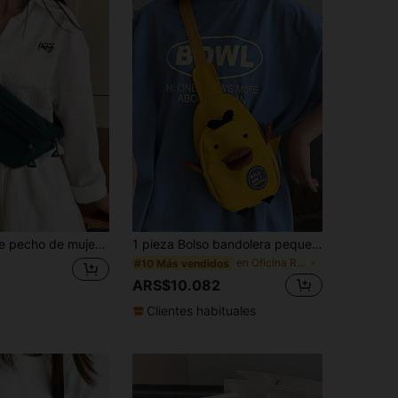
olor de pana, versátil, simple, deportivo, de viaje, estilo callejero
1 pieza Bolso bandolera pequeño con cierre de cremallera con diseño de pato blanco de moda y lindo, bolso de hombro de estilo de dibujos animados únicos para chica joven de campus
en Oficina Riñoneras para mujer
#10 Más vendidos
ARS$10.082
Clientes habituales