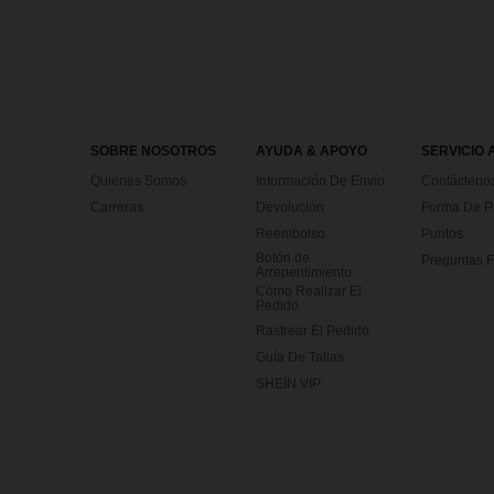
SOBRE NOSOTROS
AYUDA & APOYO
SERVICIO 
Quienes Somos
Información De Envío
Contácteno
Carreras
Devolución
Forma De 
Reembolso
Puntos
Botón de
Preguntas F
Arrepentimiento
Cómo Realizar El
Pedido
Rastrear El Pedido
Guía De Tallas
SHEIN VIP