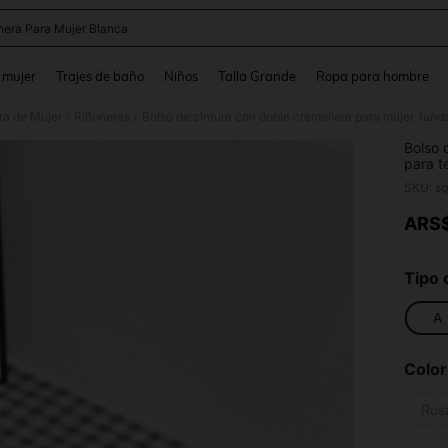
nera Para Mujer Blanca
and down arrow keys to navigate search Búsqueda reciente and Busca y Encuentr
 mujer
Trajes de baño
Niños
Talla Grande
Ropa para hombre
ra de Mujer
Riñoneras
/
/
Bolso 
para te
cruzad
SKU: s
ARS
PR
Tipo 
A
Color
Ros