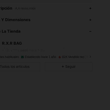
ipción
A,A rayas,viaje
s Y Dimensiones
4,93
73
1.7K
 La Tienda
4,93
73
1.7K
R.X.R BAG
4,93
73
1.7K
Calificación
Artículos
Seguidores
y***s
pagó
Hace 1 día
4,93
73
1.7K
tes habituales
Establecido hace 1 año
82K Vendido recientemente
Todos los artículos
Seguir
4,93
73
1.7K
4,93
73
1.7K
4,93
73
1.7K
4,93
73
1.7K