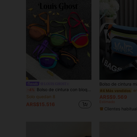
LOUIS GHOST
Bolso de cintura con bloques de color | 6 colores disponibles, compartimentos con doble cremallera para teléfono, llaves, lápiz labial; ligero para viajes organizados; correa con hebilla de metal ajustable, se convierte instantáneamente de bolso de cintura a bolso cruzado; adecuado para ir al trabajo, compras, deportes y viajes
-4%
#4 Más vendidos
ARS$9.569
Solo quedan 8
Estimado
ARS$15.516
Clientes habitua