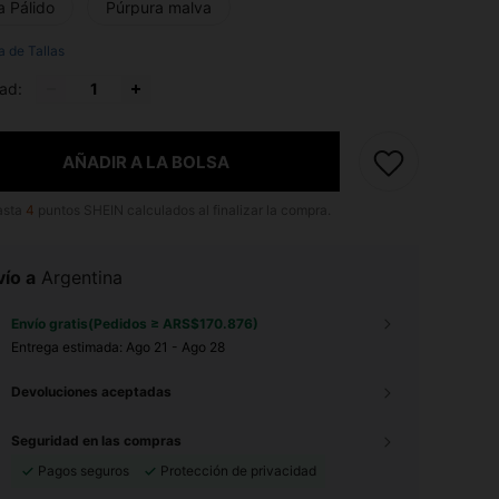
a Pálido
Púrpura malva
a de Tallas
ad:
AÑADIR A LA BOLSA
asta
4
puntos SHEIN calculados al finalizar la compra.
ío a
Argentina
Envío gratis(Pedidos ≥ ARS$170.876)
Entrega estimada:
Ago 21 - Ago 28
Devoluciones aceptadas
Seguridad en las compras
Pagos seguros
Protección de privacidad