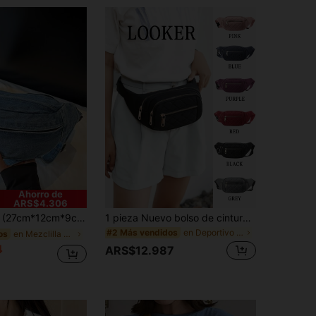
4,93
73
1.7K
4,93
73
1.7K
Ahorro de
ARS$4.306
o, el material es resistente a los arañazos y al desgaste, adecuado para compras, citas, salidas, viajes al trabajo, longitud ajustable de la correa, regalo para familia, amigos, novia, bolso de pecho de mujer casual y elegante en azul claro
1 pieza Nuevo bolso de cintura de mujer, de material de nailon, bordado, grueso y resistente al desgaste, con cierre de cremallera, de múltiples capas, sencillo y ligero, casual, elegante, adorable, con gran capacidad, bolso cruzado para el pecho, adecuado para deportes
en Deportivo Riñoneras para mujer
#2 Más vendidos
en Mezclilla Bolsos y Equipaje
os
4
ARS$12.987