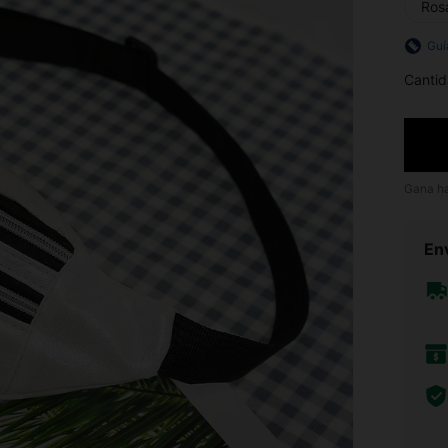
Ros
Guí
Cantid
Gana h
Env