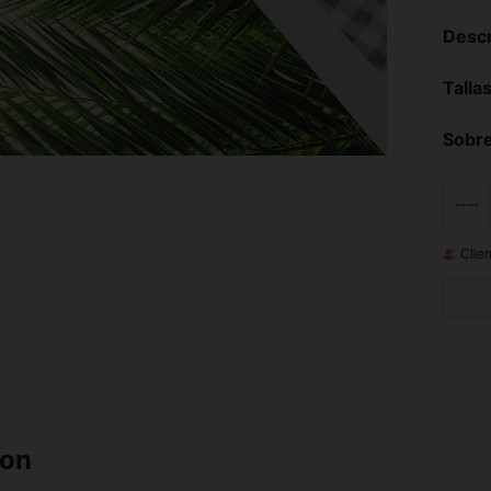
Descr
Talla
Sobre
Clien
ron