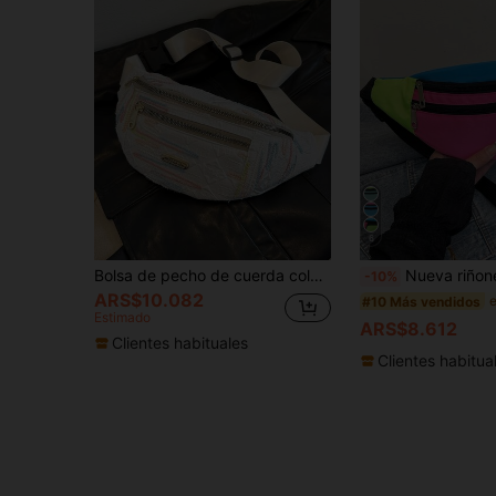
6
Bolsa de pecho de cuerda colorida, bolsa de cintura de jacquard retro, bolsa de hombro cruzada casual para ir y venir, estilo INS
Nueva riñonera de patchwork para mujer, bols
-10%
ARS$10.082
#10 Más vendidos
Estimado
ARS$8.612
Clientes habituales
Clientes habitua