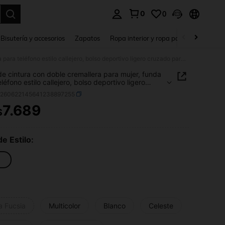
0
0
a. Press Enter to select.
Bisutería y accesorios
Zapatos
Ropa interior y ropa para dormir
Ho
Bolso de cintura con doble cremallera para mujer, funda para teléfono estilo callejero, bolso deportivo ligero cruzado para el pecho
de cintura con doble cremallera para mujer, funda
léfono estilo callejero, bolso deportivo ligero
o para el pecho
g260622145641238897255
7.689
$
ICE AND AVAILABILITY
de Estilo:
a Fucsia
Multicolor
Blanco
Celeste