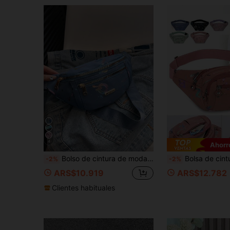
4
Ahorr
Bolso de cintura de moda para mujer, bolso bandolera cruzado, monedero metálico, bolso de pecho multifuncional para exteriores
Bolsa de cintura unisex de gran capacidad, resistente al agua, para trabajo, deportes y mod
-2%
-2%
ARS$10.919
ARS$12.782
Clientes habituales