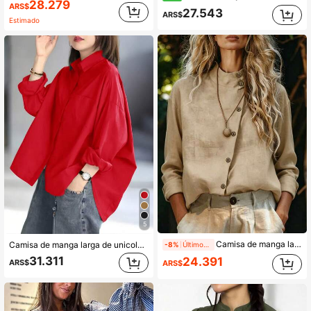
28.279
ARS$
27.543
ARS$
Estimado
5
Camisa de manga larga con cuello alto de unicolor, versátil y casual
Camisa de manga larga de unicolor y estilo minimalista para mujer, camisa suelta y holgada de manga larga y solapa para mujer, camisa casual de unicolor con bajo de murciélago, prenda exterior versátil y minimalista para uso diario con protección solar, color rojo primaveral
-8%
Últimos 1 días
31.311
24.391
ARS$
ARS$