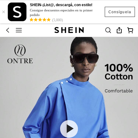
SHEIN-¡List@, descargá, con estilo!
×
Consigue descuentos especiales en tu primer
Consíguela
pedido
(5,000)