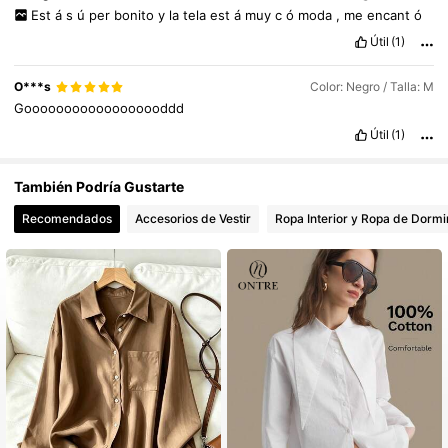
Est
á
s
ú
per
bonito
y
la
tela
est
á
muy
c
ó
moda
,
me
encant
ó
Útil
(1)
O***s
Color: Negro / Talla: M
Goooooooooooooooooddd
Útil
(1)
También Podría Gustarte
Recomendados
Accesorios de Vestir
Ropa Interior y Ropa de Dormi