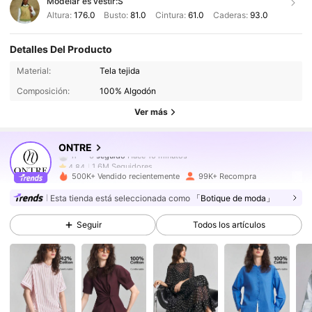
Modelar es vestir:
S
Altura:
176.0
Busto:
81.0
Cintura:
61.0
Caderas:
93.0
Detalles Del Producto
1.6M Seguidores
4,84
Material:
Tela tejida
Composición:
100% Algodón
1.6M Seguidores
4,84
Ver más
1.6M Seguidores
4,84
ONTRE
1.6M Seguidores
4,84
500K+ Vendido recientemente
99K+ Recompra
1.6M Seguidores
4,84
Esta tienda está seleccionada como
「Botique de moda」
Seguir
Todos los artículos
1.6M Seguidores
4,84
1.6M Seguidores
4,84
1.6M Seguidores
4,84