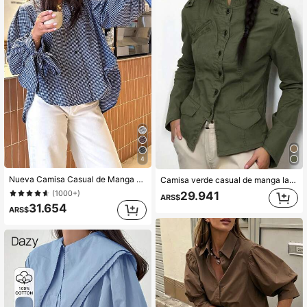
4
Nueva Camisa Casual de Manga Larga con Lazo y Puños a Cuadros, Elegante y Estilizada para Vacaciones, Minimalista para Desplazamientos, Uso Diario, Té, Todas las Estaciones Primavera, para Mujeres
Camisa verde casual de manga larga para mujer, otoño
(1000+)
29.941
ARS$
31.654
ARS$
100+ vendidos