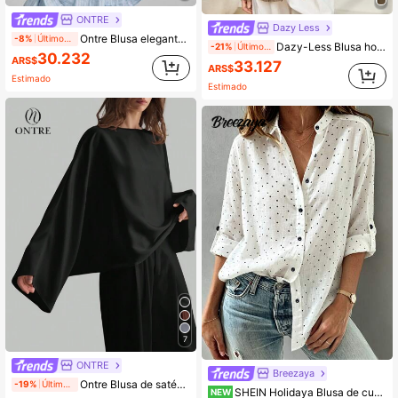
ONTRE
Dazy Less
Ontre Blusa elegante de unicolor con mangas de parche floral con volantes para mujer, adecuada para la playa, vacaciones y festivales de música country, Primavera/Verano 2026
-8%
Últimos 1 días
Dazy-Less Blusa holgada de gasa para mujer, uso casual de oficina, manga larga, cuello de chal, adecuada para primavera, verano y otoño
-21%
Últimos 1 días
30.232
ARS$
33.127
ARS$
Estimado
Estimado
7
ONTRE
Breezaya
Ontre Blusa de satén negro para mujer, otoño, elegante, brunch, cuello barco oversized, manga larga, minimalista, business casual, para maestra y oficina
-19%
Últimos 1 días
SHEIN Holidaya Blusa de cuello alto con lunares blancos para mujeres / Diseño de manga larga con puño enrollado, corte holgado versátil / Viaje al trabajo / Diario / Cita
NEW