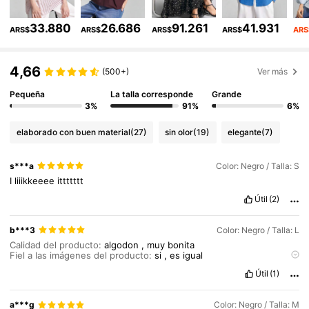
1.6M Seguidores
4,84
33.880
26.686
91.261
41.931
ARS$
ARS$
ARS$
ARS$
ARS
1.6M Seguidores
4,84
4,66
(500+)
Ver más
1.6M Seguidores
4,84
Pequeña
La talla corresponde
Grande
3%
91%
6%
elaborado con buen material
(27)
sin olor
(19)
elegante
(7)
s***a
Color: Negro / Talla: S
I
liiikkeeee
ittttttt
Útil
(2)
b***3
Color: Negro / Talla: L
Calidad del producto:
algodon
,
muy
bonita
Fiel a las imágenes del producto:
si
,
es
igual
Descripción del aroma:
sin
aroma
Útil
(1)
Material de la tela:
100
%
algodon
,
muy
buena
clase
Ajuste:
es
amplia
a***g
Color: Negro / Talla: M