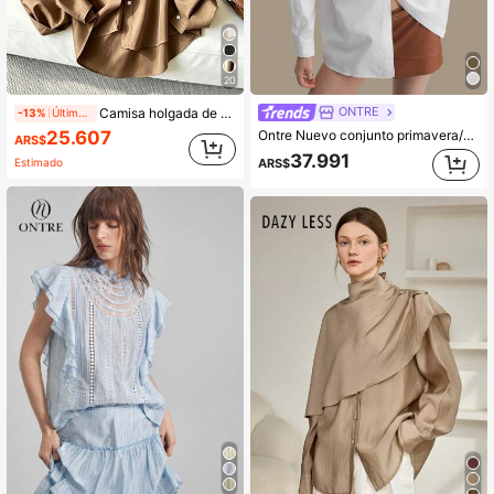
20
ONTRE
Camisa holgada de manga larga casual para mujer, primavera/otoño
-13%
Últimos 1 días
25.607
Ontre Nuevo conjunto primavera/verano 2026 para mujer, estilo playa/vacaciones/campo/festival de música, uso versátil diario, ropa de festival, camisa de algodón, manga larga, cuello oversize, moda personalizada, estilo urbano casual, casual de negocios, diseño de línea A
ARS$
37.991
ARS$
Estimado