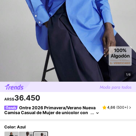
1/6
36.450
ARS$
Ontre 2026 Primavera/Verano Nueva
4,66
(
500+
)
Camisa Casual de Mujer de unicolor con
Cuello Solapa y Manga Larga, Corte Irreg
ular, Blusa Elegante Moderna de Negocios Ca
suales para Oficina, Cita, Fiesta, Invitada de B
Color: Azul
oda, Cumpleaños, Atuendo de Maestra