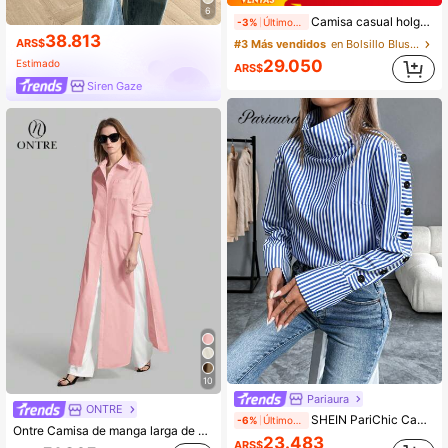
6
Camisa casual holgada para mujer con diseño de abertura trasera, cuello vuelto, manga larga, tela tejida de unicolor, bolsillo con abertura frontal con botones, elegante para oficina & uso diario, primavera/otoño blanco, casual inteligente
-3%
Últimos 1 días
38.813
ARS$
#3 Más vendidos
en Bolsillo Blusas de oficina con bolsillos
29.050
Estimado
ARS$
Siren Gaze
200+ vendidos
10
Pariaura
ONTRE
SHEIN PariChic Camisa azul casual de manga larga con cuello vuelto y abotonadura simple a rayas
-6%
Últimos 1 días
Ontre Camisa de manga larga de un solo pecho con bajo dividido, unicolor, para mujer, playa, brunch, vacaciones, festival de música country, elegante para oficina y negocios, rosa
23.483
ARS$