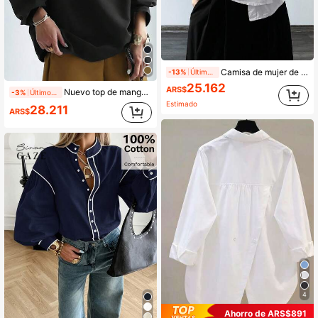
Camisa de mujer de manga larga con cuello puntiagudo, de tela tejida de unicolor, con cierre de botones delantero, adecuada para la oficina, uso diario, aeropuerto, primavera/verano Blanco
-13%
Últimos 1 días
25.162
ARS$
Nuevo top de manga larga con cuello alto de unicolor, adecuado para primavera, verano y otoño, casual negro
-3%
Últimos 1 días
Estimado
28.211
ARS$
4
Ahorro de ARS$891