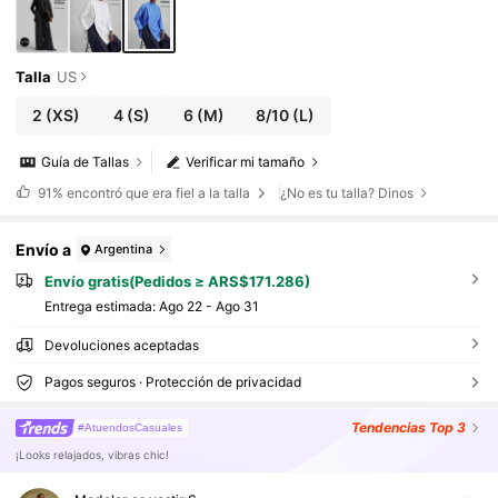
Talla
US
2
(XS)
4
(S)
6
(M)
8/10
(L)
Guía de Tallas
Verificar mi tamaño
91%
encontró que era fiel a la talla
¿No es tu talla? Dinos
Envío a
Argentina
Envío gratis(Pedidos ≥ ARS$171.286)
Entrega estimada:
Ago 22 - Ago 31
Devoluciones aceptadas
Pagos seguros · Protección de privacidad
Tendencias
Top 3
#AtuendosCasuales
¡Looks relajados, vibras chic!