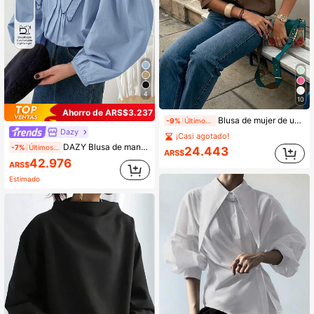
4
10
Ahorro de ARS$3.237
Blusa de mujer de unicolor con manga media, diseño de manga abullonada, corte holgado, estilo vintage casual, adecuada para uso diario, citas, negocios, elegante para el verano
-9%
Últimos 1 días
Dazy
¡Casi agotado!
DAZY Blusa de manga larga con cuello de volantes casual para mujer, primavera/otoño
-7%
Últimos 1 días
24.443
ARS$
42.976
ARS$
400+ vendidos
Estimado