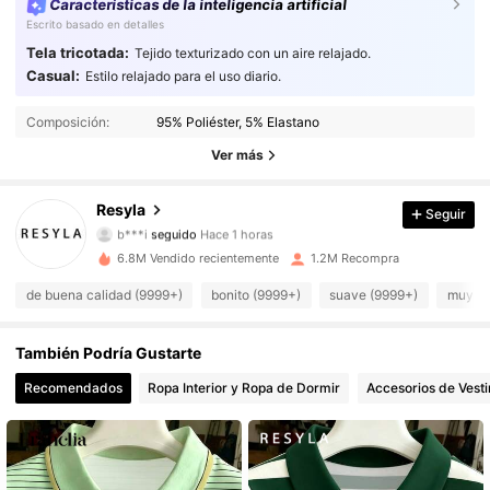
Características de la inteligencia artificial
Escrito basado en detalles
Tela tricotada:
Tejido texturizado con un aire relajado.
Casual:
Estilo relajado para el uso diario.
458K Seguidores
4,73
Composición:
95% Poliéster, 5% Elastano
458K Seguidores
4,73
Ver más
458K Seguidores
4,73
Resyla
Seguir
b***i
seguido
Hace 1 horas
458K Seguidores
4,73
6.8M Vendido recientemente
1.2M Recompra
de buena calidad (9999+)
bonito (9999+)
suave (9999+)
muy co
458K Seguidores
4,73
458K Seguidores
También Podría Gustarte
4,73
Recomendados
Ropa Interior y Ropa de Dormir
Accesorios de Vesti
458K Seguidores
4,73
458K Seguidores
4,73