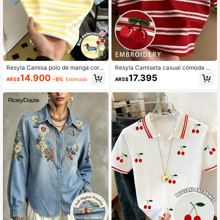
6
Resyla Camisa polo de manga corta
Resyla Camiseta casual cómoda y
casual
de moda con rayas y bordado de ce
14.900
17.395
ARS$
-9%
Estimado
ARS$
rezas para mujer