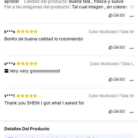
apretar
Calidad del producto:
Buena
tela
,
fresca
y
suave
Fiel a las imágenes del producto:
Tal
cual
imagen
,
en
colores
y
detalles
Descripción del aroma:
sin
aroma
Útil
(0)
k***e
Color: Multicolor / Talla: M
Bonito
de
buena
calidad
lo
rceomiendo
Útil
(0)
a***a
Color: Multicolor / Talla: L
Very
very
gooooooooood
Útil
(0)
s***1
Color: Multicolor / Talla: M
Thank
you
SHEIN
I
got
what
I
asked
for
Útil
(0)
Detalles Del Producto