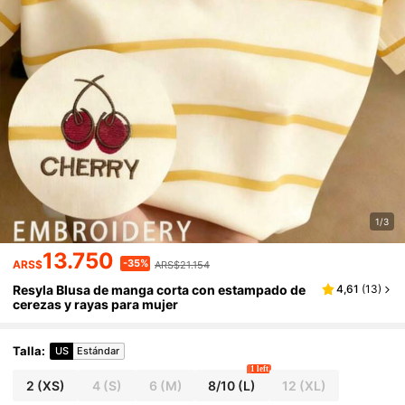
1/3
13.750
-35%
ARS$
ARS$21.154
Resyla Blusa de manga corta con estampado de
4,61
(
13
)
cerezas y rayas para mujer
Talla
:
US
Estándar
1 left
2
(XS)
4
(S)
6
(M)
8/10
(L)
12
(XL)