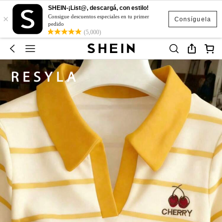
SHEIN-¡List@, descargá, con estilo!
×
Consigue descuentos especiales en tu primer
Consíguela
pedido
(5,000)