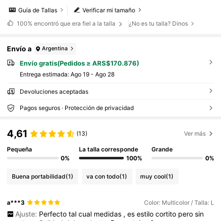
Guía de Tallas
Verificar mi tamaño
100%
encontró que era fiel a la talla
¿No es tu talla? Dinos
Envío a
Argentina
Envío gratis(Pedidos ≥ ARS$170.876)
Entrega estimada:
Ago 19 - Ago 28
Devoluciones aceptadas
Pagos seguros · Protección de privacidad
4,61
(13)
Ver más
Pequeña
La talla corresponde
Grande
0%
100%
0%
Buena portabilidad
(1)
va con todo
(1)
muy cool
(1)
a***3
Color: Multicolor / Talla: L
Ajuste:
Perfecto
tal
cual
medidas
,
es
estilo
cortito
pero
sin