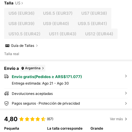
Talla
US
US6
(EUR36)
US6.5
(EUR37)
US7
(EUR38)
US8
(EUR39)
US9
(EUR40)
US9.5
(EUR41)
US10.5
(EUR42)
US11
(EUR43)
US12
(EUR44)
Guía de Tallas
Talla real
Envío a
Argentina
Envío gratis(Pedidos ≥ ARS$171.077)
Entrega estimada:
Ago 21 - Ago 30
Devoluciones aceptadas
Pagos seguros · Protección de privacidad
4,80
(67)
Ver más
Pequeña
La talla corresponde
Grande