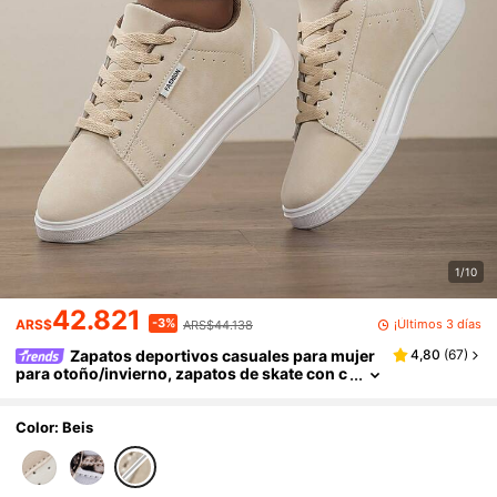
1/10
42.821
-3%
¡Últimos 3 días
ARS$
ARS$44.138
Zapatos deportivos casuales para mujer
4,80
(
67
)
para otoño/invierno, zapatos de skate con c
ordones, suela blanda, planos y cómodos, li
geros y de caña baja para uso diario
Color: Beis