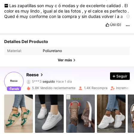
Las
zapatillas
son
muy
c
ó
modas
y
de
excelente
calidad
.
El
color
es
muy
lindo
,
igual
al
de
las
fotos
,
y
el
calce
es
perfecto
.
Qued
é
muy
conforme
con
la
compra
y
sin
dudas
volver
í
a
a
comprar
.
Útil
(0)
4.2K Seguidores
4,94
Detalles Del Producto
Material:
Poliuretano
4.2K Seguidores
4,94
Ver más
4.2K Seguidores
4,94
Reese
Seguir
5***3
seguido
Hace 1 día
4.2K Seguidores
4,94
5.8K Vendido recientemente
1.4K Recompra
Incremento
4.2K Seguidores
4,94
4.2K Seguidores
4,94
4.2K Seguidores
4,94