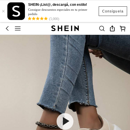
SHEIN-¡List@, descargá, con estilo!
×
Consigue descuentos especiales en tu primer
Consíguela
pedido
(5,000)