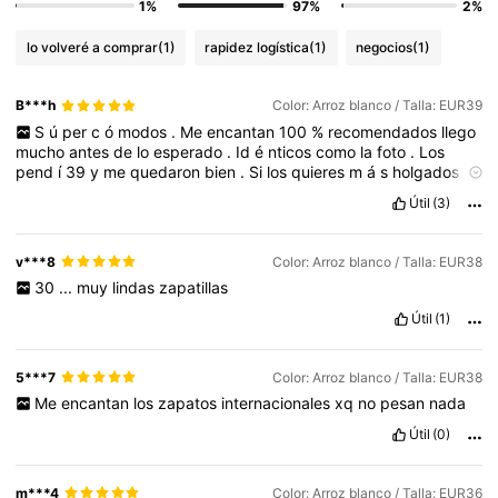
1%
97%
2%
lo volveré a comprar
(1)
rapidez logística
(1)
negocios
(1)
B***h
Color: Arroz blanco / Talla: EUR39
S
ú
per
c
ó
modos
.
Me
encantan
100
%
recomendados
llego
mucho
antes
de
lo
esperado
.
Id
é
nticos
como
la
foto
.
Los
pend
í
39
y
me
quedaron
bien
.
Si
los
quieres
m
á
s
holgados
pide
un
n
ú
mero
m
á
s
.
Útil
(3)
v***8
Color: Arroz blanco / Talla: EUR38
30
...
muy
lindas
zapatillas
Útil
(1)
5***7
Color: Arroz blanco / Talla: EUR38
Me
encantan
los
zapatos
internacionales
xq
no
pesan
nada
Útil
(0)
m***4
Color: Arroz blanco / Talla: EUR36