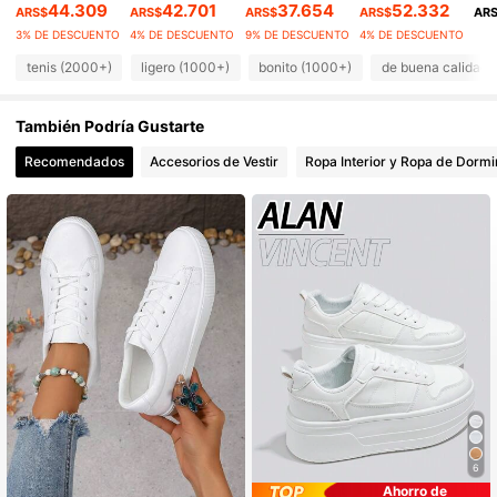
44.309
42.701
37.654
52.332
4.2K Seguidores
ARS$
ARS$
ARS$
ARS$
AR
4,94
3% DE DESCUENTO
4% DE DESCUENTO
9% DE DESCUENTO
4% DE DESCUENTO
4.2K Seguidores
4,94
tenis (2000+)
ligero (1000+)
bonito (1000+)
de buena calidad 
4.2K Seguidores
4,94
También Podría Gustarte
Recomendados
Accesorios de Vestir
Ropa Interior y Ropa de Dormi
4.2K Seguidores
4,94
6
Ahorro de