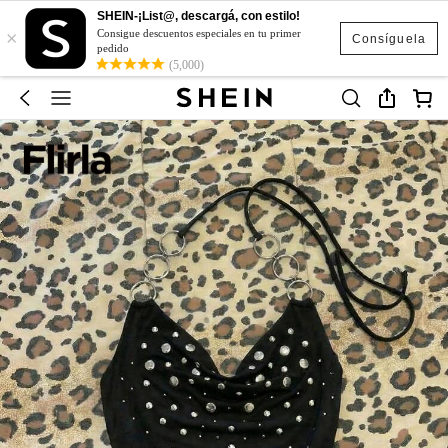
SHEIN-¡List@, descargá, con estilo!
×
Consigue descuentos especiales en tu primer
Consíguela
pedido
(5,000)