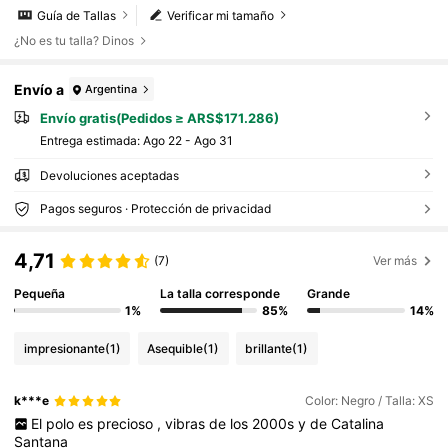
Guía de Tallas
Verificar mi tamaño
¿No es tu talla? Dinos
Envío a
Argentina
Envío gratis(Pedidos ≥ ARS$171.286)
Entrega estimada:
Ago 22 - Ago 31
Devoluciones aceptadas
Pagos seguros · Protección de privacidad
4,71
(7)
Ver más
Pequeña
La talla corresponde
Grande
1%
85%
14%
impresionante
(1)
Asequible
(1)
brillante
(1)
k***e
Color: Negro / Talla: XS
El
polo
es
precioso
,
vibras
de
los
2000s
y
de
Catalina
Santana