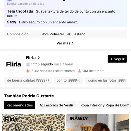
Escrito basado en detalles
Tela tricotada:
Suave textura de tejido de punto con un encanto
natural.
Sexy:
Estilo seguro con un encanto audaz.
659K Seguidores
4,92
Composición:
95% Poliéster, 5% Elastano
659K Seguidores
4,92
Ver más
659K Seguidores
4,92
Flirla
Seguir
t***o
seguido
Hace 7 horas
659K Seguidores
4,92
2.4M Vendido recientemente
4M Recompra
de buena calidad (9999+)
bonito (9999+)
como en las fotos (9999+)
659K Seguidores
4,92
659K Seguidores
4,92
También Podría Gustarte
Recomendados
Accesorios de Vestir
Ropa Interior y Ropa de Dormi
659K Seguidores
4,92
659K Seguidores
4,92