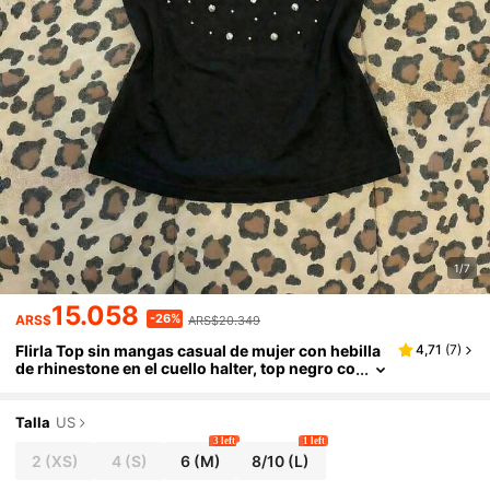
1/7
15.058
-26%
ARS$
ARS$20.349
Flirla Top sin mangas casual de mujer con hebilla
4,71
(
7
)
de rhinestone en el cuello halter, top negro co
n tachuelas, top gótico con rhinestones, top
de estilo rock para mujer en verano
Talla
US
3 left
1 left
2
(XS)
4
(S)
6
(M)
8/10
(L)