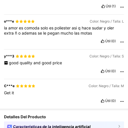
Útil
(1)
o***e
Color: Negro / Talla: L
la
amor
es
comoda
solo
es
poliester
asi
q
hace
sudar
y
oler
extra
ñ
o
ademas
se
le
pegan
mucho
las
motas
Útil
(0)
y***3
Color: Negro / Talla: S
good
quality
and
good
price
Útil
(0)
C***e
Color: Negro / Talla: M
Get
it
Útil
(0)
Detalles Del Producto
Características de la inteligencia artificial