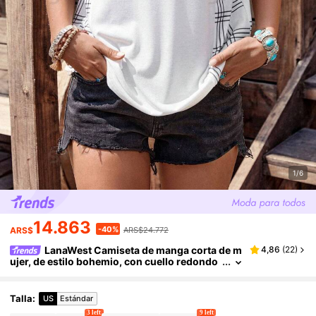
1/6
14.863
-40%
ARS$
ARS$24.772
LanaWest Camiseta de manga corta de m
4,86
(
22
)
ujer, de estilo bohemio, con cuello redondo
y casual, en estampado floral, de cuadros y
de patchwork, para fiesta de festival de música
Talla
:
US
Estándar
3 left
9 left