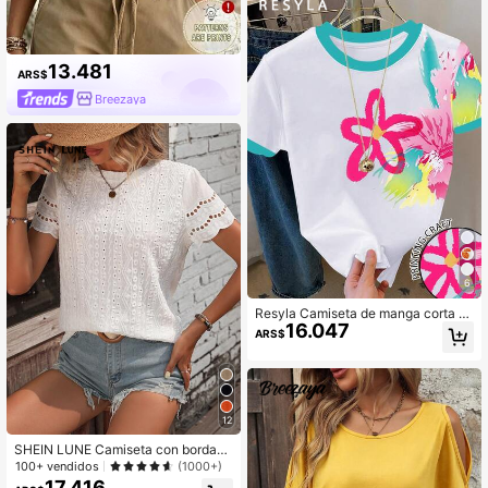
13.481
ARS$
Breezaya
6
Resyla Camiseta de manga corta d
16.047
e cuello redondo con estampado flo
ARS$
ral y bloques de color casual para m
ujer, verano
12
SHEIN LUNE Camiseta con bordado
con ojal ribete en abanico
100+ vendidos
(1000+)
17.416