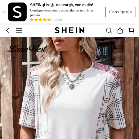
SHEIN-¡List@, descargá, con estilo!
×
Consigue descuentos especiales en tu primer
Consíguela
pedido
(5,000)