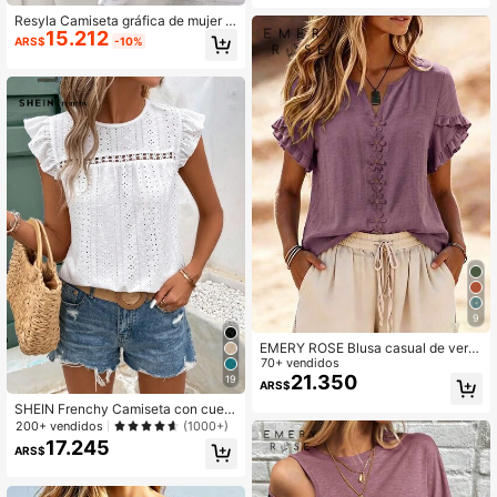
Resyla Camiseta gráfica de mujer c
15.212
on cuello redondo de manga corta y
ARS$
-10%
estampado floral para uso diario
9
EMERY ROSE Blusa casual de vera
no de resort tejida para mujer
70+ vendidos
21.350
19
ARS$
SHEIN Frenchy Camiseta con cuell
o redondo y encaje con volantes y
200+ vendidos
(1000+)
bordado de ojales
17.245
ARS$