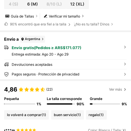
4
(S)
6
(M)
8/10
(L)
12
(XL)
Guía de Tallas
Verificar mi tamaño
90%
encontró que era fiel a la talla
¿No es tu talla? Dinos
Envío a
Argentina
Envío gratis(Pedidos ≥ ARS$171.077)
Entrega estimada:
Ago 20 - Ago 29
Devoluciones aceptadas
Pagos seguros · Protección de privacidad
4,86
(22)
Ver más
Pequeña
La talla corresponde
Grande
1%
90%
9%
lo volveré a comprar
(1)
buen servicio
(1)
regalo
(1)
r***m
Color: Blanco / Talla: XL