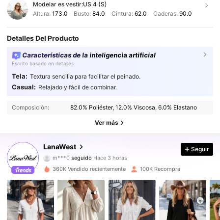
Modelar es vestir:
US 4 (S)
Altura:
173.0
Busto:
84.0
Cintura:
62.0
Caderas:
90.0
Detalles Del Producto
Características de la inteligencia artificial
Escrito basado en detalles
Tela:
Textura sencilla para facilitar el peinado.
Casual:
Relajado y fácil de combinar.
133K Seguidores
4,84
Composición:
82.0% Poliéster, 12.0% Viscosa, 6.0% Elastano
133K Seguidores
4,84
Ver más
133K Seguidores
4,84
LanaWest
Seguir
133K Seguidores
4,84
360K Vendido recientemente
100K Recompra
133K Seguidores
4,84
133K Seguidores
4,84