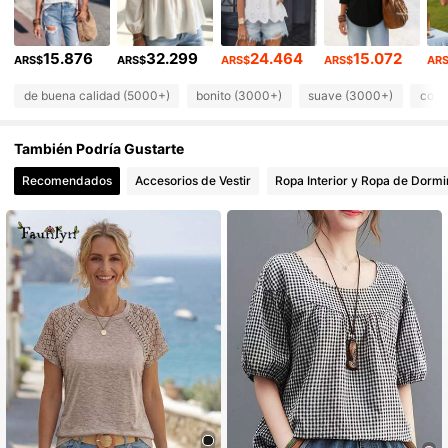
133K Seguidores
4,84
15.876
32.299
24.464
15.072
133K Seguidores
4,84
ARS$
ARS$
ARS$
ARS$
AR
de buena calidad (5000+)
bonito (3000+)
suave (3000+)
como
133K Seguidores
4,84
También Podría Gustarte
133K Seguidores
4,84
Recomendados
Accesorios de Vestir
Ropa Interior y Ropa de Dormi
133K Seguidores
4,84