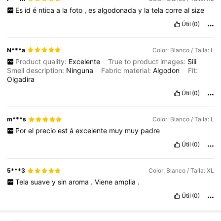
Es
id
é
ntica
a
la
foto
,
es
algodonada
y
la
tela
corre
al
size
Útil
(0)
N***a
Color: Blanco / Talla: L
Product quality:
Excelente
True to product images:
Siii
Smell description:
Ninguna
Fabric material:
Algodon
Fit:
Olgadira
Útil
(0)
m***s
Color: Blanco / Talla: L
Por
el
precio
est
á
excelente
muy
muy
padre
Útil
(0)
5***3
Color: Blanco / Talla: XL
Tela
suave
y
sin
aroma
.
Viene
amplia
.
Útil
(0)