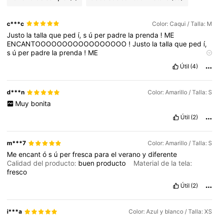
c***c
Color: Caqui / Talla: M
Justo
la
talla
que
ped
í,
s
ú
per
padre
la
prenda
!
ME
ENCANTOOOOOOOOOOOOOOOOO
!
Justo
la
talla
que
ped
í,
s
ú
per
padre
la
prenda
!
ME
ENCANTOOOOOOOOOOOOOOOOO
!
Justo
la
talla
que
ped
í,
Útil
(4)
s
ú
per
padre
la
prenda
!
ME
ENCANTOOOOOOOOOOOOOOOOO
!
Justo
la
talla
que
ped
í,
s
ú
per
padre
la
prenda
!
ME
d***n
Color: Amarillo / Talla: S
ENCANTOOOOOOOOOOOOOOOOuO
!
Justo
la
talla
que
ped
í,
Muy
bonita
s
ú
per
padre
la
prenda
!
ME
ENCANTOOOOOOOOOOOOOOOOO
!
Justo
la
talla
que
ped
í,
Útil
(2)
s
ú
per
padre
la
prenda
!
ME
ENCANTOOOOOOOOOOOOOOOOO
!
Justo
la
talla
que
ped
í,
s
ú
per
padre
la
prenda
!
ME
m***7
Color: Amarillo / Talla: S
ENCANTOOOOOOOOOOOOOOOOO
!
Justo
la
talla
que
ped
í,
Me
encant
ó
s
ú
per
fresca
para
el
verano
y
diferente
s
ú
per
padre
la
prenda
!
ME
Calidad del producto:
buen
producto
Material de la tela:
ENCANTOOOOOOOOOOOOOOOOO
!
Justo
la
talla
que
ped
í,
fresco
s
ú
per
padre
la
prenda
!
ME
ENCANTOOOOOOOOOOOOOOOOO
!
Justo
la
talla
que
ped
í,
Útil
(2)
s
ú
per
padre
la
prenda
!
ME
ENCANTOOOOOOOOOOOOOOOOO
!
Justo
la
talla
que
ped
í,
s
ú
per
padre
la
prenda
!
ME
i***a
Color: Azul y blanco / Talla: XS