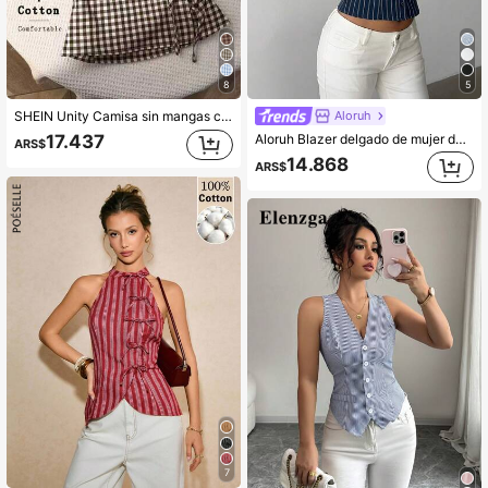
8
5
Aloruh
SHEIN Unity Camisa sin mangas con diseño de cuello redondo a cuadros con estilo universitario retro y sexy para mujer, nueva blusa de verano con cordones, ajuste delgado y delicado con vibra dulce de chica
Aloruh Blazer delgado de mujer de un solo pecho con cuello alto de algodón a rayas para otoño/invierno
17.437
ARS$
14.868
ARS$
7