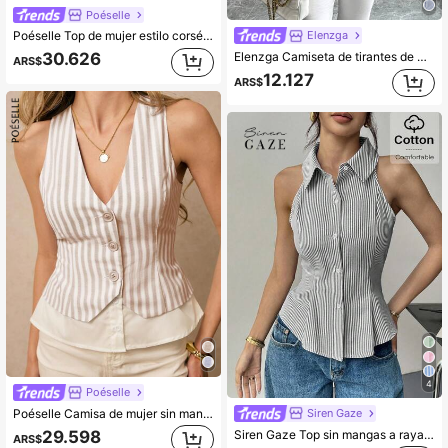
Poéselle
Elenzga
Poéselle Top de mujer estilo corsé con cuello halter y lazo, a rayas rosas y blancas, elegante para brunch de verano, 100% algodón, bajo asimétrico, estilo urbano Y2K.
Elenzga Camiseta de tirantes de mujer minimalista y de rayas con cuello en V y abotonadura sencilla para usar en la ciudad
30.626
ARS$
12.127
ARS$
4
Poéselle
Siren Gaze
Poéselle Camisa de mujer sin mangas con cuello en V, con botones frontales y estampado a rayas
Siren Gaze Top sin mangas a rayas, inspirado en el estilo bohemio, para uso en la oficina, casual y elegante, ideal para viajar, conciertos y eventos, 2025 Casual Chic Top
29.598
ARS$