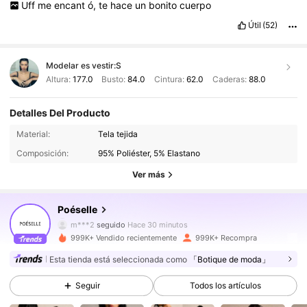
ENCANTOOOOOOOOOOOOOOOOO
!
Justo
la
talla
que
ped
í,
Uff
me
encant
ó,
te
hace
un
bonito
cuerpo
s
ú
per
padre
la
prenda
!
ME
Útil
(52)
ENCANTOOOOOOOOOOOOOOOOO
!
Justo
la
talla
que
ped
í,
s
ú
per
padre
la
prenda
!
ME
ENCANTOOOOOOOOO
Modelar es vestir:
S
Altura:
177.0
Busto:
84.0
Cintura:
62.0
Caderas:
88.0
Detalles Del Producto
1.5M Seguidores
4,86
Material:
Tela tejida
Composición:
95% Poliéster, 5% Elastano
1.5M Seguidores
4,86
Ver más
1.5M Seguidores
4,86
Poéselle
m***2
seguido
Hace 30 minutos
1.5M Seguidores
4,86
999K+ Vendido recientemente
999K+ Recompra
Esta tienda está seleccionada como
「Botique de moda」
1.5M Seguidores
4,86
Seguir
Todos los artículos
1.5M Seguidores
4,86