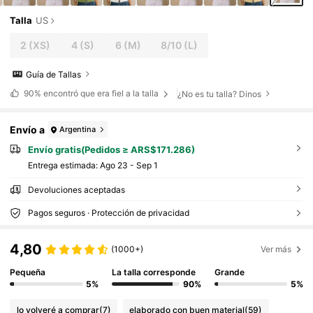
Talla
US
2
(XS)
4
(S)
6
(M)
8/10
(L)
Guía de Tallas
90%
encontró que era fiel a la talla
¿No es tu talla? Dinos
Envío a
Argentina
Envío gratis(Pedidos ≥ ARS$171.286)
Entrega estimada:
Ago 23 - Sep 1
Devoluciones aceptadas
Pagos seguros · Protección de privacidad
4,80
(1000+)
Ver más
Pequeña
La talla corresponde
Grande
5%
90%
5%
lo volveré a comprar
(7)
elaborado con buen material
(59)