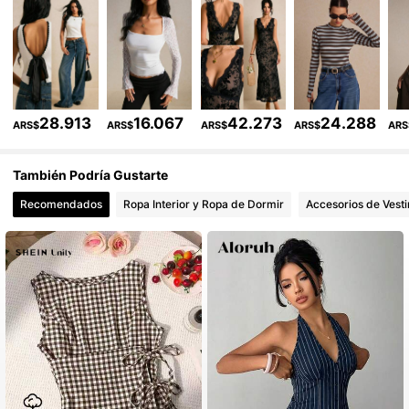
1.5M Seguidores
4,86
1.5M Seguidores
4,86
28.913
16.067
42.273
24.288
ARS$
ARS$
ARS$
ARS$
ARS
1.5M Seguidores
4,86
También Podría Gustarte
1.5M Seguidores
4,86
Recomendados
Ropa Interior y Ropa de Dormir
Accesorios de Vesti
1.5M Seguidores
4,86