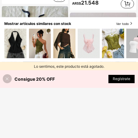
21.548
ARS$
Mostrar artículos similares con stock
Ver todo
Lo sentimos, este producto está agotado.
Consigue 20% OFF
AGOTADO
Regístrate
24
9
IslaSuriya Camiseta de tirantes con cuello halter y espalda con lazo con estampado de lunares para mujer
-10%
Últimos 1 días
SHEIN Unity Camiseta de mujer casual con rayas y espalda cruzada, top gráfico de mujer
-10%
Últimos 1 días
12.147
ARS$
11.068
ARS$
80+ vendidos