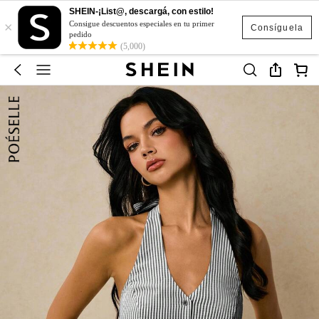
SHEIN-¡List@, descargá, con estilo!
×
Consigue descuentos especiales en tu primer
Consíguela
pedido
(5,000)