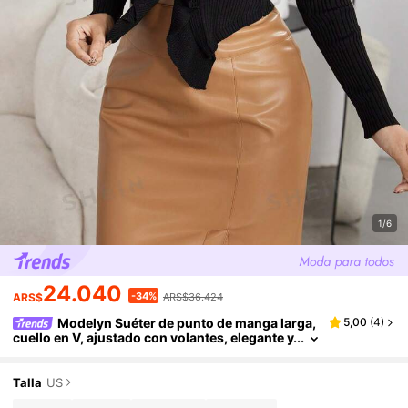
1/6
24.040
-34%
ARS$
ARS$36.424
Modelyn Suéter de punto de manga larga,
5,00
(
4
)
cuello en V, ajustado con volantes, elegante y
casual, para otoño/invierno
Talla
US