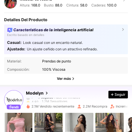
Altura:
168.0
Busto:
88.0
Cintura:
58.0
Caderas:
100.0
Detalles Del Producto
Características de la inteligencia artificial
Escrito basado en detalles
Casual:
Look casual con un encanto natural.
Ajustado:
Un ajuste ceñido con un atractivo refinado.
1.2M Seguidores
4,92
Material:
Prendas de punto
Composición:
100% Viscosa
1.2M Seguidores
4,92
Ver más
1.2M Seguidores
4,92
Modelyn
Seguir
1.2M Seguidores
4,92
2.1M Vendido recientemente
2.2M Recompra
Increment
1.2M Seguidores
4,92
1.2M Seguidores
4,92