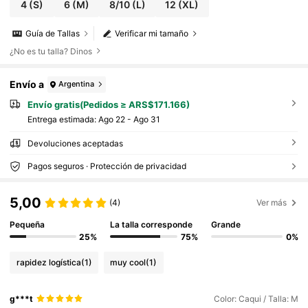
4
(S)
6
(M)
8/10
(L)
12
(XL)
Guía de Tallas
Verificar mi tamaño
¿No es tu talla? Dinos
Envío a
Argentina
Envío gratis(Pedidos ≥ ARS$171.166)
Entrega estimada:
Ago 22 - Ago 31
Devoluciones aceptadas
Pagos seguros · Protección de privacidad
5,00
(4)
Ver más
Pequeña
La talla corresponde
Grande
25%
75%
0%
rapidez logística
(1)
muy cool
(1)
g***t
Color: Caqui / Talla: M