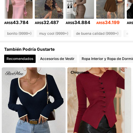
1.2M Seguidores
4,92
43.784
32.487
34.884
34.199
1.2M Seguidores
4,92
ARS$
ARS$
ARS$
ARS$
AR
bonito (9999+)
muy cool (9999+)
de buena calidad (9999+)
ele
1.2M Seguidores
4,92
También Podría Gustarte
1.2M Seguidores
4,92
Recomendados
Accesorios de Vestir
Ropa Interior y Ropa de Dormi
1.2M Seguidores
4,92