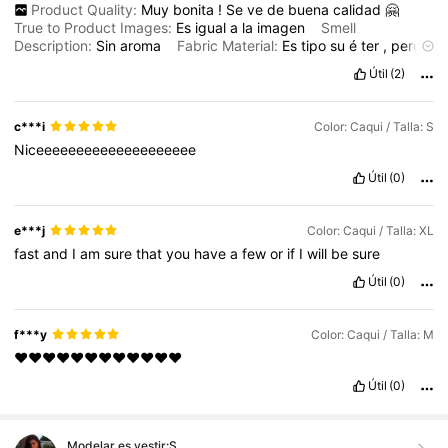
Product Quality:
Muy
bonita
!
Se
ve
de
buena
calidad
🤗
True to Product Images:
Es
igual
a
la
imagen
Smell
Description:
Sin
aroma
Fabric Material:
Es
tipo
su
é
ter
,
pero
es
delgado
y
calientito
Fit:
ajusta
bn
,
aunque
creo
que
viene
Útil
(2)
un
poco
peque
ñ
o
c***i
Color: Caqui / Talla: S
Niceeeeeeeeeeeeeeeeeeee
Útil
(0)
e***j
Color: Caqui / Talla: XL
fast
and
I
am
sure
that
you
have
a
few
or
if
I
will
be
sure
Útil
(0)
f***y
Color: Caqui / Talla: M
❤️❤️❤️❤️❤️❤️❤️❤️❤️❤️❤️❤️
Útil
(0)
Modelar es vestir:
S