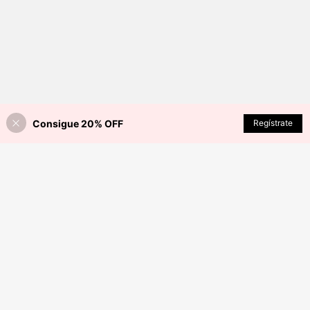
Consigue 20% OFF
Regístrate
¡34% DE DESCUENTO!
AÑADIR A LA BOLSA