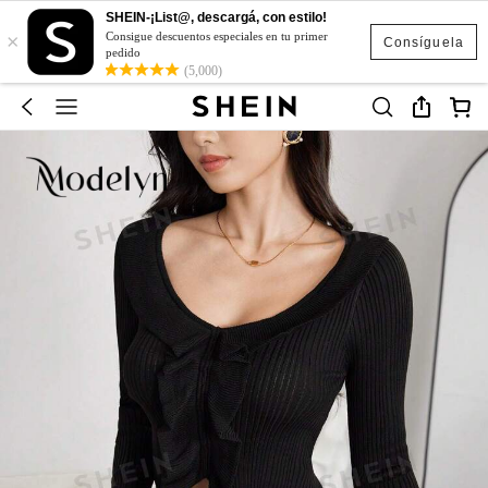
SHEIN-¡List@, descargá, con estilo!
×
Consigue descuentos especiales en tu primer
Consíguela
pedido
(5,000)