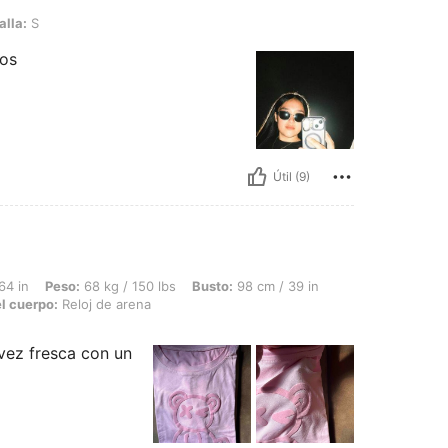
alla:
S
nos
Útil (9)
 68 kg / 150 lbs, Busto: 98 cm / 39 in, Cintura: 93 cm / 37 in, Caderas: 102 cm / 4
64 in
Peso:
68 kg / 150 lbs
Busto:
98 cm / 39 in
l cuerpo:
Reloj de arena
 vez fresca con un