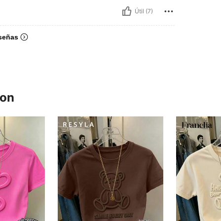
Útil (7)
señas
ron