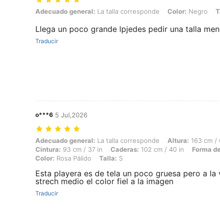
Adecuado general: La talla corresponde, Color: Negro, Talla: S
Adecuado general:
La talla corresponde
Color:
Negro
T
Llega un poco grande lpjedes pedir una talla me
Traducir
o***6
5 Jul,2026
Adecuado general: La talla corresponde, Altura: 163 cm / 64 in, Peso:
Adecuado general:
La talla corresponde
Altura:
163 cm / 
Cintura:
93 cm / 37 in
Caderas:
102 cm / 40 in
Forma de
Color:
Rosa Pálido
Talla:
S
Esta playera es de tela un poco gruesa pero a la
strech medio el color fiel a la imagen
Traducir