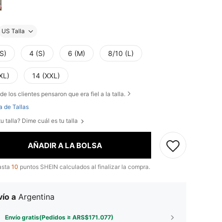
US Talla
S)
4 (S)
6 (M)
8/10 (L)
XL)
14 (XXL)
de los clientes pensaron que era fiel a la talla.
a de Tallas
u talla? Dime cuál es tu talla
AÑADIR A LA BOLSA
asta
10
puntos SHEIN calculados al finalizar la compra.
ío a
Argentina
Envío gratis(Pedidos ≥ ARS$171.077)