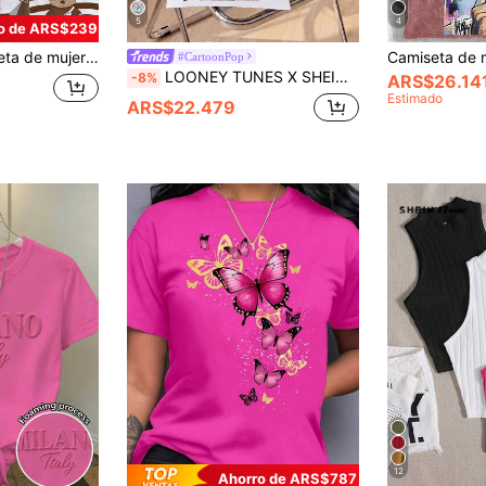
5
4
o de ARS$239
con estilo / Camiseta casual de cuello redondo holgada para mujer / Estilo primavera/verano
#CartoonPop
LOONEY TUNES X SHEIN Camiseta de mujer de manga corta con cuello redondo y estampado de dibujos animados, versátil para uso diario
-8%
ARS$26.14
Estimado
ARS$22.479
12
Ahorro de ARS$787