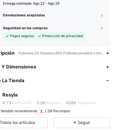
Entrega estimada:
Ago 22 - Ago 29
Devoluciones aceptadas
Seguridad en las compras
Pagos seguros
Protección de privacidad
ipción
Pullovers,5% Elastano,95% Poliéster,lavadora o limpieza en seco prof
4,73
5.9K
458K
s Y Dimensiones
4,73
5.9K
458K
 La Tienda
4,73
5.9K
458K
Resyla
4,73
5.9K
458K
Calificación
Artículos
Seguidores
 Vendido recientemente
1.2M Recompra
4,73
5.9K
458K
Todos los artículos
Seguir
4,73
5.9K
458K