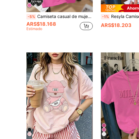
Ahorr
Camiseta casual de mujer de cuello redondo y manga corta con estampado de alas, para verano
Resyla Camiseta de mujer / Estampado de oso con bloques de color a rayas / Camiseta casual, sencilla y 
-5%
-1%
ARS$18.168
ARS$18.203
Estimado