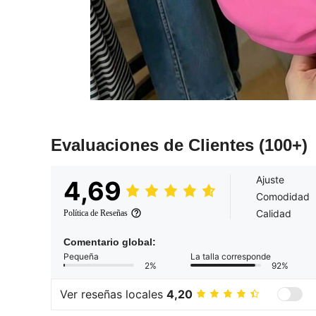
Evaluaciones de Clientes
(100+)
Ajuste
4,69
Comodidad
Calidad
Política de Reseñas
Comentario global:
Pequeña
La talla corresponde
2%
92%
Ver reseñas locales
4,20