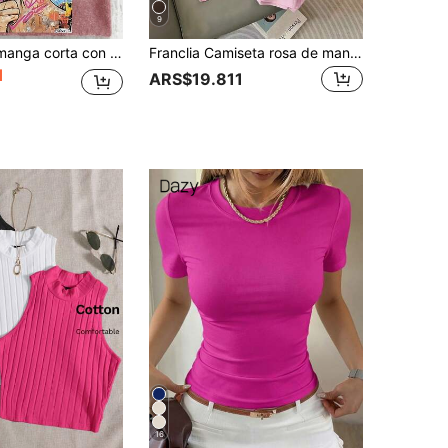
9
Camiseta de manga corta con cuello redondo, estampado de chica de arte pop retro, lavada, casual, adecuada para primavera, verano y otoño
Franclia Camiseta rosa de manga corta con cuello redondo y lazo 3D en forma de H, informal, para mujer. Camiseta de verano con lazo, linda, para mujer. Camisetas, blusas de trabajo, ropa de mujer, tops de entrenamiento, ropa de mujer, blusas y tops de mujer, tops femeninos para mujer
1
ARS$19.811
16