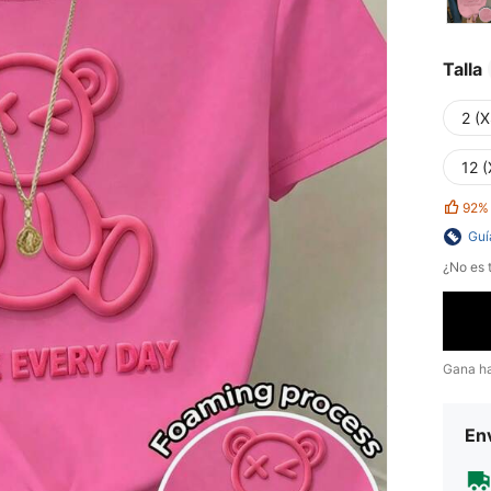
Talla
2 (X
12 (
92%
Guí
¿No es t
Gana h
Env