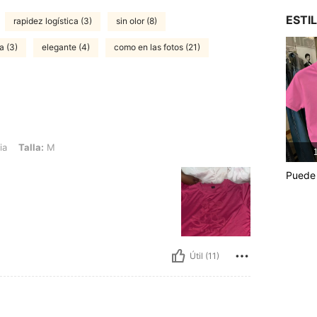
ESTI
rapidez logística (3)
sin olor (8)
a (3)
elegante (4)
como en las fotos (21)
M
ia
Talla:
M
1
Puede 
Útil (11)