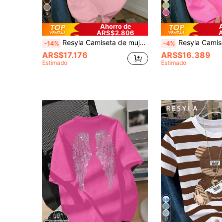
5
Ahorro de
ARS$2.806
Resyla Camiseta de mujer de manga corta con cuello redondo y estampado de dibujos animados lindos, uso versátil para el verano
Resyla Camiseta con Corazón de Espuma 3D, Top Estilo Americano Milenio Dulce & Picante, Corazón de Espu
-14%
-4%
ARS$17.176
ARS$16.389
Estimado
Estimado
17