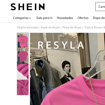
Cami
Use up 
Categorías
Solo para ti
Novedades
Ofertas
Ropa de
Página principal
Ropa de Mujer
Ropa de Mujer
Tops & Blusas 
/
/
/