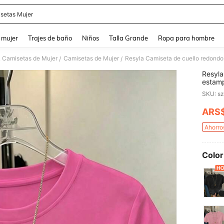
setas Mujer
and down arrow keys to navigate search Búsqueda reciente and Busca y Encuentr
 mujer
Trajes de baño
Niños
Talla Grande
Ropa para hombre
& Camisetas de Mujer
Camisetas de Mujer
/
/
Resyla
estamp
ARS
PR
Ahorro
Color