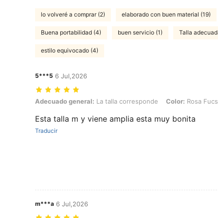
lo volveré a comprar (2)
elaborado con buen material (19)
Buena portabilidad (4)
buen servicio (1)
Talla adecuad
estilo equivocado (4)
5***5
6 Jul,2026
Adecuado general: La talla corresponde, Color: Rosa Fucsia, Talla: 
Adecuado general:
La talla corresponde
Color:
Rosa Fucs
Esta talla m y viene amplia esta muy bonita
Traducir
m***a
6 Jul,2026