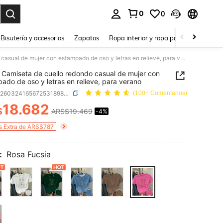
0
0
a. Press Enter to select.
Bisutería y accesorios
Zapatos
Ropa interior y ropa para dormir
Ho
Resyla Camiseta de cuello redondo casual de mujer con estampado de oso y letras en relieve, para verano
 Camiseta de cuello redondo casual de mujer con
ado de oso y letras en relieve, para verano
SKU: sz260324165672531898961
(100+ Comentarios)
18.682
$
ARS$19.469
-4%
ICE AND AVAILABILITY
s Extra de ARS$787
:
Rosa Fucsia