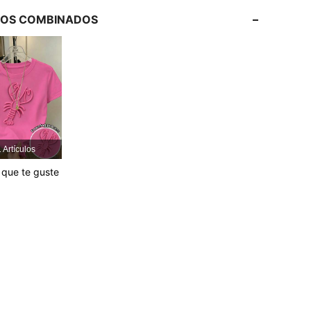
LOS COMBINADOS
4,73
5.9K
458K
4,73
5.9K
458K
4,73
5.9K
458K
4,73
5.9K
458K
 Artículos
que te guste