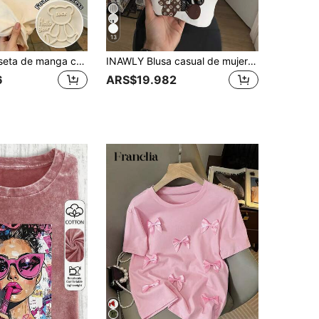
13
Franclia Camiseta de manga corta de mujer con cuello redondo, gráfico de letras 3D y oso, de uso versátil y casual para uso diario
INAWLY Blusa casual de mujer con estampado de oso en contraste de colores, para verano
6
ARS$19.982