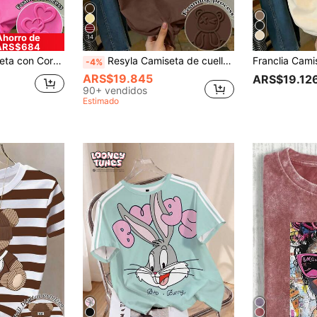
Ahorro de
14
ARS$684
ma Fucsia, Camiseta de Cuello Redondo para Mujer Hot Girl con Corazón de Espuma Artesanal
Resyla Camiseta de cuello redondo casual de mujer con estampado de oso y letras en relieve, para verano
-4%
ARS$19.845
ARS$19.12
90+ vendidos
Estimado