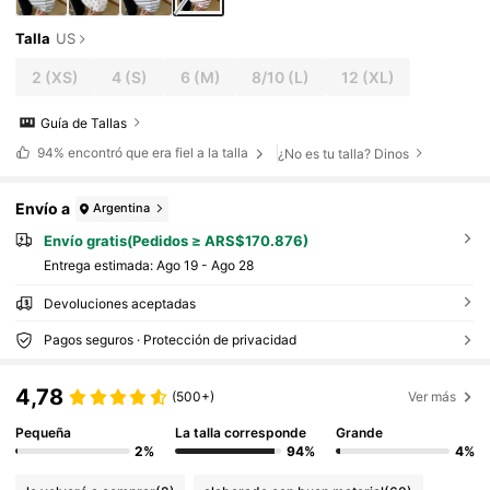
Talla
US
2
(XS)
4
(S)
6
(M)
8/10
(L)
12
(XL)
Guía de Tallas
94%
encontró que era fiel a la talla
¿No es tu talla? Dinos
Envío a
Argentina
Envío gratis(Pedidos ≥ ARS$170.876)
Entrega estimada:
Ago 19 - Ago 28
Devoluciones aceptadas
Pagos seguros · Protección de privacidad
4,78
(500+)
Ver más
Pequeña
La talla corresponde
Grande
2%
94%
4%