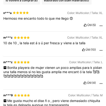
lo volveré a comprar
(8)
elaborado con buen material
(60)
n***a
Color: Multicolor / Talla: XL
Hermoso
me
encanto
todo
lo
que
me
llego
😍
Útil
(5)
m***z
Color: Multicolor / Talla: XL
10
de
10
,
la
tela
est
á
s
ú
per
fresca
y
viene
a
la
talla
Útil
(10)
m***z
Color: Multicolor / Talla: L
Bonita
playera
de
mujer
vienen
un
poco
amplias
para
k
pidan
una
talla
menos
si
no
les
gusta
amplia
me
encant
ó
la
tela
🥰🥰
🥰🥰🥰🥰🥰🥰🥰🥰🥰🥰🥰🥰
Útil
(4)
m***9
Color: Multicolor / Talla: M
Me
gusta
mucho
el
dise
ñ
o
,
pero
viene
demasiado
chiquita
la
tela
es
delgada
aunque
no
transparenta