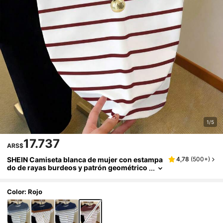
1/5
17.737
ARS$
SHEIN Camiseta blanca de mujer con estampa
4,78
(
500+
)
do de rayas burdeos y patrón geométrico
a contraste, perfecta para el verano, cami
seta de moda, regalo para hermana, regalo pa
ra madre, regalo del Día de la Madre, tops cas
Color: Rojo
uales pero de moda