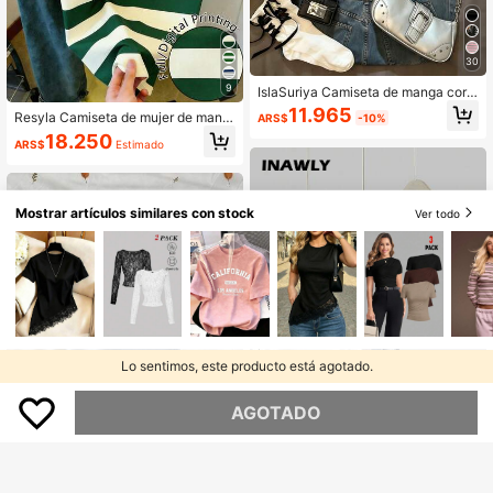
30
9
IslaSuriya Camiseta de manga cort
a casual con cuello asimétrico y est
11.965
Resyla Camiseta de mujer de mang
ARS$
-10%
ampado de rayas para mujer, veran
a corta con cuello redondo, casual
o
18.250
ARS$
Estimado
y versátil, a rayas
Mostrar artículos similares con stock
Ver todo
Lo sentimos, este producto está agotado.
AGOTADO
8
16
INAWLY Set de 3 camisetas de vera
no para mujer, blanco, azul marino,
80+ vendidos