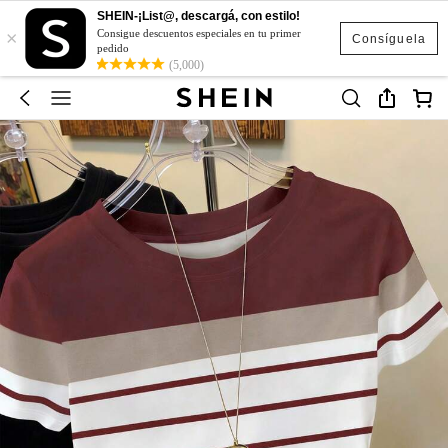
SHEIN-¡List@, descargá, con estilo!
×
Consigue descuentos especiales en tu primer
Consíguela
pedido
(5,000)