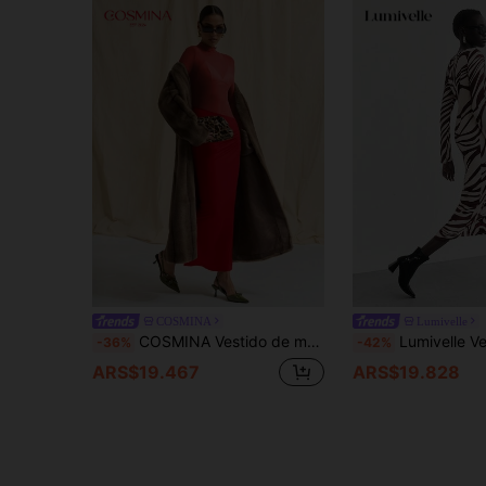
COSMINA
Lumivelle
COSMINA Vestido de malla en verde olivo con contrastes para mujeres, otoño/invierno
Lumivelle Vestidos largo
-36%
-42%
ARS$19.467
ARS$19.828