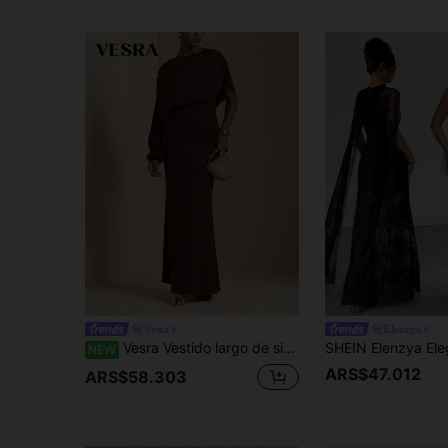
Vesra
Elenzga
Vesra Vestido largo de sirena elegante de punto elástico con mangas capa para mujer, adecuado para uso diario o ocasiones de fiesta
NEW
ARS$47.012
ARS$58.303