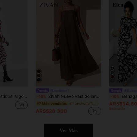
5
#LinoAmor
Elenzg
s de mujer para Halloween
Zivah Nuevo vestido largo de mujer de verano casual para vacaciones y desplazamientos, de corte holgado, tela de lino marrón con ribete de encaje, línea A, adecuado para uso diario, vacaciones, festivales de música, viajes, playas, fiestas, atuendos de aeropuerto, atuendos de brunch, bohemio, nómada, casual, desplazamientos, atuendo de graduación, atuendo de concierto campestre, negocios
Elenzga Vestido largo elegant
-10%
-10%
ARS$34.6
en Lechuguilla Vestidos De Mujer
#7 Más vendidos
Estimado
ARS$28.300
Ver Más