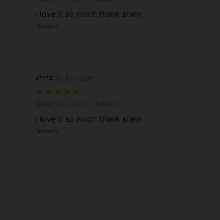
i love it so much thank shein
Traducir
a***2
30 Jun,2026
Color: Multicolor, Talla: XL
Color:
Multicolor
Talla:
XL
i love it so much thank shein
Traducir