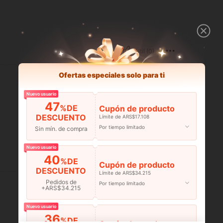
Útil (0)
Ofertas especiales solo para ti
Nuevo usuario
47
%DE
Cupón de producto
DESCUENTO
Límite de ARS$17.108
Por tiempo limitado
Sin mín. de compra
Nuevo usuario
40
Útil (0)
%DE
Cupón de producto
DESCUENTO
Límite de ARS$34.215
Pedidos de
Por tiempo limitado
+ARS$34.215
Nuevo usuario
36
%DE