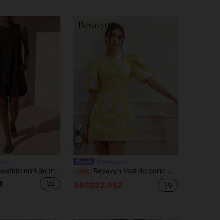
4
or
Revavyn
Zivah Nuevo vestido mini de mujer para verano, casual, de vacaciones y para ir al trabajo, holgado, color marrón, cuello tulipán, espalda con abertura, adecuado para uso diario, vacaciones, festivales de música, viajes, playas, fiestas, atuendos de aeropuerto, atuendos de brunch, estilo boho, nómada, casual, para ir al trabajo, atuendo de graduación, atuendo de concierto campestre, Business-Z
Revavyn Vestido corto minimalista de mujer con mangas abullonadas, cintura ceñida, estilo de nobleza francesa elegante, jacquard de color fucsia sobre base negra, de alta gama y con diseño a la moda
-19%
1
ARS$32.952