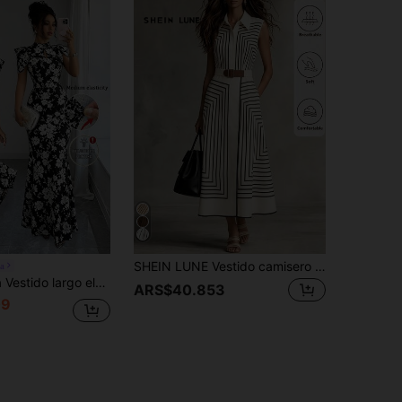
SHEIN LUNE Vestido camisero sin mangas con rayas geométricas color albaricoque para mujer, vestido midi línea A con cintura ceñida, elegante vestido casual para trabajo, vacaciones & fiesta
a
e con estampado floral y cintura ceñida para fiesta para mujer
ARS$40.853
09