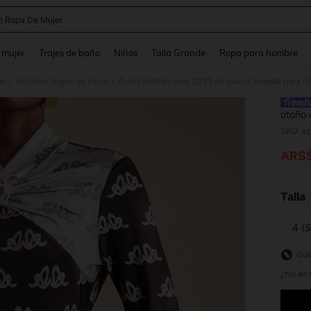
h Ropa De Mujer
and down arrow keys to navigate search Búsqueda reciente and Busca y Encuentr
 mujer
Trajes de baño
Niños
Talla Grande
Ropa para hombre
er
Vestidos largos de mujer
/
/
otoño 
espald
SKU: s
y plat
banque
ARS
PR
elegan
Talla
4 (S
Guí
¿No es t