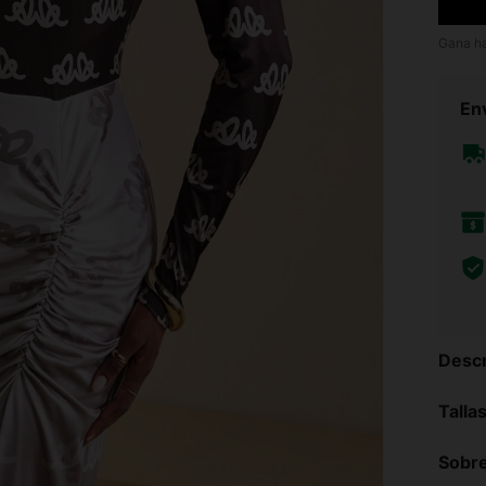
Gana h
Env
Descr
Talla
Sobre