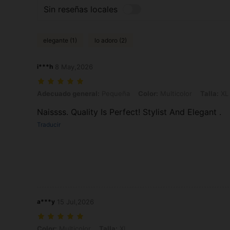
Sin reseñas locales
elegante (1)
lo adoro (2)
i***h
8 May,2026
Adecuado general: Pequeña, Color: Multicolor, Talla: XL
Adecuado general:
Pequeña
Color:
Multicolor
Talla:
XL
Naissss. Quality Is Perfect! Stylist And Elegant .
Traducir
a***y
15 Jul,2026
Color: Multicolor, Talla: XL
Color:
Multicolor
Talla:
XL