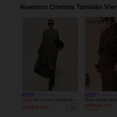
Nuestros Clientes También Vie
7
ATUI Studio
#VestidoDeLuna
ATUI Studio Vestido elegante gris de otoño para mujer, minimalista de manga larga ajustado con diseño de lazo y bajo asimétrico con abertura, para oficina, negocios, desplazamientos, casual y cenas
-42%
ARS$30.589
ARS$28.005
Estimado