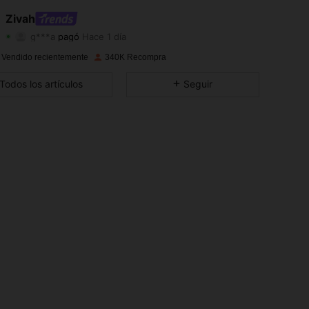
Zivah
4,76
2.6K
761K
g***a
pagó
Hace 1 día
4,76
2.6K
761K
 Vendido recientemente
340K Recompra
Todos los artículos
Seguir
4,76
2.6K
761K
4,76
2.6K
761K
4,76
2.6K
761K
4,76
2.6K
761K
4,76
2.6K
761K
4,76
2.6K
761K
4,76
2.6K
761K