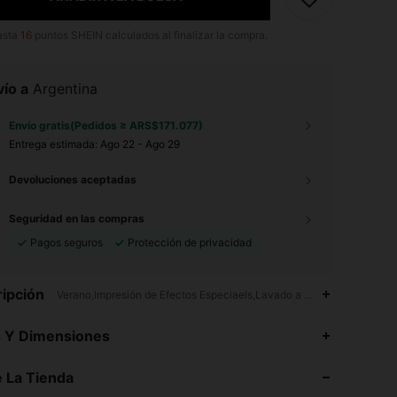
asta
16
puntos SHEIN calculados al finalizar la compra.
ío a
Argentina
Envío gratis(Pedidos ≥ ARS$171.077)
Entrega estimada:
Ago 22 - Ago 29
Devoluciones aceptadas
Seguridad en las compras
Pagos seguros
Protección de privacidad
ipción
Verano,Impresión de Efectos Especiaels,Lavado a máquina, no limpia
s Y Dimensiones
 La Tienda
4,76
2.6K
761K