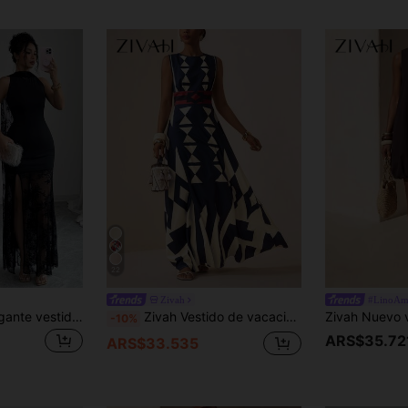
22
Zivah
#LinoAm
SHEIN Elenzya Elegante vestido largo negro de encaje transparente con patchwork, ceñido a la cintura, ajustado al Body, con abertura y detalle de lazo para mujeres
Zivah Vestido de vacaciones con estampado geométrico de ubicación versátil y cuello redondo sin mangas, nueva colección Primavera/Verano 2026
-10%
ARS$35.72
ARS$33.535