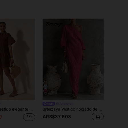
10
Breezaya
s tonos de marrón, atuendos de playa bohemios de verano, vestido marrón café para fiesta de té, estilo old money para vacaciones tropicales
Breezaya Vestido holgado de mujer con diseño texturizado de hombros descubiertos, color albaricoque claro, ajuste relajado adecuado para vacaciones, salidas casuales
ARS$37.603
7