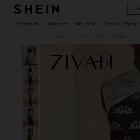
Ziva
Use up 
Categorías
Solo para ti
Novedades
Ofertas
Ropa de
Página principal
Ropa de Mujer
Ropa de Mujer
Vestidos de muj
/
/
/