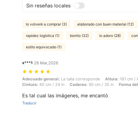
Sin reseñas locales
lo volveré a comprar (3)
elaborado con buen material (12)
rapidez logística (1)
bonito (32)
lo adoro (28)
com
estilo equivocado (1)
s***1
28 Mar,2026
Adecuado general: La talla corresponde, Altura: 161 cm / 63 in, Peso: 
Adecuado general:
La talla corresponde
Altura:
161 cm / 
Cintura:
60 cm / 24 in
Caderas:
90 cm / 35 in
Forma del
Es tal cual las imágenes, me encantó
Traducir