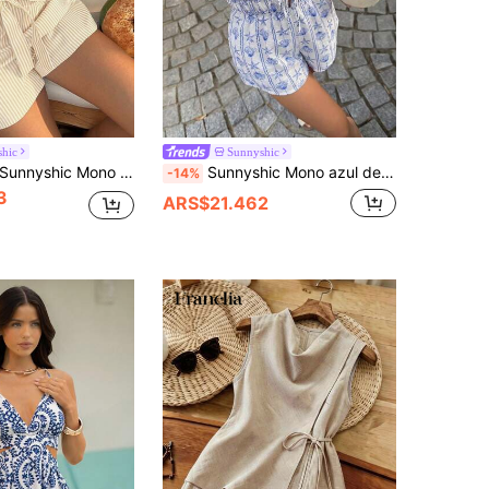
hic
Sunnyshic
nnyshic Mono de tirantes finos sexy y elegante con nudo, abertura en la cintura y estampado de rayas azules y mariposas, adecuado para verano, playa y vacaciones
Sunnyshic Mono azul de mujer para primavera/verano, estampado de estrella de mar, concha y bambú, escote bandeau, frente semiabierto, cintura ceñida, largo corto, versátil para paseo por la playa, compras, citas y uso casual diario
-14%
3
ARS$21.462