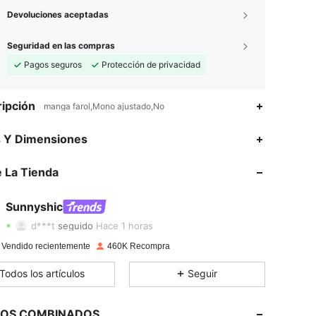
Devoluciones aceptadas
Seguridad en las compras
Pagos seguros
Protección de privacidad
ipción
manga farol,Mono ajustado,No
s Y Dimensiones
4,83
3.3K
370K
 La Tienda
4,83
3.3K
370K
4,83
3.3K
370K
Sunnyshic
d***t
seguido
Hace 1 horas
4,83
3.3K
370K
 Vendido recientemente
460K Recompra
4,83
3.3K
370K
Todos los artículos
Seguir
4,83
3.3K
370K
LOS COMBINADOS