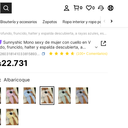
0
0
a. Press Enter to select.
Bisutería y accesorios
Zapatos
Ropa interior y ropa para dormir
Ho
Sunnyshic Mono sexy de mujer con cuello en V profundo, fruncido, halter y espalda descubierta, a rayas azules, estilo elegante de vacaciones al estilo europeo y americano
Sunnyshic Mono sexy de mujer con cuello en V
do, fruncido, halter y espalda descubierta, a
azules, estilo elegante de vacaciones al estilo
SKU: sz260318141033815893320
(100+ Comentarios)
o y americano
22.731
$
ICE AND AVAILABILITY
:
Albaricoque