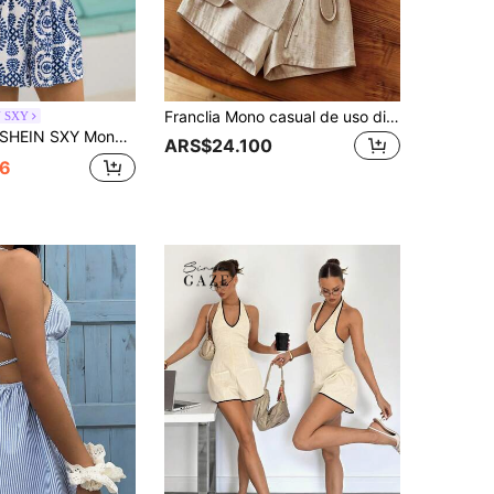
Franclia Mono casual de uso diario de unicolor para mujer
N SXY
HEIN SXY Mono estilo boho con estampado floral y espalda descubierta, para verano
ARS$24.100
6