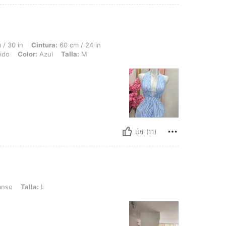
intura: 60 cm / 24 in, Caderas: 90 cm / 35 in, Forma del cuerpo: Triángulo invertido
 / 30 in
Cintura:
60 cm / 24 in
tido
Color:
Azul
Talla:
M
Útil (11)
: L
anso
Talla:
L