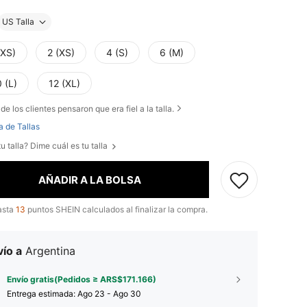
US Talla
XXS)
2 (XS)
4 (S)
6 (M)
 (L)
12 (XL)
de los clientes pensaron que era fiel a la talla.
a de Tallas
u talla? Dime cuál es tu talla
AÑADIR A LA BOLSA
asta
13
puntos SHEIN calculados al finalizar la compra.
ío a
Argentina
Envío gratis(Pedidos ≥ ARS$171.166)
Entrega estimada:
Ago 23 - Ago 30