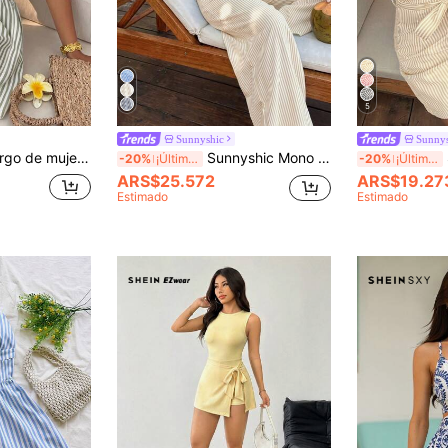
5
Sunnyshic
Sunnys
Sunnyshic Mono largo de mujer para primavera/verano, casual, de moda para vacaciones, uso diario y calle, conjunto de verano, a rayas amarillas y blancas, con escote bandeau, cintura ceñida y pernera ancha
Sunnyshic Mono de mujer a rayas con escote en V profundo, diseño de cuello halter con lazo, espalda descubierta, pierna recta holgada, cintura ceñida, estilo de playa para vacaciones de primavera y verano, moda sexy y elegante europea y americana
Su
-20%
¡Últimos 3 días
-20%
¡Últimos 3 días
ARS$25.572
ARS$19.27
Estimado
Estimado