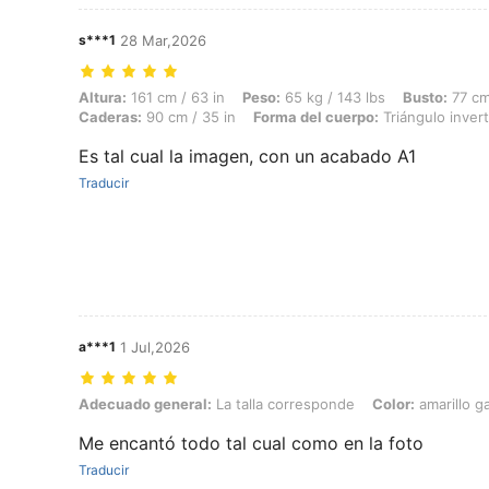
s***1
28 Mar,2026
Altura: 161 cm / 63 in, Peso: 65 kg / 143 lbs, Busto: 77 cm / 30 in, C
Altura:
161 cm / 63 in
Peso:
65 kg / 143 lbs
Busto:
77 cm
Caderas:
90 cm / 35 in
Forma del cuerpo:
Triángulo inver
Es tal cual la imagen, con un acabado A1
Traducir
a***1
1 Jul,2026
Adecuado general: La talla corresponde, Color: amarillo ganso, Talla
Adecuado general:
La talla corresponde
Color:
amarillo g
Me encantó todo tal cual como en la foto
Traducir