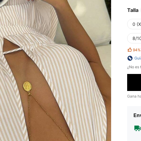
Talla
0 (
8/10
94%
Guí
¿No es t
Gana h
Env