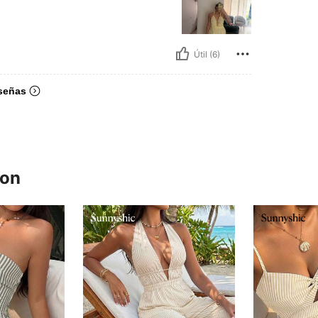
Útil (6)
señas
ron