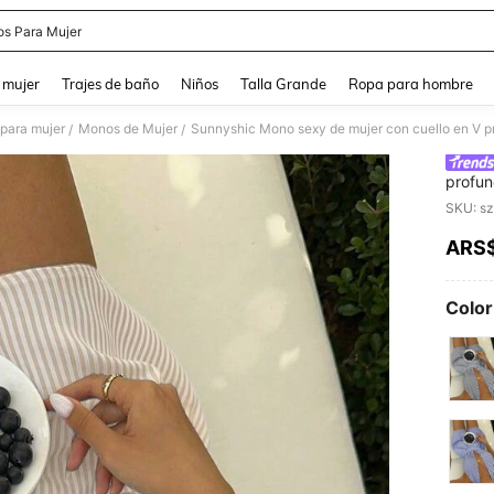
s Para Mujer
and down arrow keys to navigate search Búsqueda reciente and Busca y Encuentr
 mujer
Trajes de baño
Niños
Talla Grande
Ropa para hombre
para mujer
Monos de Mujer
/
/
profun
rayas 
europe
ARS
PR
Color