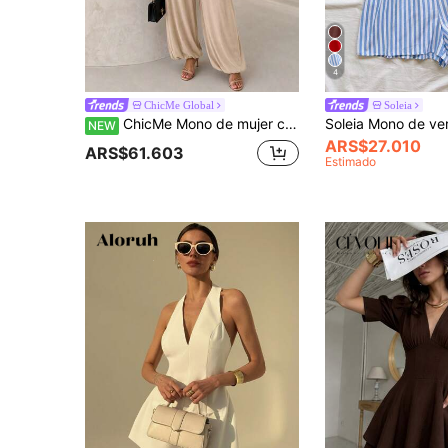
4
ChicMe Global
Soleia
ChicMe Mono de mujer con cintura hueca y recorte, tirantes, espalda abierta, mangas farol con cordones, cintura alta plisada y tirantes, elegante atuendo de fiesta y cóctel
NEW
ARS$27.010
ARS$61.603
Estimado