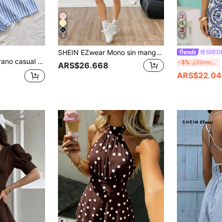
9
9
SHEIN EZwear Mono sin mangas de unicolor y minimalista para mujer, apto para uso diario, color albaricoque
SHEI
Soleia Mono de verano casual de estilo vacacional con estampado de rayas de color contrastante para mujer
S
-3%
¡Últimos 3 días
ARS$26.668
ARS$22.04