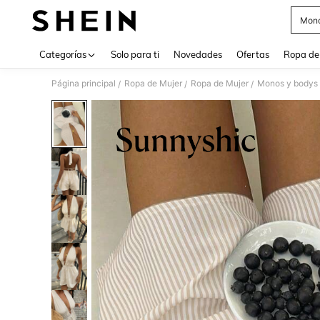
Mono
Use up 
Categorías
Solo para ti
Novedades
Ofertas
Ropa de
Página principal
Ropa de Mujer
Ropa de Mujer
Monos y bodys 
/
/
/