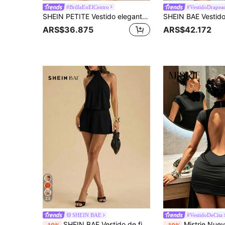
#BrillaEnElCentro
#VestidoDrapea
SHEIN PETITE Vestido elegante ajustado de verano para mujer, marrón oscuro, cuello redondo, manga corta, fruncido, para citas casuales, salidas, club nocturno y fiestas, para mujeres petite
ARS$36.875
ARS$42.172
23
SHEIN BAE
#VestidoDeCita
SHEIN BAE Vestido de fiesta de moda con cuello halter de unicolor para mujer
Mistrie Nuevo vestido de fiesta sexy y elegante con esp