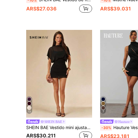
-10%
-10%
ARS$27.036
ARS$39.031
13
7
SHEIN BAE
Hauture
SHEIN BAE Vestido mini ajustado de color negro sólido, sexy y transparente con drapeado, sin mangas y cuello alto, adecuado para fiestas, cócteles y discotecas, para mujer en primavera/verano
Hauture Vestido mini casual asimétrico con un hombro descubierto
-30%
ARS$30.211
ARS$23.181