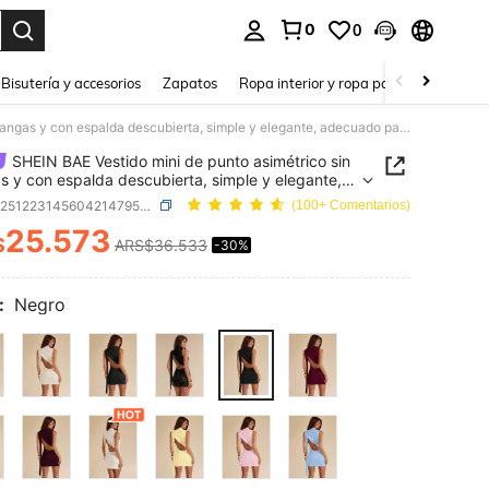
0
0
a. Press Enter to select.
Bisutería y accesorios
Zapatos
Ropa interior y ropa para dormir
Ho
SHEIN BAE Vestido mini de punto asimétrico sin mangas y con espalda descubierta, simple y elegante, adecuado para el verano, vuelta al colegio, graduación, invitado de boda, vacaciones y citas
SHEIN BAE Vestido mini de punto asimétrico sin
 y con espalda descubierta, simple y elegante,
do para el verano, vuelta al colegio, graduación,
SKU: sz251223145604214795004
(100+ Comentarios)
do de boda, vacaciones y citas
25.573
$
ARS$36.533
-30%
ICE AND AVAILABILITY
:
Negro