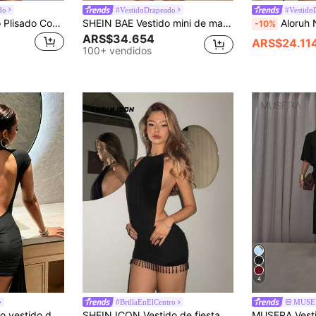
do
#VestidoDrapeado
#Vestido
SHEIN BAE Vestido Plisado Con Decoración De Flores 3d Para Mujer
SHEIN BAE Vestido mini de manga larga, cuello en V profundo, suelto, de color marrón/café sólido, adecuado para cóctel, cita romántica, reunión, evento formal, dama de honor, salida nocturna, Halloween, Navidad
Aloruh Nuevo top de primavera/verano para mujer con cuello alto, mangas de maripo
-10%
ARS$34.654
ARS$24.11
100+ vendidos
4
#BrillaEnElCentro
MUSE
alda descubierta, volantes plisados y falda fluida
SHEIN ICON Vestido de fiesta negro con flecos para vacaciones de mujer, vestido sexy con espalda descubierta y cuello halter de unicolor