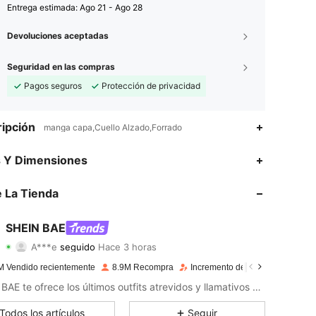
Entrega estimada:
Ago 21 - Ago 28
Devoluciones aceptadas
Seguridad en las compras
Pagos seguros
Protección de privacidad
ipción
manga capa,Cuello Alzado,Forrado
4,91
18K
2.7M
s Y Dimensiones
4,91
18K
2.7M
 La Tienda
4,91
18K
2.7M
SHEIN BAE
A***e
seguido
Hace 3 horas
4,91
18K
2.7M
Calificación
Artículos
Seguidores
M Vendido recientemente
8.9M Recompra
Incremento de seguidores de 1
4,91
18K
2.7M
SHEIN BAE te ofrece los últimos outfits atrevidos y llamativos para tu próxima noche divertida.
4,91
18K
2.7M
Todos los artículos
Seguir