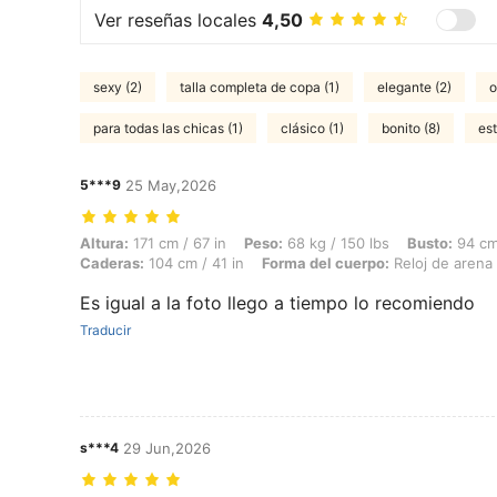
Ver reseñas locales
4,50
sexy (2)
talla completa de copa (1)
elegante (2)
o
para todas las chicas (1)
clásico (1)
bonito (8)
est
5***9
25 May,2026
Altura: 171 cm / 67 in, Peso: 68 kg / 150 lbs, Busto: 94 cm / 37 in, C
Altura:
171 cm / 67 in
Peso:
68 kg / 150 lbs
Busto:
94 cm 
Caderas:
104 cm / 41 in
Forma del cuerpo:
Reloj de arena
Es igual a la foto llego a tiempo lo recomiendo
Traducir
s***4
29 Jun,2026