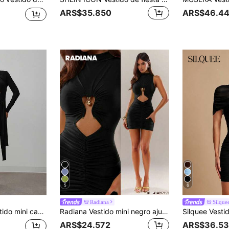
ARS$35.850
ARS$46.4
5
6
Radiana
Silque
, cuello alto, recorte y faja, de estilo discreto y recatado
Radiana Vestido mini negro ajustado, elegante y sexy con pliegues y escote calado sin mangas, para primavera/verano
ARS$24.572
ARS$36.5