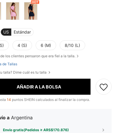
US
Estándar
S)
4 (S)
6 (M)
8/10 (L)
de los clientes pensaron que era fiel a la talla.
a de Tallas
u talla? Dime cuál es tu talla
AÑADIR A LA BOLSA
asta
14
puntos SHEIN calculados al finalizar la compra.
ío a
Argentina
Envío gratis(Pedidos ≥ ARS$170.876)