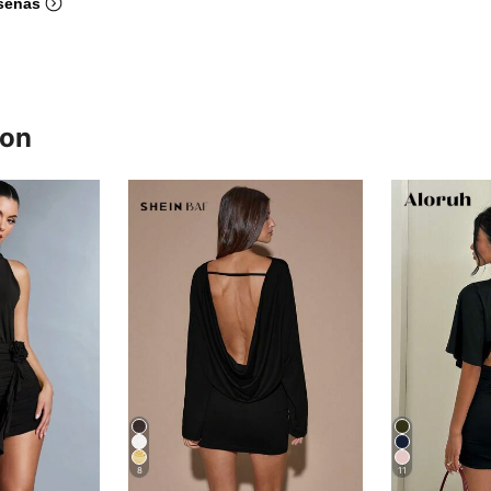
señas
ron
8
11