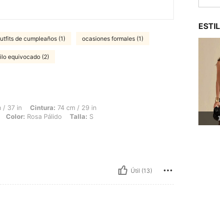
ESTI
utfits de cumpleaños (1)
ocasiones formales (1)
ilo equivocado (2)
intura: 74 cm / 29 in, Caderas: 104 cm / 41 in, Forma del cuerpo: Reloj de arena, Co
/ 37 in
Cintura:
74 cm / 29 in
Color:
Rosa Pálido
Talla:
S
1
Útil (13)