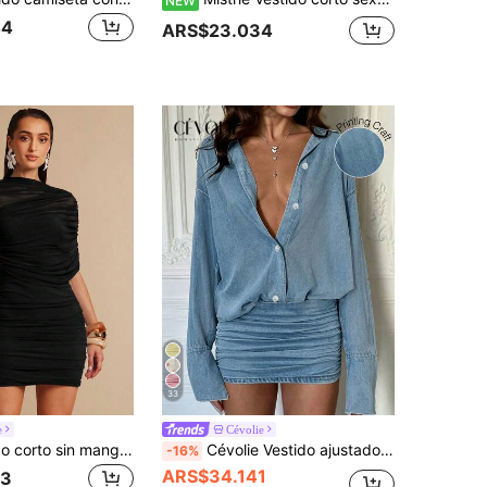
NEW
44
ARS$23.034
33
e
Cévolie
Silquee Vestido corto sin mangas con cuello fruncido asimétrico para mujer, primavera/verano
Cévolie Vestido ajustado con cintura ceñida y estampado digital de efecto denim azul claro, nuevo para el verano
-16%
ARS$34.141
33