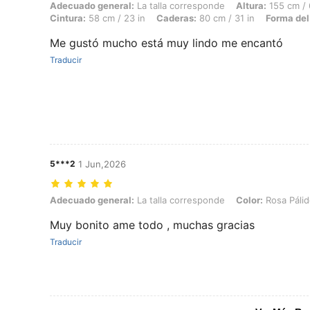
Adecuado general: La talla corresponde, Altura: 155 cm / 61 in, Peso:
Adecuado general:
La talla corresponde
Altura:
155 cm / 
Cintura:
58 cm / 23 in
Caderas:
80 cm / 31 in
Forma del
Me gustó mucho está muy lindo me encantó
Traducir
5***2
1 Jun,2026
Adecuado general: La talla corresponde, Color: Rosa Pálido, Talla: 
Adecuado general:
La talla corresponde
Color:
Rosa Páli
Muy bonito ame todo , muchas gracias
Traducir