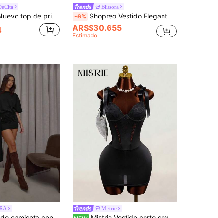
DeCita
Blissora
sa, manga corta, espalda descubierta y holgado + vestido mini ajustado y fruncido. Vestido mini sexy negro adecuado para uso diario, casual, Y2K, salidas y vuelta al colegio
Shopreo Vestido Elegante De Color Negro De Manga Larga, Exquisito Con Incrustaciones De Cristales Brillantes Y Malla Transparente Para La Graduación De Verano O Promoción
-6%
ARS$30.655
4
Estimado
RA
Mistrie
MUSERA Vestido camiseta con hombros cuadrados, ajuste holgado, detalle de anillo drapeado, estilo urbano, lindo, elegante, casual, sexy, para salir, de noche, elegante, para fiestas, primavera
Mistrie Vestido corto sexy y lindo con patchwork de encaje y lazo en tirantes para mujer, primavera/verano 2026, para citas y fiestas