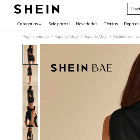
Blac
Use up 
Categorías
Solo para ti
Novedades
Ofertas
Ropa de
Página principal
Ropa de Mujer
Ropa de Mujer
Vestidos de muj
/
/
/