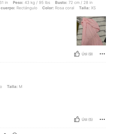
 43 kg / 95 lbs, Busto: 72 cm / 28 in, Cintura: 58 cm / 23 in, Caderas: 80 cm / 31 
61 in
Peso:
43 kg / 95 lbs
Busto:
72 cm / 28 in
 cuerpo:
Rectángulo
Color:
Rosa coral
Talla:
XS
Útil (9)
M
do
Talla:
M
Útil (5)