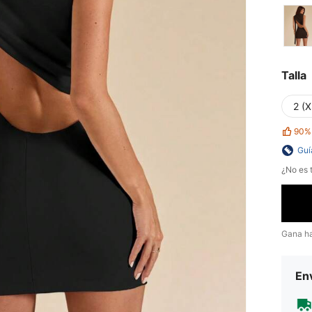
Talla
2 (X
90%
Guí
¿No es t
Gana h
Env