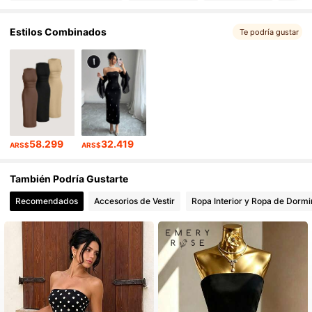
544K Seguidores
4,89
Estilos Combinados
Te podría gustar
544K Seguidores
4,89
544K Seguidores
4,89
544K Seguidores
4,89
58.299
32.419
ARS$
ARS$
544K Seguidores
4,89
También Podría Gustarte
544K Seguidores
4,89
Recomendados
Accesorios de Vestir
Ropa Interior y Ropa de Dormi