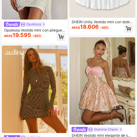
SHEIN Unity Vestido mini con dobla
Opulessa
18.606
dillo de burbuja con bloques de colo
ARS$
-45%
Opulessa Vestido mini con pliegues
r elegante
19.595
y bandeau, elegante para fiestas de
ARS$
-40%
verano
Glamine Charm
SHEIN Vestido mini elegante de sat