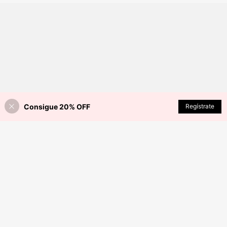
Consigue 20% OFF
Regístrate
¡40% DE DESCUENTO!
AÑADIR A LA BOLSA