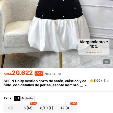
1/8
20.622
-40%
ARS$
ARS$34.370
SHEIN Unity Vestido corto de satén, elástico y ce
5,00
(
15
)
ñido, con detalles de perlas, escote hombro
s descubiertos y contraste de color blanco y
negro. Ideal para ocasiones como vacaciones, pl
aya, cumpleaños, bodas, San Valentín, citas, eve
Talla
:
US
Estándar
ntos de negocios y fiestas. Nuevo diseño primav
6 left
3 left
era/verano 2025.
4
(S)
6
(M)
8/10
(L)
12
(XL)