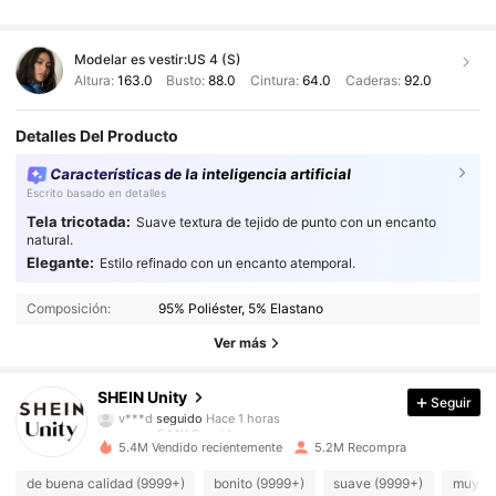
Modelar es vestir:
US 4 (S)
Altura:
163.0
Busto:
88.0
Cintura:
64.0
Caderas:
92.0
Detalles Del Producto
Características de la inteligencia artificial
Escrito basado en detalles
Tela tricotada:
Suave textura de tejido de punto con un encanto
natural.
Elegante:
Estilo refinado con un encanto atemporal.
544K Seguidores
4,89
Composición:
95% Poliéster, 5% Elastano
544K Seguidores
4,89
Ver más
544K Seguidores
4,89
SHEIN Unity
Seguir
544K Seguidores
4,89
5.4M Vendido recientemente
5.2M Recompra
544K Seguidores
4,89
de buena calidad (9999+)
bonito (9999+)
suave (9999+)
muy co