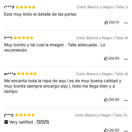
r***3
Color: Blanco y Negro / Talla: S
Esta
muy
lindo
el
detalle
de
las
perlas
Útil
(1)
l***i
Color: Blanco y Negro / Talla: M
Muy
bonito
y
tal
cual
la
imagen
.
Talla
adecuada
.
Lo
recomiendo
Útil
(0)
m***s
Color: Blanco y Negro / Talla: M
Me
encanta
toda
la
ropa
de
aqu
í
es
de
muy
buena
calidad
y
muy
bonita
siempre
encargo
aqu
í,
todo
me
llega
bien
y
a
tiempo
Útil
(0)
j***2
Color: Blanco y Negro / Talla: XL
Very
satified
..🥰🥰🥰
Útil
(0)