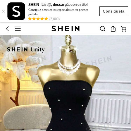
SHEIN-¡List@, descargá, con estilo!
×
Consigue descuentos especiales en tu primer
Consíguela
pedido
(5,000)