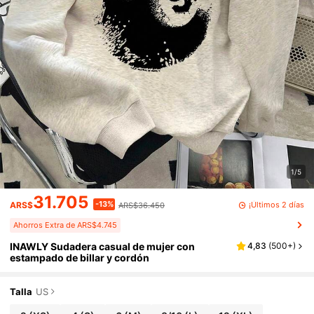
1/5
31.705
-13%
¡Últimos 2 días
ARS$
ARS$36.450
Ahorros Extra de ARS$4.745
INAWLY Sudadera casual de mujer con
4,83
(
500+
)
estampado de billar y cordón
Talla
US