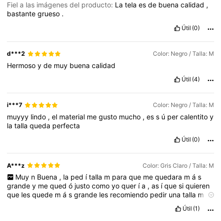
Fiel a las imágenes del producto:
La
tela
es
de
buena
calidad
,
bastante
grueso
.
Útil
(0)
d***2
Color: Negro / Talla: M
Hermoso
y
de
muy
buena
calidad
Útil
(4)
i***7
Color: Negro / Talla: M
muyyy
lindo
,
el
material
me
gusto
mucho
,
es
s
ú
per
calentito
y
la
talla
queda
perfecta
Útil
(0)
A***z
Color: Gris Claro / Talla: M
Muy
n
Buena
,
la
ped
í
talla
m
para
que
me
quedara
m
á
s
grande
y
me
qued
ó
justo
como
yo
quer
í
a
,
as
í
que
si
quieren
que
les
quede
m
á
s
grande
les
recomiendo
pedir
una
talla
m
á
s
.
Es
igual
a
las
fotos
y
tiene
forro
polar
para
guardar
el
calor
,
Útil
(1)
me
gust
ó
mucho