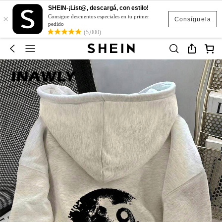
SHEIN-¡List@, descargá, con estilo!
×
Consigue descuentos especiales en tu primer
Consíguela
pedido
(5,000)