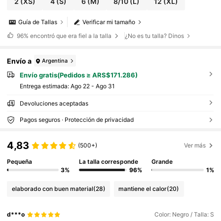
2
(XS)
4
(S)
6
(M)
8/10
(L)
12
(XL)
Guía de Tallas
Verificar mi tamaño
96%
encontró que era fiel a la talla
¿No es tu talla? Dinos
Envío a
Argentina
Envío gratis(Pedidos ≥ ARS$171.286)
Entrega estimada:
Ago 22 - Ago 31
Devoluciones aceptadas
Pagos seguros · Protección de privacidad
4,83
(500+)
Ver más
Pequeña
La talla corresponde
Grande
3%
96%
1%
elaborado con buen material
(28)
mantiene el calor
(20)
d***o
Color: Negro / Talla: S