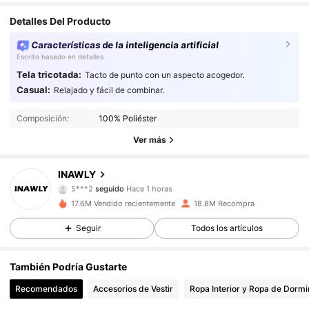
Detalles Del Producto
Características de la inteligencia artificial
Escrito basado en detalles
Tela tricotada:
Tacto de punto con un aspecto acogedor.
Casual:
Relajado y fácil de combinar.
1.1M Seguidores
4,87
Composición:
100% Poliéster
1.1M Seguidores
4,87
Ver más
1.1M Seguidores
4,87
INAWLY
5***2
seguido
Hace 1 horas
1.1M Seguidores
4,87
17.6M Vendido recientemente
18.8M Recompra
Seguir
Todos los artículos
1.1M Seguidores
4,87
1.1M Seguidores
4,87
También Podría Gustarte
Recomendados
Accesorios de Vestir
Ropa Interior y Ropa de Dormi
1.1M Seguidores
4,87