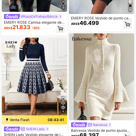
5
13
#RopaDeTrabajoBásica
EMERY ROSE Vestido de punto cas
46.499
EMERY ROSE Camisa elegante de
ual de cuello redondo y manga larg
ARS$
21.833
mujer con manga abullonada a cua
a de unicolor para mujer, otoño/invi
ARS$
-10%
dros y un solo de botones en la esp
erno
alda para el otoño
4
Venta Flash
08:43:41
Balvessa
SHEIN Lady
Balvessa Vestido de punto ajustado
68.397
SHEIN Lady Vestido elegante de lon
con cuello alto y mangas acampan