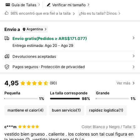
Guía de Tallas
Verificar mi tamaño
98%
encontró que era fiel a la talla
¿No es tu talla? Dinos
Envío a
Argentina
Envío gratis(Pedidos ≥ ARS$171.077)
Entrega estimada:
Ago 20 - Ago 29
Devoluciones aceptadas
Pagos seguros · Protección de privacidad
4,95
(90)
Ver más
Pequeña
La talla corresponde
Grande
1%
98%
1%
mantiene el calor
(4)
buen servicio
(1)
rapidez logística
(1)
c***m
Color: Blanco y Negro / Talla: S
vestido
bien
grueso
.
caliente
.
los
colores
son
tal
cual
figura
en
la
imagen
😉.
vestido
ideal
para
el
fr
í
o
.