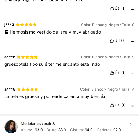
Útil
(1)
j***3
Color: Blanco y Negro / Talla: S
Hermosisimo
vestido
de
lana
y
muy
abrigado
Útil
(5)
a***h
Color: Blanco y Negro / Talla: S
gruesobtela
tipo
su
é
ter
me
encanto
esta
lindo
Útil
(1)
a***8
Color: Blanco y Negro / Talla: M
La
tela
es
gruesa
y
por
ende
calienta
muy
bien
👍
Útil
(1)
Modelar es vestir:
S
Altura:
163.0
Busto:
88.0
Cintura:
64.0
Caderas:
92.0