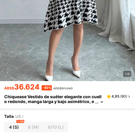
1/6
36.624
-40%
ARS$
ARS$61.040
Chiquease Vestido de suéter elegante con cuell
4,95
(
90
)
o redondo, manga larga y bajo asimétrico, e
stampa de pata de gallo, para mujer en otoñ
o e invierno
Talla
US
1 left
4
(S)
6
(M)
8/10
(L)