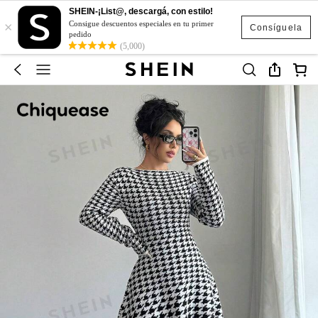
SHEIN-¡List@, descargá, con estilo!
×
Consigue descuentos especiales en tu primer
Consíguela
pedido
(5,000)