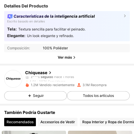
Detalles Del Producto
Características de la inteligencia artificial
Escrito basado en detalles
Tela:
Textura sencilla para facilitar el peinado.
287K Seguidores
4,91
Elegante:
Un look elegante y refinado.
Composición:
100% Poliéster
287K Seguidores
4,91
Ver más
287K Seguidores
4,91
Chiquease
287K Seguidores
4,91
v***7
pagó
Hace 1 día
1.2M Vendido recientemente
3.1M Recompra
287K Seguidores
4,91
Seguir
Todos los artículos
287K Seguidores
4,91
También Podría Gustarte
Recomendados
Accesorios de Vestir
Ropa Interior y Ropa de Dormi
287K Seguidores
4,91