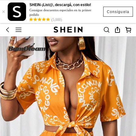
SHEIN-¡List@, descargá, con estilo!
×
Consigue descuentos especiales en tu primer
Consíguela
pedido
(5,000)