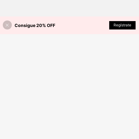
Consigue 20% OFF
Regístrate
¡24% DE DESCUENTO!
AÑADIR A LA BOLSA