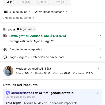
4
(S)
6
(M)
8/10
(L)
12
(XL)
Guía de Tallas
Verificar mi tamaño
¿No es tu talla? Dinos
Envío a
Argentina
Envío gratis(Pedidos ≥ ARS$170.876)
Entrega estimada:
Ago 19 - Ago 28
Devoluciones aceptadas
Pagos seguros · Protección de privacidad
Modelar es vestir:
US 4 (S)
Altura:
164.0
Busto:
94.0
Cintura:
69.0
Caderas:
114.0
Detalles Del Producto
Características de la inteligencia artificial
Escrito basado en detalles
Tela tejida:
Textura tejida con un acabado impecable.