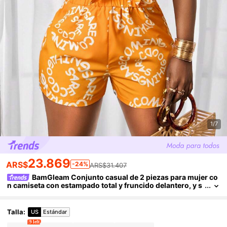
1/7
23.869
ARS$
-24%
ARS$31.407
BamGleam Conjunto casual de 2 piezas para mujer co
n camiseta con estampado total y fruncido delantero, y s
horts de cintura elástica, conjunto de playa para mujer, c
onjunto de vacaciones para mujer, ropa de verano de 2 pieza
s para mujer, conjunto casual de 2 piezas para mujer
Talla
:
US
Estándar
9 left