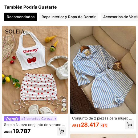
También Podría Gustarte
Recomendados
Ropa Interior y Ropa de Dormir
Accesorios de Vesti
Conjunto de 2 piezas para mujer, nu
#Elementos Cereza
evo para primavera/verano, conjunt
28.417
Soleia Nuevo conjunto de verano p
ARS$
-8%
o de ropa de casa casual a rayas ve
ara mujer con top corto sin espalda
19.787
rticales azul y blanco, camisa de m
ARS$
con estampado de cerezas y minifa
anga corta con cuello y pantalones
lda plisada de cintura baja con esta