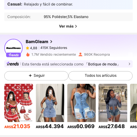
415K Seguidores
4,88
Casual:
Relajado y fácil de combinar.
415K Seguidores
4,88
Composición:
95% Poliéster,5% Elastano
415K Seguidores
4,88
Ver más
415K Seguidores
4,88
BamGleam
415K Seguidores
4,88
5***3
seguido
Hace 9 horas
415K Seguidores
4,88
1.7M Vendido recientemente
960K Recompra
415K Seguidores
4,88
Esta tienda está seleccionada como
「Botique de moda」
415K Seguidores
4,88
Seguir
Todos los artículos
415K Seguidores
4,88
415K Seguidores
4,88
415K Seguidores
4,88
21.035
44.394
60.969
27.648
ARS$
ARS$
ARS$
ARS$
ARS