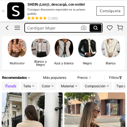
Sueters De Mujer
SHEIN-¡List@, descargá, con estilo!
×
Consigue descuentos especiales en tu primer
Cardigan
Consíguela
pedido
(5,000)
Cardigan Mujer
Sueteres De Mujer
Suéter
Sueters De Mujer
Cardigan
Blanco y
Multicolor
Azul y blanco
Negro
Blanco
Negro
Recomendados
Más populares
Precio
Filtros
Talla
Color
Material
Composición
Tipo d