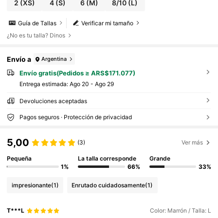
2
(XS)
4
(S)
6
(M)
8/10
(L)
Guía de Tallas
Verificar mi tamaño
¿No es tu talla? Dinos
Envío a
Argentina
Envío gratis(Pedidos ≥ ARS$171.077)
Entrega estimada:
Ago 20 - Ago 29
Devoluciones aceptadas
Pagos seguros · Protección de privacidad
5,00
(3)
Ver más
Pequeña
La talla corresponde
Grande
1%
66%
33%
impresionante
(1)
Enrutado cuidadosamente
(1)
T***L
Color: Marrón / Talla: L