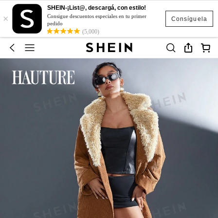
SHEIN-¡List@, descargá, con estilo!
×
Consigue descuentos especiales en tu primer
Consíguela
pedido
(5,000)