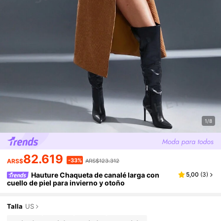
1/8
82.619
-33%
ARS$
ARS$123.312
Hauture Chaqueta de canalé larga con
5,00
(
3
)
cuello de piel para invierno y otoño
Talla
US