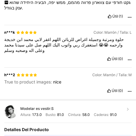
גקט
חורפי
עם
צווארון
פרווה
מהמם,
ממש
יפה,
הבעיה
היחידה
שהוא
בגודל.
ענק
Útil
(1)
n***k
Color: Marrón / Talla: L
حلوة
ومرتبة
وجميلة
اغراض
للزبائن
اللهم
اغفر
لابي
محمد
ابن
خديجة
محمد
سيدنا
على
صل
اللهم
اليك
واتوب
ربي
استغفرك
😭😭
وارحمه
وعلى
اله
وصحبه
وسلم
Útil
(0)
h***2
Color: Marrón / Talla: M
True to product images:
nice
Útil
(0)
Modelar es vestir:
S
Altura:
173.0
Busto:
81.0
Cintura:
58.0
Caderas:
91.0
Detalles Del Producto