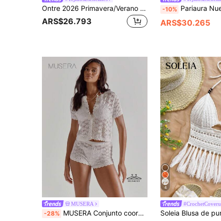
Ontre 2026 Primavera/Verano Nuevos conjuntos de mujer estilo bohemio para festival, playa, vacaciones, festival de música country: Camiseta de punto sin mangas con bajo con flecos y calado, Camiseta de punto de lino con escote en V, Vestidos bohemios para vacaciones y festival de música country
Pariaura Nuevo vestido de verano para vacaciones en la playa, con tirantes de espagueti, escote en V, sexy y bombshell, con decoración de conchas al estilo de la francesa, con un ambiente bohemio y re
-10%
ARS$26.793
ARS$30.265
4
MUSERA
#CrochetCover
MUSERA Conjunto coordinado de top holgado con cuello redondo y bajo con volantes y botones, talla grande shorts mini ajustados de ganchillo. Conjunto vendido junto como lindo cubrecosturas para la playa, verano, primavera, vacaciones y salidas. Sexy tejido de ganchillo.
-28%