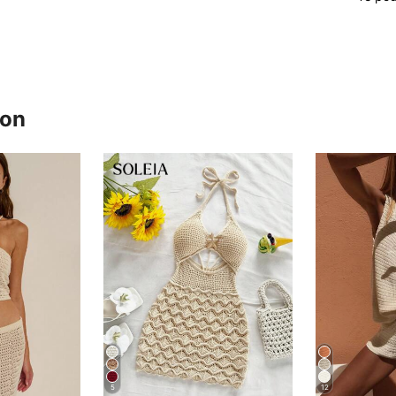
ron
5
12