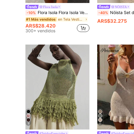
Flora Isola
NÖISTA
Flora Isola Flora Isola Vestido de punto sin mangas con cuello en V y espalda descubierta, estilo casual de playa y vacaciones de primavera/verano
Nöista Set de 2 piezas de suéter corto sin mangas con tirantes finos y 
-10%
-40%
en Tela Vestidos de suéter para mujer
#1 Más vendidos
ARS$32.275
ARS$28.420
300+ vendidos
9
11
#TejidosEsenciales
#TejidosEsencia