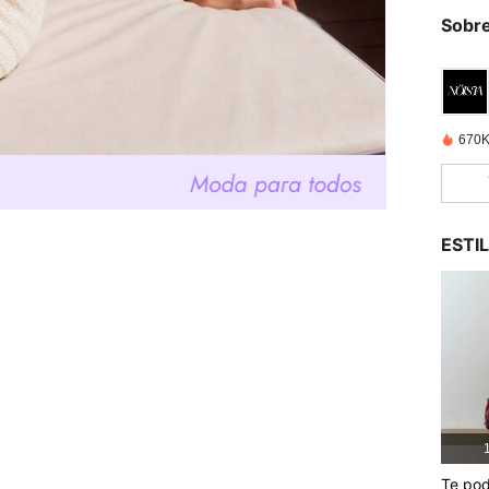
Sobre
670K
ESTI
1
Te pod