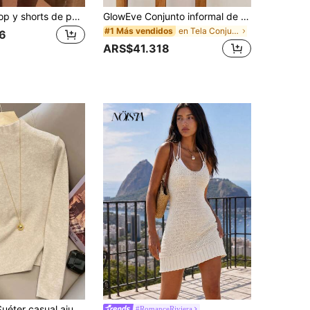
Conjunto de top y shorts de punto sexy para mujer, adecuado para uso diario en verano, vacaciones, estilo sexy, conjunto todo blanco, playa
GlowEve Conjunto informal de 2 piezas de top de tirantes de unicolor y shorts con cordón en la cintura para mujer
en Tela Conjuntos de suéter para mujer
#1 Más vendidos
6
ARS$41.318
stado con cuello alto para mujer, otoño/invierno
#RomanceRiviera