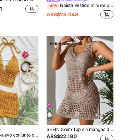
Nöista Vestido mini de punto y ganchillo blanco con finos tirantes de espagueti y un favorecedor escote en V con un bajo acanalado. Perfecto para ropa de playa, vestido de primavera, atuendo de verano, fiesta en la piscina, estilo bohemio, festival de música, salidas nocturnas y uso diario.
-40%
1
ARS$23.048
7
SHEIN Swim Top sin mangas de punto tejido a ganchillo con diseño calado, de moda minimalista para usar a diario o de vacaciones
 de 2 piezas de top de tirantes y shorts de punto para vacaciones
ARS$22.180