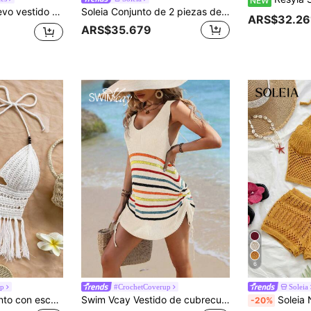
NEW
lajado, perfecto para un ambiente de vacaciones despreocupadas, versátil para uso diario casual, ideal para vacaciones con bikini, con estilo retro europeo francés para mujer de punto
Soleia Conjunto de 2 piezas de top corto de ganchillo con tirantes finos y falda de cintura baja, adecuado para festival de música, estilo bohemio, vacaciones, citas, tarde de té
ARS$32.26
ARS$35.679
6
up
#CrochetCoverup
Soleia
Soleia Blusa de punto con escote de halter, dobladillo con flecos y cuentas, adecuada para vacaciones, citas, tardes de té, playa, cruceros, vacaciones en la ciudad, temporada de bodas, festivales de música, vacaciones bohemias
Swim Vcay Vestido de cubrecuerpo con cordón lateral a rayas para mujer, vestimenta de verano para la playa
Soleia Nuevo conjunto casual
-20%