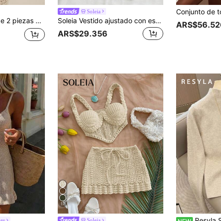
Soleia
espalda descubierta con decoración floral de unicolor para mujer
Soleia Vestido ajustado con escote en V, tirantes finos, calado y decoración de estrella de mar metálica. Ideal para vacaciones, citas, té de la tarde, festivales de música, estilo bohemio, vacaciones en la playa, verano con tirantes finos y atar en la espalda.
ARS$56.52
ARS$29.356
17
Resyla Suéter casual aju
les
Soleia