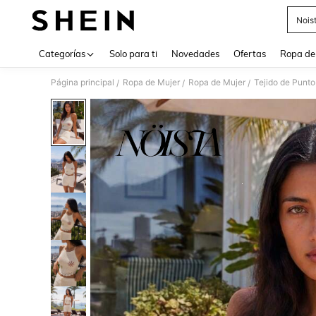
Nois
Use up 
Categorías
Solo para ti
Novedades
Ofertas
Ropa de
Página principal
Ropa de Mujer
Ropa de Mujer
Tejido de Punto
/
/
/