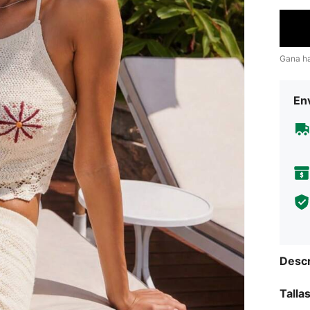
Gana h
Env
Descr
Talla