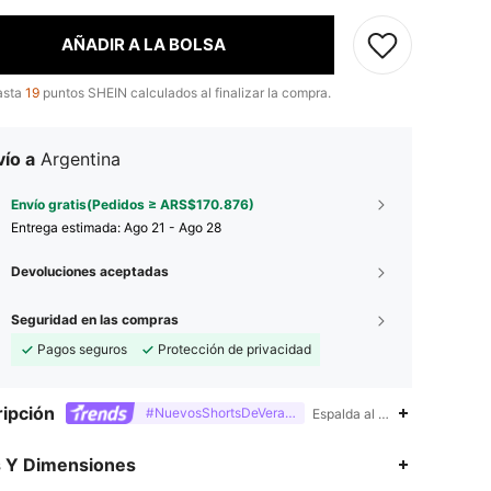
AÑADIR A LA BOLSA
asta
19
puntos SHEIN calculados al finalizar la compra.
ío a
Argentina
Envío gratis(Pedidos ≥ ARS$170.876)
Entrega estimada:
Ago 21 - Ago 28
Devoluciones aceptadas
Seguridad en las compras
Pagos seguros
Protección de privacidad
ipción
#NuevosShortsDeVerano
Espalda al aire,Cruzado,Cor
s Y Dimensiones