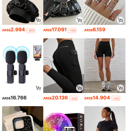
2.994
17.091
6.159
ARS$
ARS$
ARS$
-30%
-10%
16.766
20.136
14.904
ARS$
ARS$
ARS$
-10%
-10%