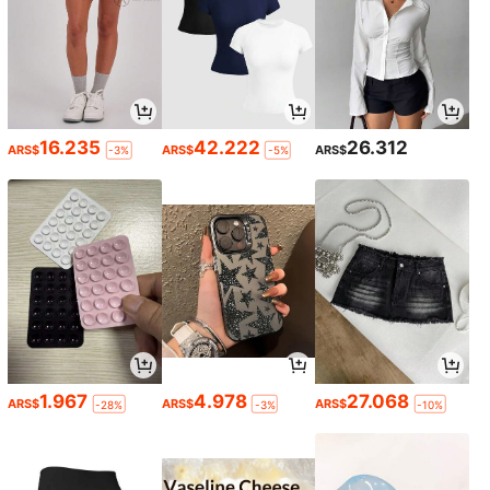
16.235
42.222
26.312
ARS$
ARS$
ARS$
-3%
-5%
1.967
4.978
27.068
ARS$
ARS$
ARS$
-28%
-3%
-10%