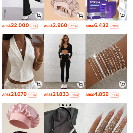
22.000
2.960
6.432
ARS$
ARS$
ARS$
-8%
-25%
-20%
21.679
21.833
4.859
ARS$
ARS$
ARS$
-10%
-10%
-14%