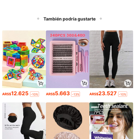
También podría gustarte
12.625
5.663
23.527
ARS$
ARS$
ARS$
-10%
-13%
-10%