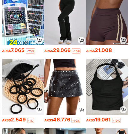
7.065
29.066
21.008
ARS$
ARS$
ARS$
-25%
-10%
2.549
46.776
19.061
ARS$
ARS$
ARS$
-1%
-10%
-10%