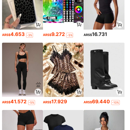
4.653
9.272
16.731
ARS$
ARS$
ARS$
-3%
-5%
41.572
17.929
69.440
ARS$
ARS$
ARS$
-5%
-10%