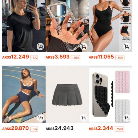
12.249
3.593
11.055
ARS$
ARS$
ARS$
-8%
-25%
-10%
29.870
24.943
2.344
ARS$
ARS$
ARS$
-5%
-24%