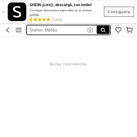
Sqiushy
SHEIN-¡List@, descargá, con estilo!
×
Consigue descuentos especiales en tu primer
Estacion Meteorologica
Consíguela
pedido
(5,000)
Station Météo
Estação Meteorológica
Vestidos Elegantes Para Fiesta
Sqiushy
Estacion Meteorologica
No hay coincidencias.