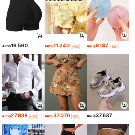
16.560
11.240
9.187
ARS$
ARS$
ARS$
-10%
-12%
27.838
37.076
37.637
ARS$
ARS$
ARS$
-10%
-10%