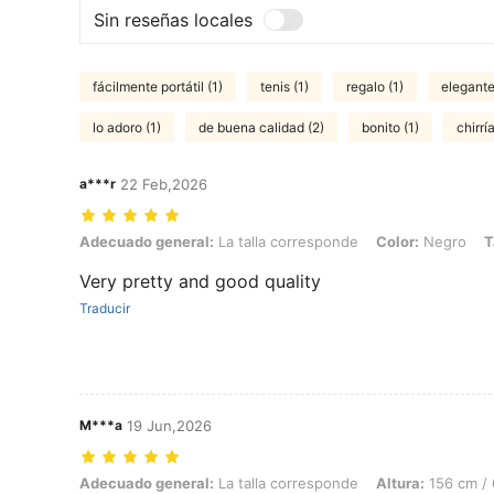
Sin reseñas locales
fácilmente portátil (1)
tenis (1)
regalo (1)
elegante
lo adoro (1)
de buena calidad (2)
bonito (1)
chirría
a***r
22 Feb,2026
Adecuado general: La talla corresponde, Color: Negro, Talla: L
Adecuado general:
La talla corresponde
Color:
Negro
T
Very pretty and good quality
Traducir
M***a
19 Jun,2026
Adecuado general: La talla corresponde, Altura: 156 cm / 61 in, Peso:
Adecuado general:
La talla corresponde
Altura:
156 cm / 