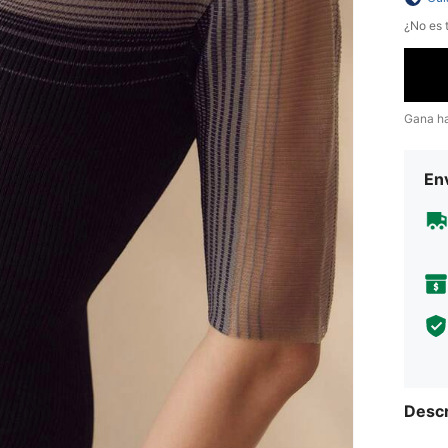
¿No es t
Gana h
Env
Descr