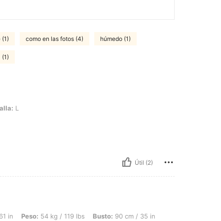
 (1)
como en las fotos (4)
húmedo (1)
 (1)
alla:
L
Útil (2)
 54 kg / 119 lbs, Busto: 90 cm / 35 in, Cintura: 70 cm / 28 in, Caderas: 110 cm / 
61 in
Peso:
54 kg / 119 lbs
Busto:
90 cm / 35 in