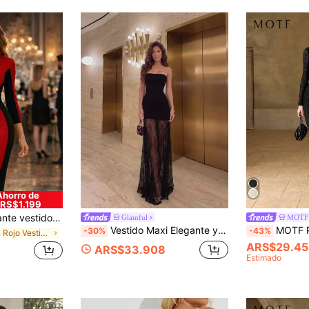
Ahorro de
RS$1.199
 para mujer con cremallera delantera, patchwork de color contrastante, mangas 3/4 y cuello alto rojo
Glamful
MOTF
Vestido Maxi Elegante y Sexy sin Tirantes para Fiesta, Vacaciones, Citas, Moda de Playa, Atuendos de Vacaciones para Mujeres, Atuendos de Vacaciones de Verano, Vestidos Casuales,
MOTF PREMIUM VESTIDO ELEGANTE AJUST
-30%
-43%
en Rojo Vestidos de largo medio
ARS$29.45
ARS$33.908
Estimado