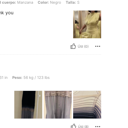
l cuerpo:
Manzana
Color:
Negro
Talla:
S
ank you
Útil (0)
: 56 kg / 123 lbs, Forma del cuerpo: Rectángulo, Color: Negro, Talla: M
61 in
Peso:
56 kg / 123 lbs
Útil (8)