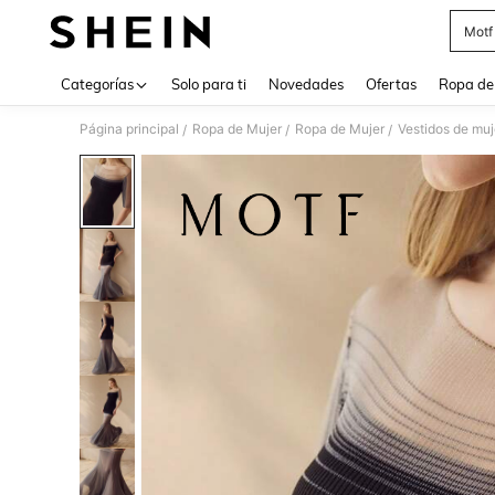
Motf
Use up 
Categorías
Solo para ti
Novedades
Ofertas
Ropa de
Página principal
Ropa de Mujer
Ropa de Mujer
Vestidos de muj
/
/
/