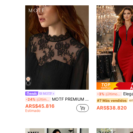
A
Elegante vestido ajustado de media longitud
MOTF
-3%
¡Últimos 3 días
MOTF PREMIUM VESTIDO MINI DE MANGA LARGA CON ENCAJE ELEGANTE Y ROMÁNTICO PARA MUJER, PRIMAVERA/VERANO
-24%
¡Últimos 3 días
#7 Más vendidos
ARS$45.816
ARS$38.820
Estimado