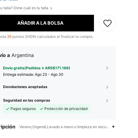
u talla? Dime cuál es tu talla
AÑADIR A LA BOLSA
asta
26
puntos SHEIN calculados al finalizar la compra.
ío a
Argentina
Envío gratis(Pedidos ≥ ARS$171.166)
Entrega estimada:
Ago 23 - Ago 30
Devoluciones aceptadas
Seguridad en las compras
Pagos seguros
Protección de privacidad
ipción
Verano,Organdí,Lavado a mano o limpieza en seco profesional