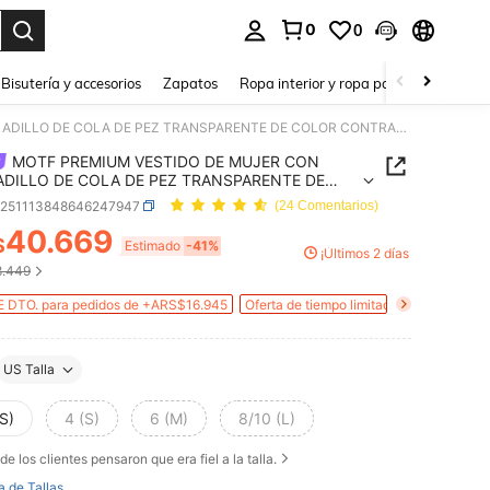
0
0
a. Press Enter to select.
Bisutería y accesorios
Zapatos
Ropa interior y ropa para dormir
Ho
MOTF PREMIUM VESTIDO DE MUJER CON DOBLADILLO DE COLA DE PEZ TRANSPARENTE DE COLOR CONTRASTANTE
MOTF PREMIUM VESTIDO DE MUJER CON
DILLO DE COLA DE PEZ TRANSPARENTE DE
R CONTRASTANTE
z251113848646247947
(24 Comentarios)
40.669
$
Estimado
-41%
¡Últimos 2 días
ICE AND AVAILABILITY
.449
 DTO. para pedidos de +ARS$16.945
Oferta de tiempo limitado
US Talla
S)
4 (S)
6 (M)
8/10 (L)
de los clientes pensaron que era fiel a la talla.
a de Tallas