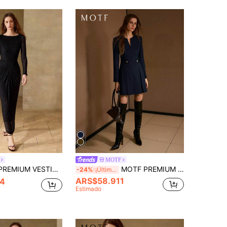
MOTF
ADO DE DISEÑO ESTRUCTURADO DE JACQUARD ELÁSTICO PARA MUJER, PRIMAVERA/VERANO
MOTF PREMIUM VESTIDO CRUZADO CON PLIEGUES PLEGADOS
-24%
¡Últimos 3 días
ARS$58.911
4
Estimado