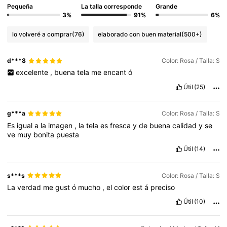
Pequeña
La talla corresponde
Grande
3%
91%
6%
lo volveré a comprar
(76)
elaborado con buen material
(500+)
d***8
Color: Rosa / Talla: S
excelente
,
buena
tela
me
encant
ó
Útil
(25)
g***a
Color: Rosa / Talla: S
Es
igual
a
la
imagen
,
la
tela
es
fresca
y
de
buena
calidad
y
se
ve
muy
bonita
puesta
Útil
(14)
s***s
Color: Rosa / Talla: S
La
verdad
me
gust
ó
mucho
,
el
color
est
á
preciso
Útil
(10)