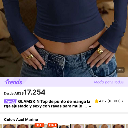
1/11
17.254
ARS$
Desde
GLAMSKIN Top de punto de manga la
4,67
(
1000+
)
rga ajustado y sexy con rayas para muje
r, camiseta básica de cuello cuadrado de
unicolor, adecuada para salidas de otoño, us
o diario casual y temporada de regreso a la e
Color: Azul Marino
scuela