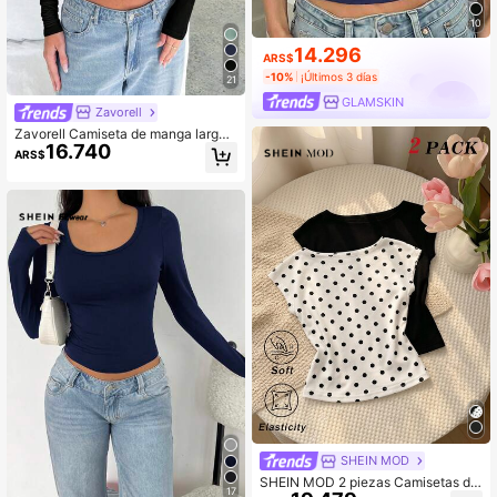
10
14.296
ARS$
-10%
¡Últimos 3 días
21
GLAMSKIN
Zavorell
Zavorell Camiseta de manga larga
16.740
y cuello redondo para mujer, ajusta
ARS$
da y de unicolor y diseño sencillo
SHEIN MOD
SHEIN MOD 2 piezas Camisetas de
17