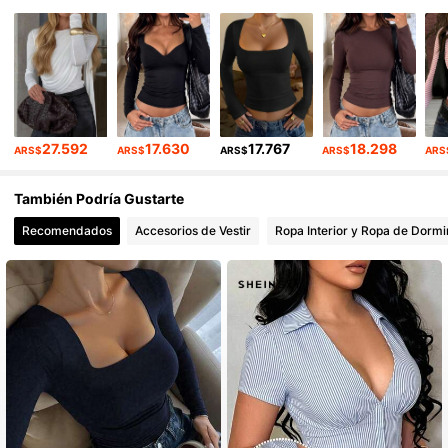
32K Seguidores
4,71
27.592
17.630
17.767
18.298
ARS$
ARS$
ARS$
ARS$
ARS
También Podría Gustarte
Recomendados
Accesorios de Vestir
Ropa Interior y Ropa de Dormi