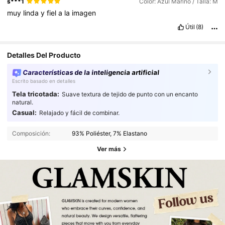
s***1
Color: Azul Marino / Talla: M
muy
linda
y
fiel
a
la
imagen
Útil
(8)
Detalles Del Producto
Características de la inteligencia artificial
Escrito basado en detalles
Tela tricotada:
Suave textura de tejido de punto con un encanto
natural.
Casual:
Relajado y fácil de combinar.
Composición:
93% Poliéster, 7% Elastano
Ver más