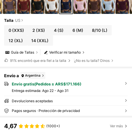
Talla
US
0
(XXS)
2
(XS)
4
(S)
6
(M)
8/10
(L)
12
(XL)
14
(XXL)
Guía de Tallas
Verificar mi tamaño
91%
encontró que era fiel a la talla
¿No es tu talla? Dinos
Envío a
Argentina
Envío gratis(Pedidos ≥ ARS$171.166)
Entrega estimada:
Ago 22 - Ago 31
Devoluciones aceptadas
Pagos seguros · Protección de privacidad
4,67
(1000+)
Ver más