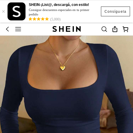
SHEIN-¡List@, descargá, con estilo!
×
Consigue descuentos especiales en tu primer
Consíguela
pedido
(5,000)