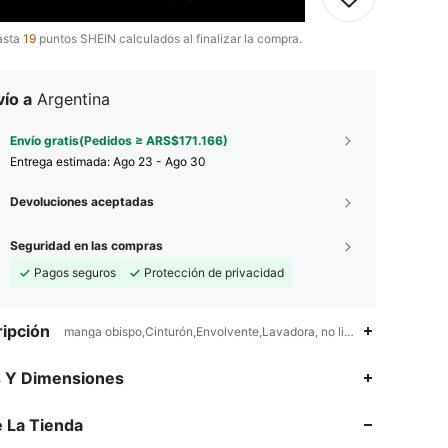
asta
19
puntos SHEIN calculados al finalizar la compra.
ío a
Argentina
Envío gratis(Pedidos ≥ ARS$171.166)
Entrega estimada:
Ago 23 - Ago 30
Devoluciones aceptadas
Seguridad en las compras
Pagos seguros
Protección de privacidad
ipción
manga obispo,Cinturón,Envolvente,Lavadora, no limpiar en seco
4,91
6.3K
287K
s Y Dimensiones
4,91
6.3K
287K
 La Tienda