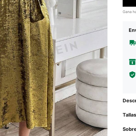
Gana h
Env
Descr
Talla
Sobre