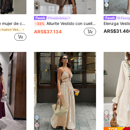
5
#Vestidodelujo
Elenzg
Lavishia Vestido de mujer de cuello redondo, manga corta y encaje transparente
Allurite Vestido con cuello en V, mangas farol y bajo con abertura, vestido de fiesta con drapeado, abertura en el muslo, cierre de cremallera, manga larga, cuello en V, ajuste regular, manga obispo larga de bronce, vestido largo tipo línea A sencillo para mujer, atuendo maxi metálico para primavera/otoño, fiesta/salida nocturna
-33%
en nuevo Vestidos De Mujer
ARS$31.46
ARS$37.134
8