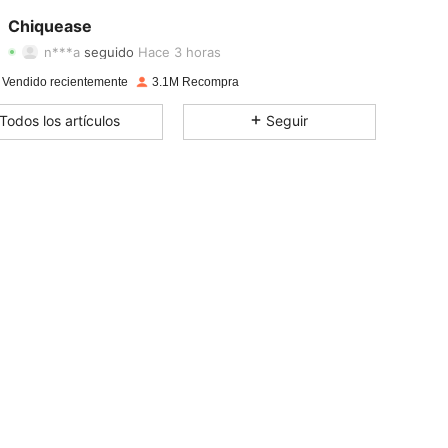
4,91
6.3K
287K
Chiquease
n***a
seguido
Hace 3 horas
4,91
6.3K
287K
Calificación
Artículos
Seguidores
 Vendido recientemente
3.1M Recompra
4,91
6.3K
287K
Todos los artículos
Seguir
4,91
6.3K
287K
4,91
6.3K
287K
4,91
6.3K
287K
4,91
6.3K
287K
4,91
6.3K
287K