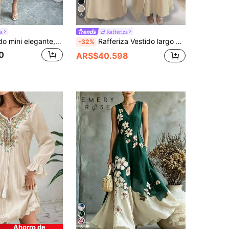
6
a
Rafferiza
Elenzga Vestido mini elegante, romántico y versátil de unicolor con mangas de pétalos plisados para mujer, primavera/verano
Rafferiza Vestido largo de mujer de unicolor, elegante y digno, con cuello en V bordado, manga larga dividida, adecuado para banquetes, uso diario, sencillo
-32%
0
ARS$40.598
Ahorro de
6