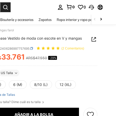
0
0
a. Press Enter to select.
Bisutería y accesorios
Zapatos
Ropa interior y ropa para dormir
Ho
ngas farol
ase Vestido de moda con escote en V y mangas
z2406286997757695
(2 Comentarios)
33.761
$
ARS$47.550
-29%
ICE AND AVAILABILITY
US Talla
)
6 (M)
8/10 (L)
12 (XL)
a de Tallas
u talla? Dime cuál es tu talla
AÑADIR A LA BOLSA