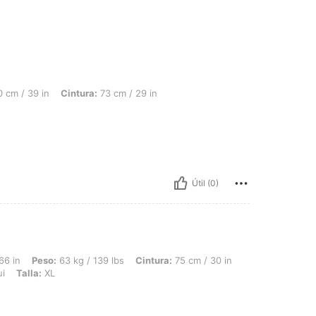
 Cintura: 73 cm / 29 in, Busto: 94 cm / 37 in, Color: Caqui, Talla: XL
 cm / 39 in
Cintura:
73 cm / 29 in
Útil (0)
63 kg / 139 lbs, Cintura: 75 cm / 30 in, Caderas: 104 cm / 41 in, Busto: 91 cm / 36
66 in
Peso:
63 kg / 139 lbs
Cintura:
75 cm / 30 in
i
Talla:
XL