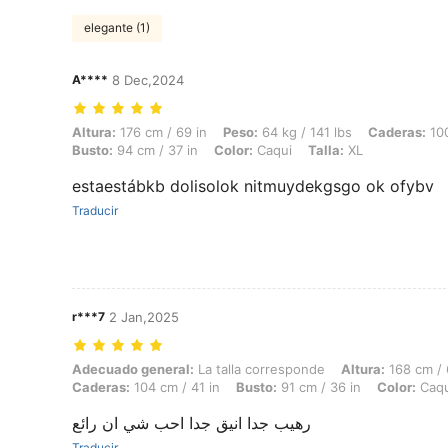
elegante (1)
A****
8 Dec,2024
Altura: 176 cm / 69 in, Peso: 64 kg / 141 lbs, Caderas: 100 cm / 39 in,
Altura:
176 cm / 69 in
Peso:
64 kg / 141 lbs
Caderas:
100
Busto:
94 cm / 37 in
Color:
Caqui
Talla:
XL
estaestábkb dolisolok nitmuydekgsgo ok ofybv
Traducir
r***7
2 Jan,2025
Adecuado general: La talla corresponde, Altura: 168 cm / 66 in, Peso: 
Adecuado general:
La talla corresponde
Altura:
168 cm / 
Caderas:
104 cm / 41 in
Busto:
91 cm / 36 in
Color:
Caqu
رهيب جدا انيق جدا احب شي ان رائع
Traducir