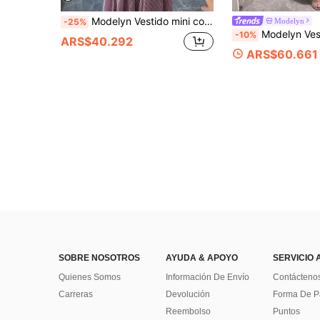
Modelyn Vestido mini con mangas abullonadas y cintura ceñida, diseño francés para mujeres
Modelyn
-25%
Modelyn Vestido largo elegante y romántico de mujer, roj
-10%
ARS$40.292
ARS$60.661
SOBRE NOSOTROS
AYUDA & APOYO
SERVICIO 
Quienes Somos
Información De Envío
Contácteno
Carreras
Devolución
Forma De 
Reembolso
Puntos