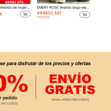
ARS$2.975
stido de mujer con escote en V bordado con detalles de flecos coloridos, manga larga con volantes, decoración con flecos, vestido de playa elegante para vacaciones de primavera
EMERY ROSE Vestido largo elegante de fiesta con cuello en V, cintura fruncida y estampado floral para mujer
ARS$32.487
4
Estimado
APP