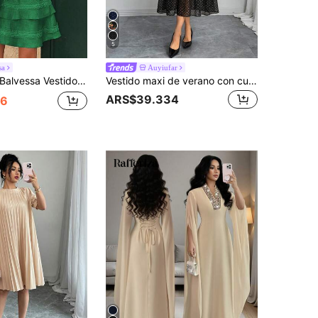
5
sa
Auyiufar
alvessa Vestido corto de verano de mujer con cuello en V de encaje, mangas abultadas y cintura alta de unicolor elegante
Vestido maxi de verano con cuello redondo, manga corta, volantes en la cintura y bajo, estampado floral colorido sobre base negra elegante y gótica
ARS$39.334
36