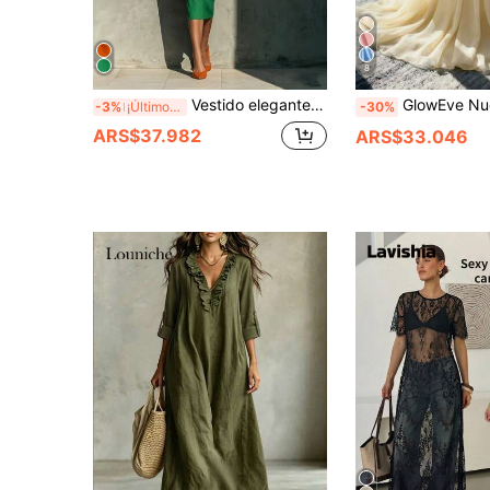
8
Vestido elegante naranja ligero de media longitud para mujer, cuello barco, manga 3/4, con bolsillos
GlowEve Nuevo vestido de gasa elegante 
-3%
¡Últimos 3 días
-30%
ARS$37.982
ARS$33.046