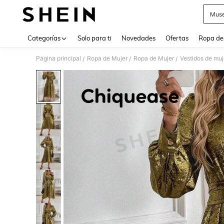
Muse
Use up 
Categorías
Solo para ti
Novedades
Ofertas
Ropa de
Página principal
Ropa de Mujer
Ropa de Mujer
Vestidos de muj
/
/
/