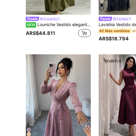
5
Louniche
Lavishia
Louniche Vestido elegante para mujer de otoño, verde oliva, cuello en V, ribete con volantes, mangas largas con puños enrollados, diseño holgado, de alta gama, para regalo de cumpleaños, cita, fiesta, carnaval, festival de música, cóctel, reunión, viaje, playa, vacaciones, ambiente otoñal, prenda de moda imprescindible de otoño, diseño de nicho, estilo versátil
NEW
#2 Más vendidos
ARS$44.811
ARS$18.794