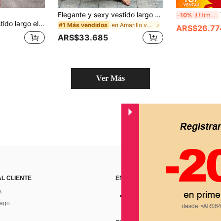
Elegante y sexy vestido largo de mujer con rayas, cuello halter, escote en V profundo, sin mangas, cintura ceñida, espalda descubierta, corte A, amarillo, para fiesta de primavera/verano
Ve
-10%
¡Últimos 3 días
o, tejido, sin mangas, con cintura ceñida y corte en A
en Amarillo vestidos largos
#1 Más vendidos
ARS$26.77
ARS$33.685
Ver Más
AL CLIENTE
ENCUÉNTRANOS EN
s
Pago