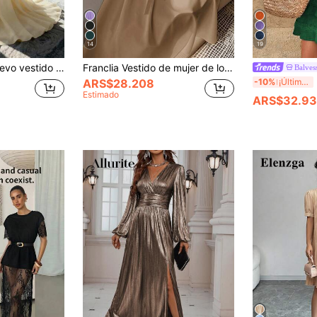
14
19
y fluido para mujer, de primavera/verano
Franclia Vestido de mujer de longitud media cómodo y suave sin estiramiento, de cuello redondo, mangas de vuelo, cintura elástica y decoración de botones de perlas falsas, en estilo francés elegante y versátil para vacaciones y viajes, en color albaricoque, para primavera/verano, ropa de vestir para la universidad
Balves
B
-10%
¡Últimos 3 días
ARS$28.208
Estimado
ARS$32.9