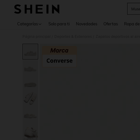
Muse
Use up 
Categorías
Solo para ti
Novedades
Ofertas
Ropa de
Página principal
Deportes & Exteriores
Zapatos deportivos al aire
/
/