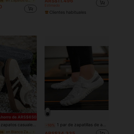
ARS$11.496
en Zapatos de agua para mujer
os
Estimado
0
Clientes habituales
Ahorro de ARS$650
ortivas casuales con cordones, suela de goma y punta redonda, en beige y color contrastante, para uso diario, tallas 36-42, zapatos de estilo atlético
1 par de zapatillas de agua de moda para mujer para actividades acuáticas, con correa ajustable, antideslizante y cómoda, de doble capa transpirable, con suela de goma, adecuada para caminatas en la playa, fiestas en la , ciclismo en el parque, fitness y yoga - Zapatillas deportivas de verano con cordones de estilo casual y a rayas
-10%
en Blanco Zapatos de skate para mujer
os
ARS$34.335