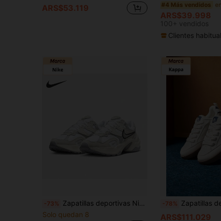
#4 Más vendidos
ARS$53.119
ARS$39.998
100+ vendidos
Clientes habitua
Zapatillas deportivas Nike AL8 genuinas nuevas para mujer, estilo retro casual, duraderas y transpirables FJ3794-103
Zapatillas de skate retro americanas para mujer Kappa, zapatill
-73%
-78%
Solo quedan 8
ARS$111.029