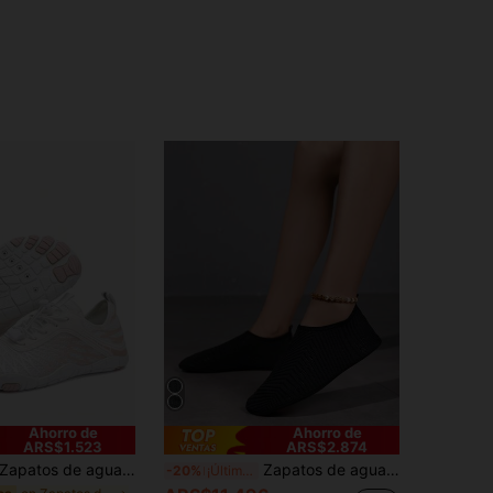
4,89
1.7K
58K
Ahorro de
Ahorro de
ARS$1.523
ARS$2.874
patos de agua para mujer, zapatos descalzos adecuados para arroyo, playa, natación, fitness, senderismo, voleibol de playa, surf, antideslizantes, de secado rápido.
Zapatos de agua negros para mujer para senderismo, playa, natación, entrenamiento en interiores, actividad de yoga
-20%
¡Últimos 3 días