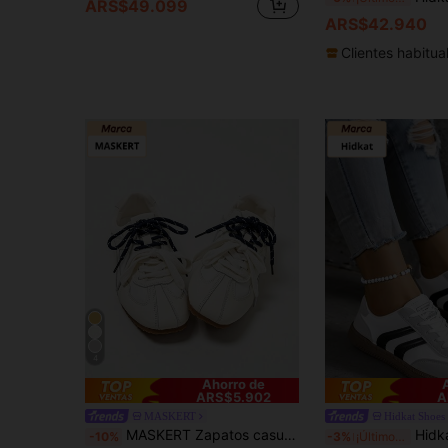
ARS$49.099
ARS$42.940
Clientes habitua
4
Ahorro de
ARS$5.902
A
MASKERT
Hidkat Shoes
MASKERT Zapatos casuales multifuncionales y de moda para mujer con suelas de goma planas, zapatos casuales, que combinan diariamente con zapatos casuales
Hidkat Zapatillas casuales de mujer con cordones
-10%
-3%
¡Últimos 3 días