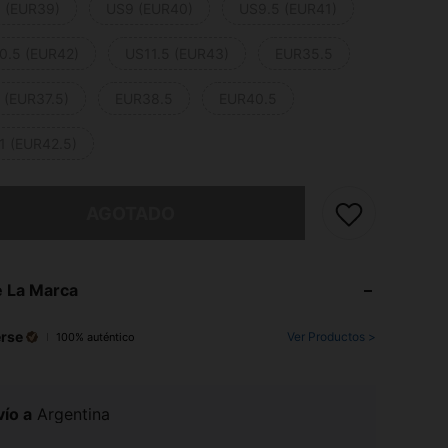
 (EUR39)
US9 (EUR40)
US9.5 (EUR41)
0.5 (EUR42)
US11.5 (EUR43)
EUR35.5
 (EUR37.5)
EUR38.5
EUR40.5
1 (EUR42.5)
imos, este producto está agotado.
AGOTADO
 La Marca
rse
Ver Productos >
100% auténtico
ío a
Argentina