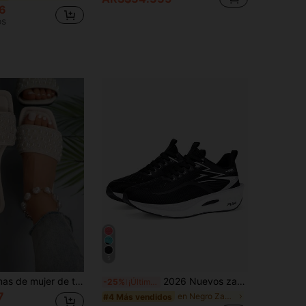
6
os
5
Sandalias planas de mujer de talla grande, estilo vacacional, casual de verano, versátil, con decoración de strass
2026 Nuevos zapatos deportivos de moda para mujer, con tecnología de tablero de carbono amortiguador, versátiles y cómodos. Zapatillas de running para maratón, fitness y uso al aire libre, unisex.
-25%
¡Últimos 2 días
7
en Negro Zapatos para correr para mujer
#4 Más vendidos