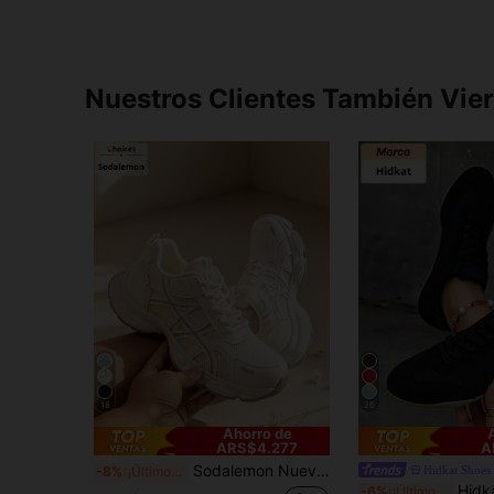
Nuestros Clientes También Vie
18
26
Ahorro de
ARS$4.277
A
Sodalemon Nuevas Zapatillas Deportivas Casuales para Mujer Estilo Preppy Zapatillas Chunky Zapatillas Blancas Estilo Pareja Punta Redonda Cordones Malla Bicolor Transpirable Versátil Corte Profundo Estampado de Moda Graffiti Estilo Universitario Zapatos para Estudiantes Zapatos para Senderismo al Aire Libre Zapatos Casuales Zapatos para Desplazamiento Talla Pequeña Talla Única
Hidkat Shoes
-8%
¡Últimos 3 días
Hidkat Zapatos deportivos casuale
-6%
¡Últimos 3 días