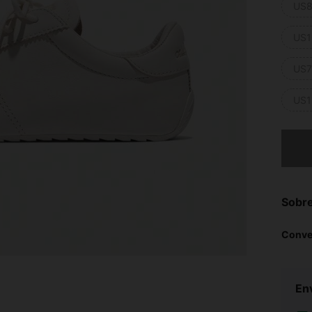
US8
US1
US7
US1
Lo sent
Sobre
Conve
Env