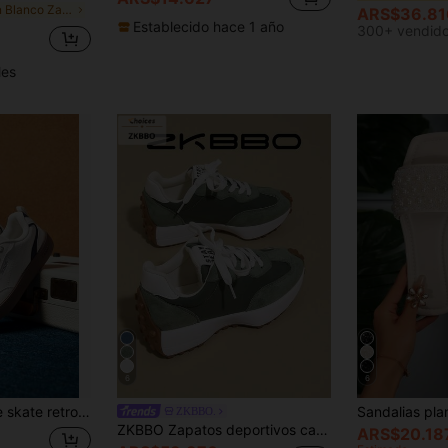
en Blanco Zapatos de skate para mujer
ARS$36.81
Establecido hace 1 año
300+ vendid
les
6
6
as casuales blancas de caña baja versátiles para el uso diario
ZKBBO.
ZKBBO Zapatos deportivos casuales para mujer, zapatos de fitness ligeros antideslizantes, zapatos de tenis, zapatillas
ARS$20.18