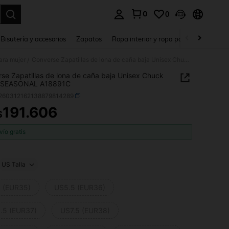
0
0
a. Press Enter to select.
Bisutería y accesorios
Zapatos
Ropa interior y ropa para dormir
Ho
ara mujer
Converse Zapatillas de lona de caña baja Unisex Chuck Taylor SEASONAL A18891C
/
se Zapatillas de lona de caña baja Unisex Chuck
r SEASONAL A18891C
t260312162138879814289
191.606
$
ICE AND AVAILABILITY
vío gratis
US Talla
 (EUR35)
US5.5 (EUR36)
.5 (EUR37)
US7.5 (EUR38)