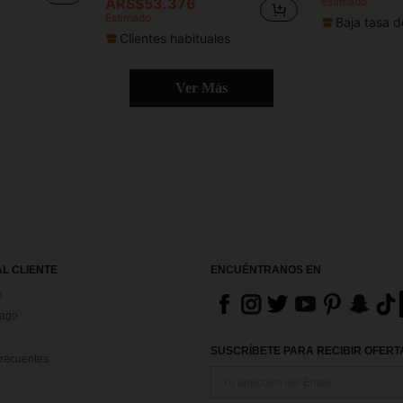
ARS$53.376
Estimado
Estimado
Baja tasa d
Clientes habituales
Ver Más
AL CLIENTE
ENCUÉNTRANOS EN
s
Pago
SUSCRÍBETE PARA RECIBIR OFERTA
recuentes