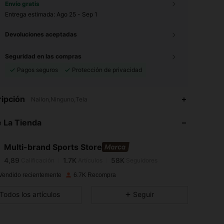
Envío gratis
Entrega estimada:
Ago 25 - Sep 1
Devoluciones aceptadas
Seguridad en las compras
Pagos seguros
Protección de privacidad
ipción
Nailon,Ninguno,Tela
4,89
1.7K
58K
4,89
1.7K
58K
 La Tienda
4,89
1.7K
58K
4,89
1.7K
58K
Multi-brand Sports Store
4,89
1.7K
58K
Calificación
Artículos
Seguidores
4,89
1.7K
58K
Vendido recientemente
6.7K Recompra
4,89
1.7K
58K
Todos los artículos
Seguir
4,89
1.7K
58K
4,89
1.7K
58K