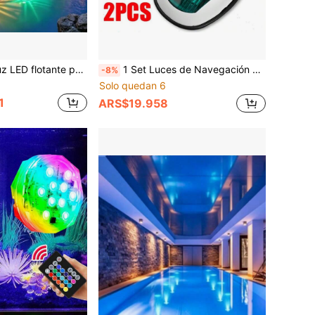
, funciona con batería (batería no incluida), luz multicolor de fiesta disco, luz decorativa para jardín y patio, accesorio para piscina, apta para piscina, estanque, bañera, fuente, decoración de vacaciones y fiestas
1 Set Luces de Navegación LED Rojas + Verdes, Luces Indicadoras de Señalización Marina, Luces de Proa, Adecuadas para Lanchas Motoras y Pequeños Yates Luces de Navegación, Luces Todoterreno
-8%
Solo quedan 6
1
ARS$19.958