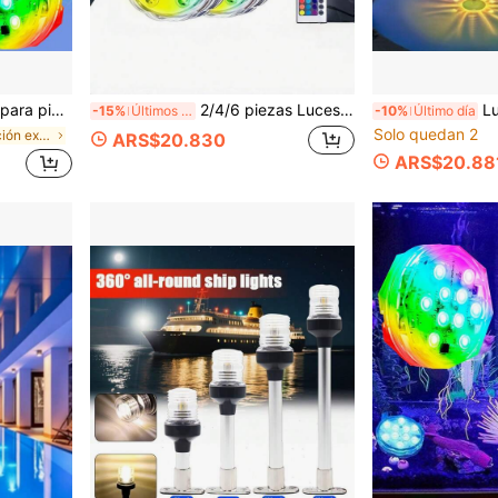
 luz de atmósfera nocturna multicolor, patio, jardín, estanque, parque, fuente
2/4/6 piezas Luces LED sumergibles, Luces de piscina IP68 a prueba de agua con control remoto, 16 colores RGB cambiantes, Adecuadas para jarrones, bañeras, jacuzzis, piscinas, Halloween, Navidad, decoración del hogar para fiestas
Luz LED flotante para piscina
-15%
Últimos 42 mins
-10%
Último día
Solo quedan 2
en Iluminación exterior
ARS$20.830
ARS$20.88