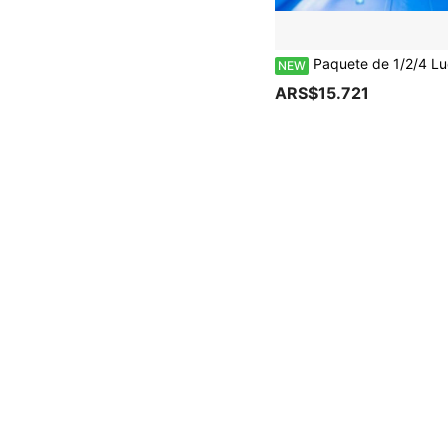
Paquete de 1/2/4 Luces Subacuáticas para Piscina LED RGB 13 con Control Remoto, 16 Colores Cambiantes, Alimentadas por Batería, Luces Flotantes IP68, Adecuadas para Piscina, Acuari
NEW
ARS$15.721