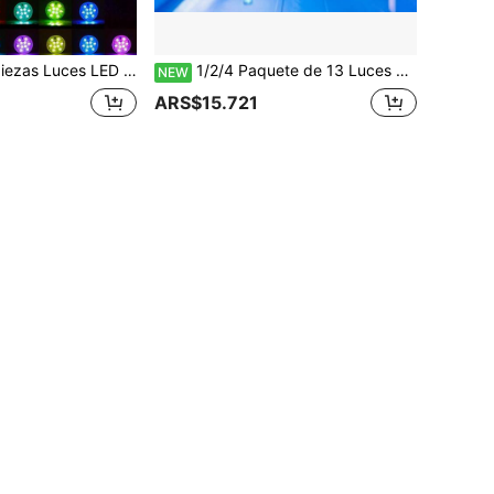
r, 15 Colores 3 Modos, Luz de Atmósfera Nocturna para Bañera Alimentada por Batería, Luz de Atmósfera Creativa para Decoración de Fiesta, Estanque, Fuente, Paisaje, Jarrón y Acuario
1/2/4 Paquete de 13 Luces LED RGB Subacuáticas para Piscina IP68 con Control Remoto, 16 Colores Cambiantes, Luces Flotantes Alimentadas por Batería, Adecuadas para Piscina, Acuario, Estanque, Jardín, Fiesta, Halloween, Decoración de Ambiente Navideño
NEW
ARS$15.721