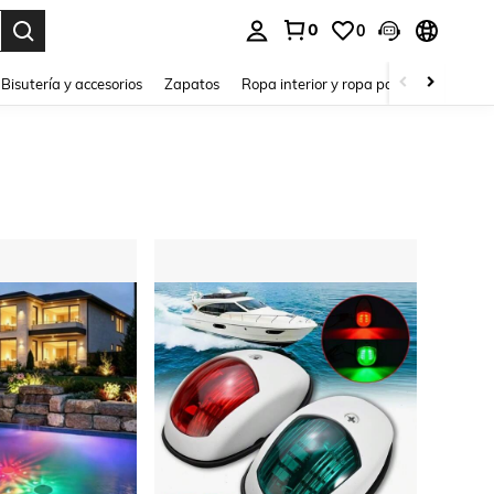
0
0
a. Press Enter to select.
Bisutería y accesorios
Zapatos
Ropa interior y ropa para dormir
Ho