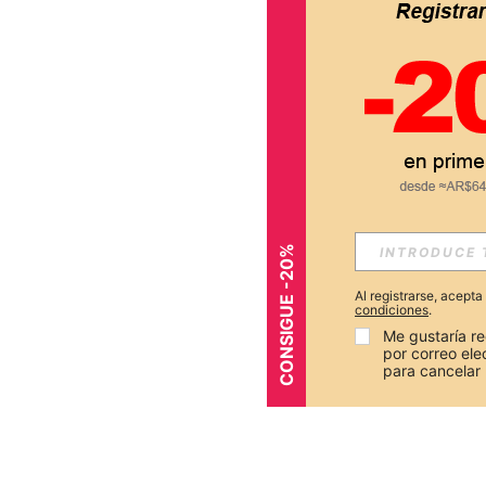
CONSIGUE -20%
Al registrarse, acept
condiciones
.
Me gustaría re
por correo el
para cancelar 