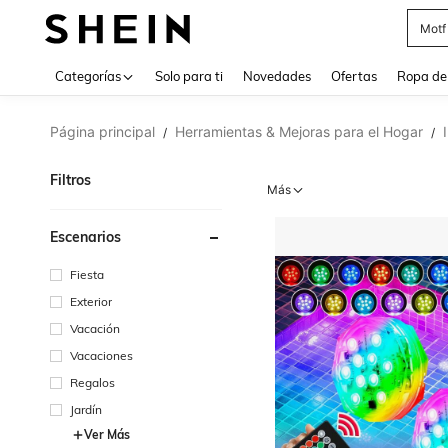
Cam
Use up 
Categorías
Solo para ti
Novedades
Ofertas
Ropa de
Página principal
Herramientas & Mejoras para el Hogar
/
/
Filtros
Más
Escenarios
Fiesta
Exterior
Vacación
Vacaciones
Regalos
Jardín
Ver Más