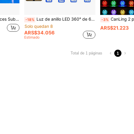
o, Estanque, Jardín, Fiesta, Halloween, Decoración de Ambiente Navideño
Luz de anillo LED 360° de 6/8/12 pulgadas para yate, luz de navegación de marina de acero inoxidable 316, accesorio de iluminación para yate y bote inflable
CanLing 2 piezas Luces LED RGB Sumergibles, Luces de Piscina Subacuáticas con Control Remoto Multicolor, Impermeables Multicolo
-18%
-3%
Solo quedan 8
ARS$21.223
ARS$34.056
Estimado
1
Total de 1 páginas