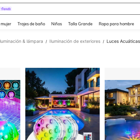
pera
and down arrow keys to navigate search Búsqueda reciente and Busca y Encuentr
 mujer
Trajes de baño
Niños
Talla Grande
Ropa para hombre
Iluminación & lámpara
Iluminación de exteriores
Luces Acuáticas
/
/