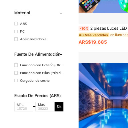
Material
ABS
2 piezas Luces LED para piscina, luces sumergibles para buceo RGB de colores, impermeables, 15 colores, 3 modos, alimentadas por batería con control remoto infrarrojo, para fiesta al aire libre, florero, acuario, pecera,
-10%
PC
#8 Más vendidos
Acero Inoxidable
ARS$19.685
Fuente De Alimentación
Funciona con Batería (Otra
s Baterías)
Funciona con Pilas (Pila de
Botón/Pila de Moneda)
Cargador de coche
Escala De Precios (ARS)
Mín.:
Máx:
Ok