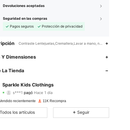
Devoluciones aceptadas
Seguridad en las compras
Pagos seguros
Protección de privacidad
ipción
Contraste Lentejuelas,Cremallera,Lavar a mano, no limpiar en seco,P
s Y Dimensiones
 La Tienda
4,91
69
4.9K
4,91
69
4.9K
Sparkle Kids Clothings
s***1
pagó
Hace 1 día
f***6
seguido
Hace 1 día
4,91
69
4.9K
Vendido recientemente
11K Recompra
4,91
69
4.9K
Todos los artículos
Seguir
4,91
69
4.9K