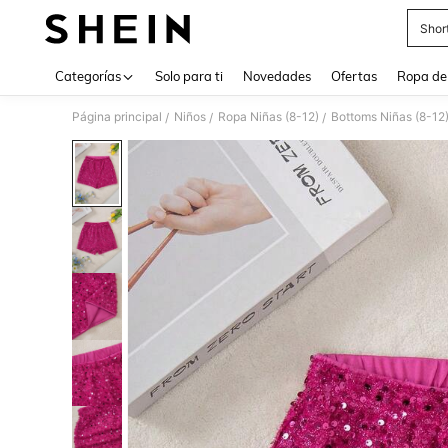
Shor
Use up 
Categorías
Solo para ti
Novedades
Ofertas
Ropa de
Página principal
Niños
Ropa Niñas (8-12)
Bottoms Niñas (8-12
/
/
/