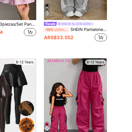
iezas/Set Pantalones cortos casuales tejidos lisos de colores a rayas y a cuadros para niñas, adecuados para el uso de verano de niñas jóvenes, cintura elástica, suaves y transpirables, ropa práctica para uso diario
SHEIN SLAYR KIDS
SHEIN Pantalones casuales de ajuste holgado con cintura elástica y panel de lentejuelas para niña preadolescente
-10%
¡Últimos 3 días
4
ARS$33.552
8-12 Years
8-12 Years