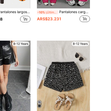
34
ura media elástica, color liso, decoración en el bajo y forro polar, versátiles para otoño/invierno y vuelta al cole
Pantalones cargo casuales con cintura elástica y múltiples bolsillos para niñas preadolescentes
-10%
¡Últimos 3 días
ARS$23.231
78
8-12 Years
8-12 Years