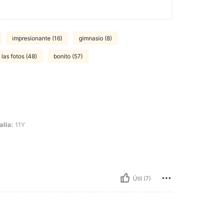
impresionante (16)
gimnasio (8)
las fotos (48)
bonito (57)
alla:
11Y
Útil (7)