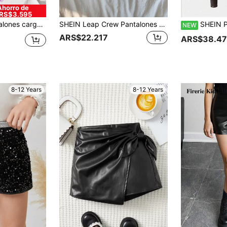
Ahorro de
RS$3.595
un tono púrpura vibrante, bolsillos con solapa, adecuados para la calle, festivales de música y desfiles de moda
SHEIN Leap Crew Pantalones cortos para niña preadolescente en con cintura de bolsa de papel en color sólido para uso casual.
SHEIN Pantalones largos de niña de moda casual con cint
NEW
ARS$22.217
ARS$38.4
8-12 Years
8-12 Years