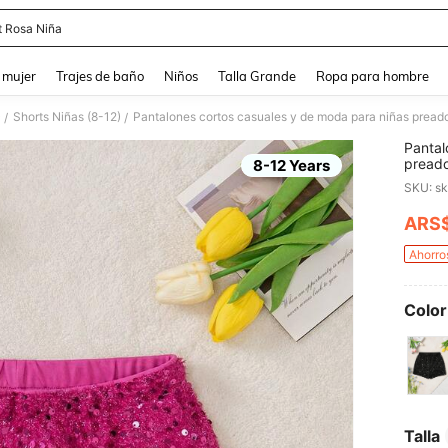
t Rosa Niña
and down arrow keys to navigate search Búsqueda reciente and Busca y Encuentr
 mujer
Trajes de baño
Niños
Talla Grande
Ropa para hombre
)
Shorts Niñas (8-12)
Pantalones cortos casuales y de moda para niñas preado
/
/
Pantal
preado
8-12 Years
veran
SKU: s
ARS
PR
Ahorro
Color
Talla