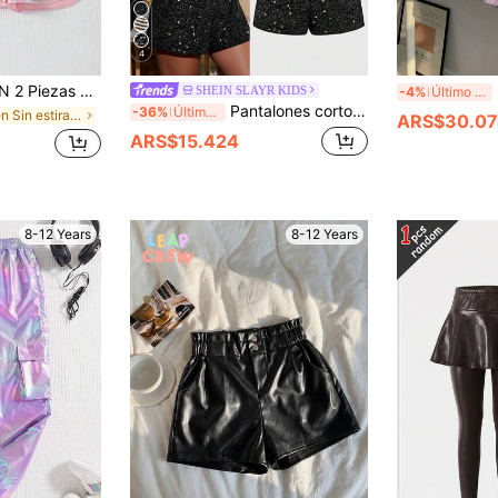
4
rimiento Para Adolescentes Con Cinturilla Elástica Y Coloridos Para Verano
3p
SHEIN SLAYR KIDS
-4%
Último día
Pantalones cortos de punto negro brillante para niña preadolescente, versátiles para días festivos y uso diario
-36%
Último día
en Sin estiramiento Pantalones cortos para niñas p
ARS$30.07
ARS$15.424
8-12 Years
8-12 Years