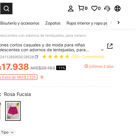
0
0
a. Press Enter to select.
Bisutería y accesorios
Zapatos
Ropa interior y ropa para dormir
Ho
lescentes con adornos de lentejuelas, para verano
ones cortos casuales y de moda para niñas
lescentes con adornos de lentejuelas, para
o
k2411265955028528
(500+ Comentarios)
17.938
¡Últimos 2 días
$
ARS$20.163
-11%
ICE AND AVAILABILITY
s Extra de ARS$2.225
:
Rosa Fucsia
Tipo