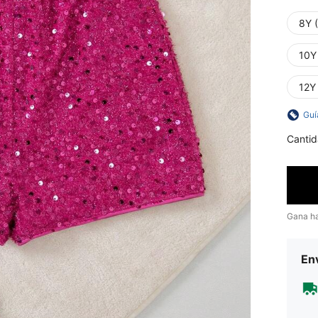
8Y 
10Y
12Y
Guí
Cantid
Gana h
Env