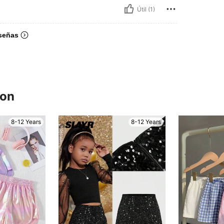
Útil (1)
señas
ron
8-12 Years
8-12 Years