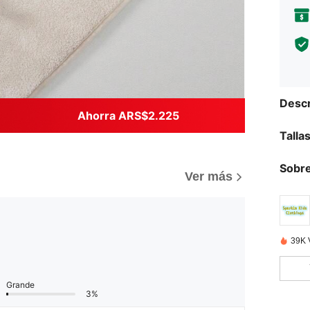
Descr
Ahorra ARS$2.225
Talla
Sobre
Ver más
39K 
Grande
3%