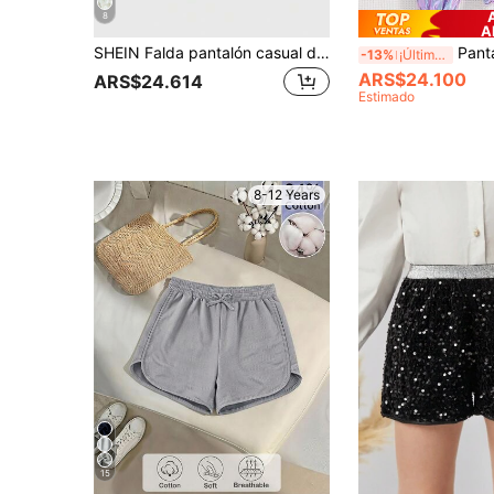
8
A
SHEIN Falda pantalón casual de unicolor para niña preadolescente, niña preadolescente
Pantalones cargo de niña de moda y versátiles, con 
-13%
¡Últimos 2 días
ARS$24.100
ARS$24.614
Estimado
8-12 Years
15