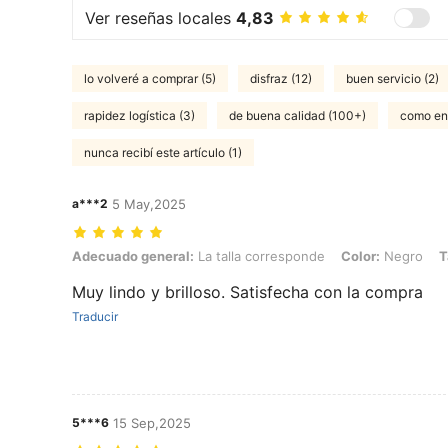
Ver reseñas locales
4,83
lo volveré a comprar (5)
disfraz (12)
buen servicio (2)
rapidez logística (3)
de buena calidad (100+)
como en 
nunca recibí este artículo (1)
a***2
5 May,2025
Adecuado general: La talla corresponde, Color: Negro, Talla: 11Y
Adecuado general:
La talla corresponde
Color:
Negro
T
Muy lindo y brilloso. Satisfecha con la compra
Traducir
5***6
15 Sep,2025