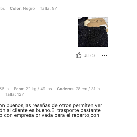
 Negro, Talla: 9Y
lbs
Color:
Negro
Talla:
9Y
Útil (2)
22 kg / 49 lbs, Caderas: 78 cm / 31 in, Busto: 80 cm / 31 in, Cintura: 70 cm / 28 i
56 in
Peso:
22 kg / 49 lbs
Caderas:
78 cm / 31 in
Talla:
12Y
on buenos,las reseñas de otros permiten ver
ión al cliente es bueno.El trasporte bastante
o con empresa privada para el reparto,con