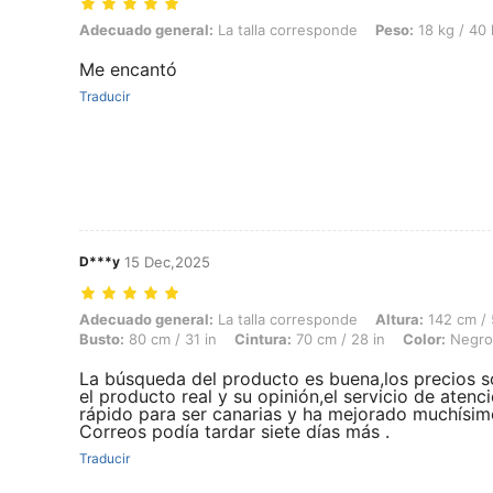
Adecuado general: La talla corresponde, Peso: 18 kg / 40 lbs, Color:
Adecuado general:
La talla corresponde
Peso:
18 kg / 40 
Me encantó
Traducir
D***y
15 Dec,2025
Adecuado general: La talla corresponde, Altura: 142 cm / 56 in, Peso: 
Adecuado general:
La talla corresponde
Altura:
142 cm / 
Busto:
80 cm / 31 in
Cintura:
70 cm / 28 in
Color:
Negro
La búsqueda del producto es buena,los precios s
el producto real y su opinión,el servicio de atenc
rápido para ser canarias y ha mejorado muchísim
Correos podía tardar siete días más .
Traducir