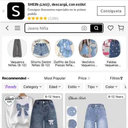
Ropa Para Niña De 10 A 12 Años
SHEIN-¡List@, descargá, con estilo!
×
Consigue descuentos especiales en tu primer
Pantalones De Niña
Consíguela
pedido
(5,000)
Jeans Niña
Ropa De Niña
Short Niña
Ropa Para Niña De 10 A 12 Años
Pantalones De Niña
Vaqueros
Shorts Denim
Outfits de Dos
Vestidos
Faldas
Niñas (8-12)
Niñas (8-12)
Piezas Niñas
Vaqueros
Vaqueras
(8-12)
Niñas (8-12)
Niñas (8-12)
N
Recommended
Most Popular
Price
Filtros
Category
Edad
Estilo
Tipo
Color
L
8-12 Years
8-12 Years