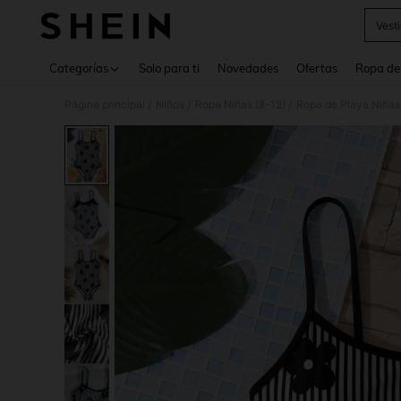
Vest
Use up 
Categorías
Solo para ti
Novedades
Ofertas
Ropa de
Página principal
Niños
Ropa Niñas (8-12)
Ropa de Playa Niñas
/
/
/