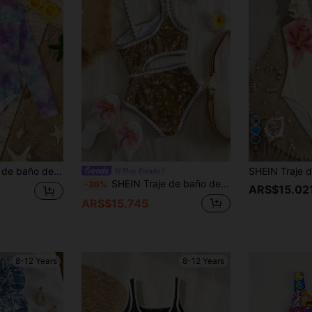
6
-dye, informal y minimalista para niñas preadolescentes, adecuado para el verano
Play Parade
SHEIN Traje de baño de una pieza con estampado floral diminuto y volantes, adecuado para la playa, vacaciones, salidas, viajes de verano
-36%
ARS$15.02
ARS$15.745
8-12 Years
8-12 Years