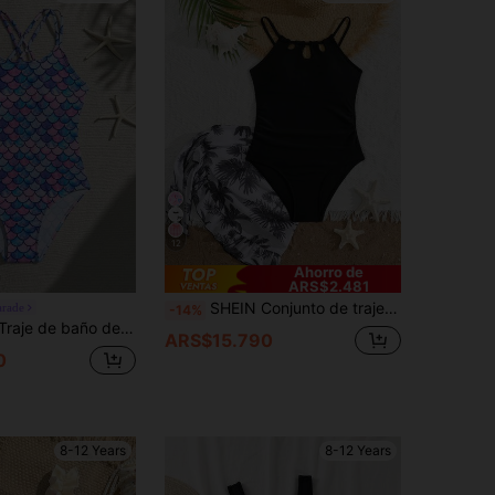
12
Ahorro de
ARS$2.481
SHEIN Conjunto de traje de baño de una pieza para niña preadolescente para vacaciones casuales - Traje de baño de una pieza de unicolor combinado con una falda de hojas tropicales - Conjunto de traje de baño de verano elegante para niñas
arade
-14%
 de escamas de pez en degradado azul y rosa, tirantes cruzados, adecuado para nadar, vacaciones, juegos acuáticos, playa de verano, , piscina, piscina de natación
ARS$15.790
0
8-12 Years
8-12 Years