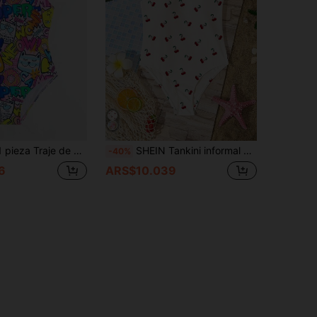
na sola pieza con estampado gráfico fresco para niña preadolescente
SHEIN Tankini informal con estampado de cerezas para niñas preadolescentes, ideal para el verano
-40%
6
ARS$10.039