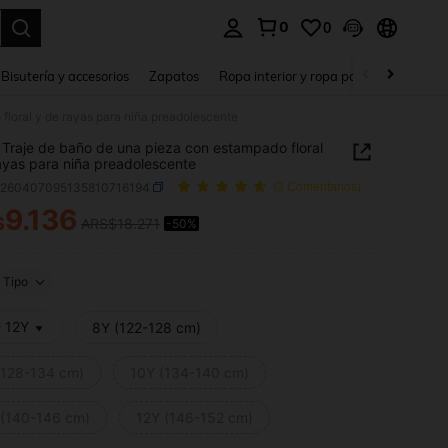
0
0
a. Press Enter to select.
Bisutería y accesorios
Zapatos
Ropa interior y ropa para dormir
Ho
floral y de rayas para niña preadolescente
Traje de baño de una pieza con estampado floral
ayas para niña preadolescente
k260407095135810716194
(3 Comentarios)
9.136
$
ARS$18.271
-50%
ICE AND AVAILABILITY
Tipo
- 12Y
8Y (122-128 cm)
(128-134 cm)
10Y (134-140 cm)
 (140-146 cm)
12Y (146-152 cm)