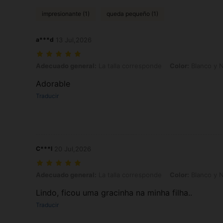
impresionante (1)
queda pequeño (1)
a***d
13 Jul,2026
Adecuado general: La talla corresponde, Color: Blanco y Negro, Tall
Adecuado general:
La talla corresponde
Color:
Blanco y 
Adorable
Traducir
C***l
20 Jul,2026
Adecuado general: La talla corresponde, Color: Blanco y Negro, Tall
Adecuado general:
La talla corresponde
Color:
Blanco y 
Lindo, ficou uma gracinha na minha filha..
Traducir