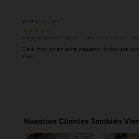
v***7
30 Jun,2026
Adecuado general: Pequeña, Color: Blanco y Negro, Talla: 9Y
Adecuado general:
Pequeña
Color:
Blanco y Negro
Tall
Ele é lindo porém achei pequeno , todos que com
Traducir
Nuestros Clientes También Vie
8-12 Years