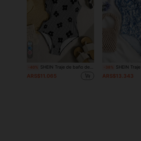
7
SHEIN Traje de baño de una pieza con estampado completo blanco para niña preadolescente, lindo y casual para uso diario, playa, vacaciones y verano
SHEIN Traje de baño de una pieza con estampado floral de porcelana azul y blanco, cuello en V con nudo dela
-40%
-38%
ARS$11.065
ARS$13.343