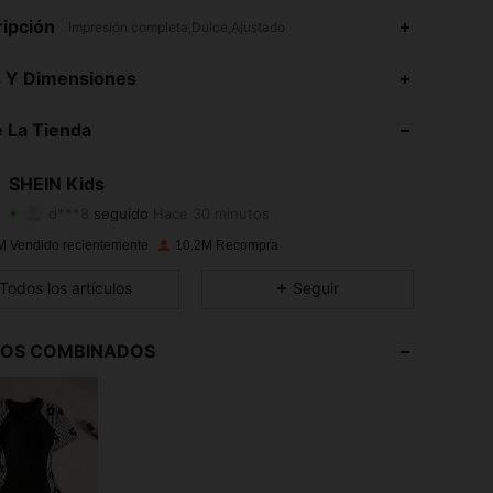
ipción
Impresión completa,Dulce,Ajustado
4,94
50K
808K
s Y Dimensiones
4,94
50K
808K
 La Tienda
4,94
50K
808K
SHEIN Kids
d***8
seguido
Hace 30 minutos
4,94
50K
808K
Calificación
Artículos
Seguidores
M Vendido recientemente
10.2M Recompra
4,94
50K
808K
Todos los artículos
Seguir
4,94
50K
808K
LOS COMBINADOS
4,94
50K
808K
4,94
50K
808K
4,94
50K
808K