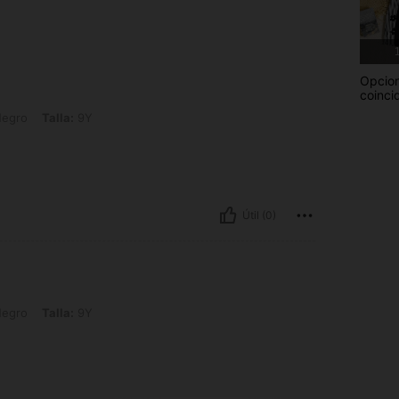
1
Opcio
coinci
a: 9Y
Negro
Talla:
9Y
Útil (0)
a: 9Y
Negro
Talla:
9Y