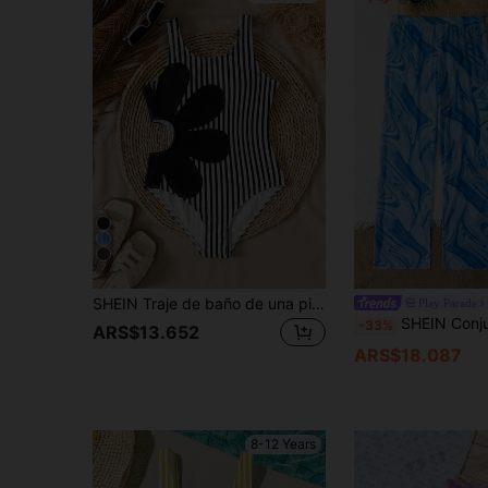
7
SHEIN Traje de baño de una pieza para niñas preadolescentes con contraste en blanco y negro, flores grandes y patchwork a rayas, conjunto casual lindo para uso diario, vacaciones y playa para niñas preadolescentes
Play Parade
SHEIN Conjunto de 2 piezas de traje de baño de una sola pieza azul estampado y shorts para niña preadolescente, tra
-33%
ARS$13.652
ARS$18.087
8-12 Years