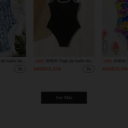
ntero y sin mangas, para adolescentes, vacaciones, playa, día de San Valentín, elegante, bohemio/vintage
SHEIN Traje de baño de contraste de color negro y blanco para niñas preadolescentes, adecuado para la playa, vacaciones, viaje a Hawái, combinación familiar, sesión de fotos con hermanas, parque, campamento, fiesta, uso diario casual, vacaciones de ocio
SHEIN 1 pieza Traje de baño de u
-40%
-10%
ARS$13.016
ARS$15.36
Ver Más