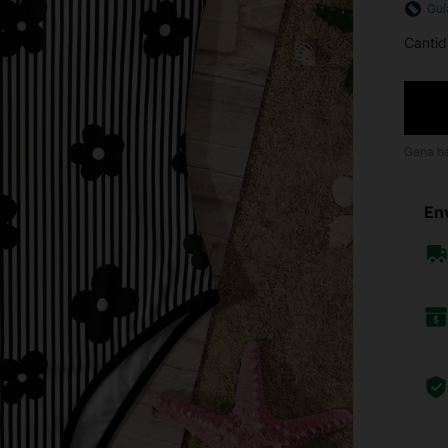
Guí
Cantid
Gana h
Env