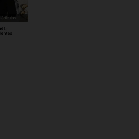
4,94
50K
808K
 Artículos
nes
dentes