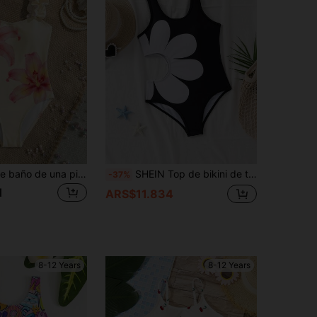
SHEIN Traje de baño de una pieza con estampado floral para niña preadolescente, adecuado para vacaciones en la playa, fiesta en la piscina, fiesta en la playa
SHEIN Top de bikini de tirantes finos de punto con estampado floral para niña preadolescente
-37%
1
ARS$11.834
8-12 Years
8-12 Years