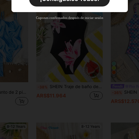
+ARS$68.431
Nuevo usuario
Cupones confirmados después de iniciar sesión
44
%DE
Cupón de producto
DESCUENTO
Límite de ARS$88.960
Pedidos de
Por tiempo limitado
+ARS$102.646
8
SHEIN Traje de baño de una pieza con estampado floral para niña preadolescente, adecuado para vacaciones en la playa, fiestas en la piscina y fiestas en la playa
Play P
-38%
je de baño de moda, casual y conservador, adecuado para la playa, la natación, las vacaciones y el verano
SHEIN Traje de baño de una pieza para niña preadolescente con estampado
-36%
ARS$11.964
ARS$12.57
8-12 Years
8-12 Years