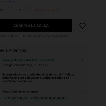
a de Tallas
ad:
¡Solo quedan 5!
AÑADIR A LA BOLSA
asta
5
puntos SHEIN calculados al finalizar la compra.
ío a
Argentina
Envío gratis(Pedidos ≥ ARS$171.077)
Entrega estimada:
Ago 22 - Ago 29
Este producto se puede devolver dentro de 10 días,
pero no se puede devolver durante el período de
devolución extendido
Seguridad en las compras
Pagos seguros
Protección de privacidad