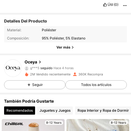
Útil
(0)
Detalles Del Producto
19K Seguidores
4,85
Material:
Poliéster
Composición:
95% Poliéster, 5% Elastano
19K Seguidores
4,85
Ver más
19K Seguidores
4,85
Oceya
g***5
seguido
Hace 4 horas
19K Seguidores
4,85
2M Vendido recientemente
360K Recompra
19K Seguidores
4,85
Seguir
Todos los artículos
19K Seguidores
4,85
También Podría Gustarte
Recomendados
Juguetes y Juegos
Ropa Interior y Ropa de Dormir
19K Seguidores
4,85
8-12 Years
8-12 Years
19K Seguidores
4,85