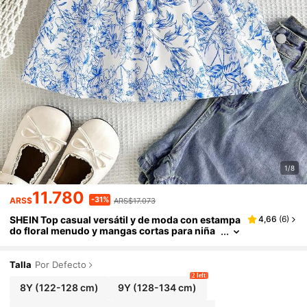
1/8
11.780
-31%
ARS$
ARS$17.073
SHEIN Top casual versátil y de moda con estampa
4,66
(
6
)
do floral menudo y mangas cortas para niña
preadolescente, primavera y verano, ideal pa
ra el Día de la Madre y graduación
Talla
Por Defecto
2 left
8Y
(122-128 cm)
9Y
(128-134 cm)