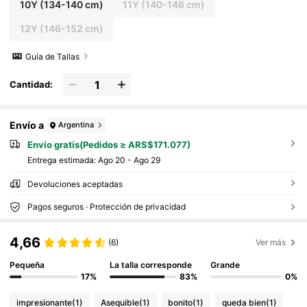
10Y
(134-140 cm)
11Y
(140-146 cm)
12Y
(146-152 cm)
Guía de Tallas
Cantidad:
Envío a
Argentina
Envío gratis(Pedidos ≥ ARS$171.077)
Entrega estimada:
Ago 20 - Ago 29
Devoluciones aceptadas
Pagos seguros · Protección de privacidad
4,66
(6)
Ver más
Pequeña
La talla corresponde
Grande
17%
83%
0%
impresionante
(1)
Asequible
(1)
bonito
(1)
queda bien
(1)