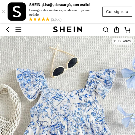
SHEIN-¡List@, descargá, con estilo!
×
Consigue descuentos especiales en tu primer
Consíguela
pedido
(5,000)
8-12 Years