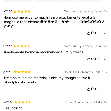
a***0
Color: Azul y blanco / Talla: 12Y
Hermoso
me
encanto
much
í
simo
exactamente
igual
a
la
imagen
lo
recomiendo
😍💗💗💖💖❤️‍🔥💝💝❤️‍🔥❤️‍🔥❤️‍🔥💖💓💞💞💞💞💕
💕💕💕
Útil
(0)
E***z
Color: Azul y blanco / Talla: 12Y
simplemente
hermosa
recomendada
,
muy
fresca
Útil
(0)
p***5
Color: Azul y blanco / Talla: 10Y
like
it
so
much
the
material
is
nice
my
daughter
love
it
lalandjdrjrjakdnmekrnfmf
Útil
(0)
m***o
Color: Azul y blanco / Talla: 8Y
Beautiful
fit