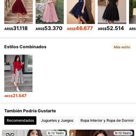
128K Seguidores
4,90
31.118
53.370
46.677
52.514
ARS$
ARS$
ARS$
ARS$
ARS
Estilos Combinados
Más estilo
21.547
ARS$
También Podría Gustarte
Recomendados
Juguetes y Juegos
Ropa Interior y Ropa de Dormir
8-12 Years
8-12 Years