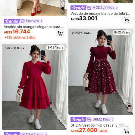
MODELY Kids
6
Vestido de encaje blanco de tela ja
33.001
cquard para niñas en verano, con d
ARS$
Enchyza
ecoración de pompones esponjoso
s, un vestido elegante y cómodo ad
Vestido sin mangas elegante para ni
ecuado para uso diario, reuniones y
16.744
ñas con decoración de moño y dobl
8-12 Years
ARS$
fiestas
adillo con volantes, vestido sin man
-41%
¡Últimos 2 días
gas rojo gracioso para niños, adecu
ado para primavera y verano
8-12 Years
DRMZ Kids
SHEIN Vestido midi casual y minima
27.400
lista para niña preadolescente, de c
ARS$
-40%
uello alto, manga gigot larga y esta
DRMZ Kids