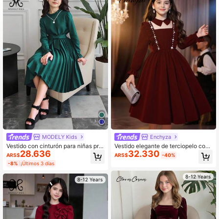
MODELY Kids
Enchyza
Vestido con cinturón para niñas pre
Vestido elegante de terciopelo con
28.636
32.330
adolescentes con dobladillo y deco
volantes y cuentas para niña pread
ARS$
ARS$
-40%
ración de cintura con volantes, idea
olescente
-8%
¡Últimos 3 días
l para vacaciones, verano y viajes
8-12 Years
8-12 Years