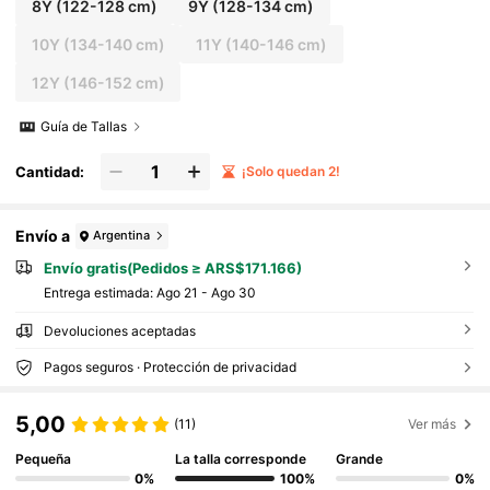
8Y
(122-128 cm)
9Y
(128-134 cm)
10Y
(134-140 cm)
11Y
(140-146 cm)
12Y
(146-152 cm)
Guía de Tallas
Cantidad:
¡Solo quedan 2!
Envío a
Argentina
Envío gratis(Pedidos ≥ ARS$171.166)
Entrega estimada:
Ago 21 - Ago 30
Devoluciones aceptadas
Pagos seguros · Protección de privacidad
5,00
(11)
Ver más
Pequeña
La talla corresponde
Grande
0%
100%
0%