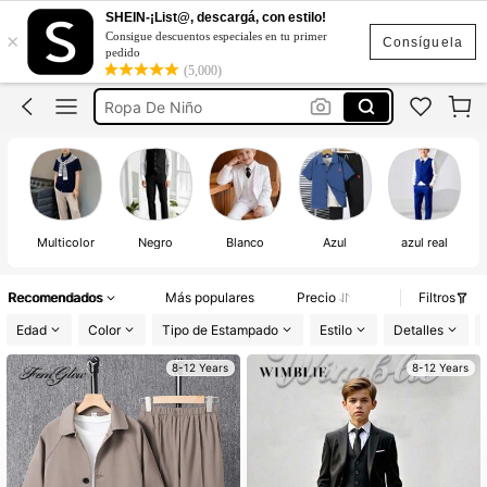
Trajes Para Niño
SHEIN-¡List@, descargá, con estilo!
×
Consigue descuentos especiales en tu primer
Traje Para Niño Elegante
Consíguela
pedido
(5,000)
Ropa De Niño
Conjunto De Niño
Ropa Elegante Para Niño
Trajes Para Niño
Multicolor
Negro
Blanco
Azul
azul real
A
Recomendados
Más populares
Precio
Filtros
Edad
Color
Tipo de Estampado
Estilo
Detalles
8-12 Years
8-12 Years