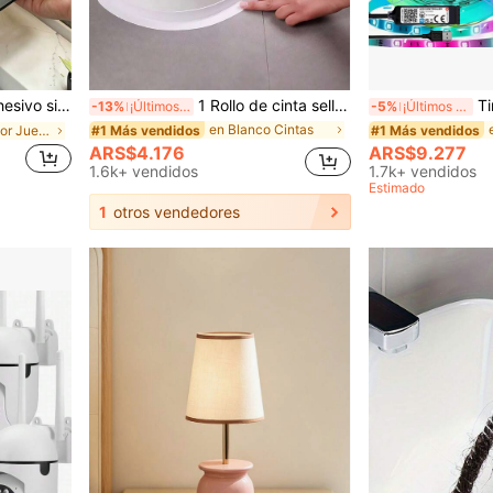
o perfecto para champú de baño, estante accesorio de decoración de baño
1 Rollo de cinta selladora autoadhesiva de PVC resistente al moho, cinta selladora impermeable y antihumedad, adhesivo acrílico duradero, adecuado para bañera, inodoro, fregadero de cocina, sellado de manchas en la pared
Tira de luces LED USB de 16-100
-13%
¡Últimos 3 días
-5%
¡Últimos 3 días
en Blanco Cintas
#1 Más vendidos
#1 Más vendidos
en Multicolor Juegos de accesorios de baño
ARS$4.176
ARS$9.277
1.6k+ vendidos
1.7k+ vendidos
Estimado
1
otros vendedores