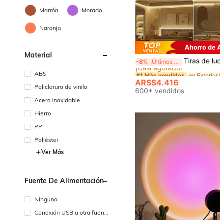
Marrón
Morado
Naranja
Ahorro de
Material
#1 Más vendidos
Tiras de luces LED de alta luminosidad, barra de luz LED flexible, alimentada por USB, luces de decoración para fondo de TV, fácil inst
-8%
¡Últimos 3 días
¡Casi agotado!
#1 Más vendidos
#1 Más vendidos
ABS
¡Casi agotado!
¡Casi agotado!
ARS$4.416
Policloruro de vinilo
#1 Más vendidos
600+ vendidos
¡Casi agotado!
Acero Inoxidable
Hierro
PP
Poliéster
Ver Más
Fuente De Alimentación
Ninguno
Conexión USB u otra fuent