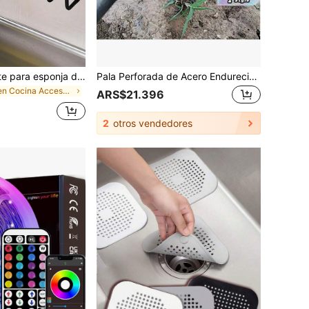
1/2 piezas Soporte para esponja de acero inoxidable sin perforación - Estante de drenaje autoadhesivo para la cocina con red de drenaje, adecuado para esponja, cepillo, líquido lavavajillas
Pala Perforada de Acero Endurecido Premium - Rastrillo Manual, Mantenimiento de Jardín Eficiente, Duradero y Resistente a la Oxidación, Adecuado para Huertos de Verduras y Cabañas de Jardín.
en Cocina Accesorios de cocina
ARS$21.396
2
otros vendedores