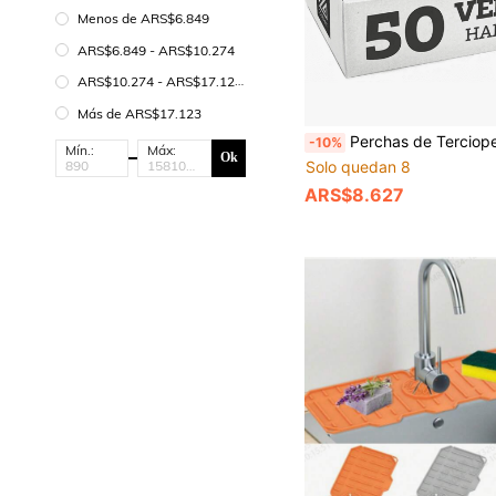
Menos de ARS$6.849
ARS$6.849 - ARS$10.274
ARS$10.274 - ARS$17.123
Más de ARS$17.123
Perchas de Terciopelo Negro Premium, Perchas Delgadas Antideslizantes de Fieltro Flocado, Perchas Resistentes para Ropa, Perchas Reforzadas para Abrigos & Trajes, Perchas Dur
-10%
Mín.:
Máx:
Ok
Solo quedan 8
ARS$8.627