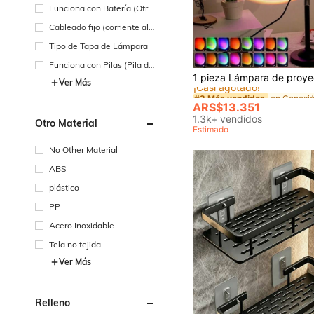
e de alimentación de CC
Funciona con Batería (Otra
s Baterías)
Cableado fijo (corriente alt
erna)
Tipo de Tapa de Lámpara
Funciona con Pilas (Pila de
#2 Más vendidos
Botón/Pila de Moneda)
¡Casi agotado!
Ver Más
#2 Más vendidos
#2 Más vendidos
¡Casi agotado!
¡Casi agotado!
ARS$13.351
#2 Más vendidos
1.3k+ vendidos
Otro Material
¡Casi agotado!
Estimado
No Other Material
ABS
plástico
PP
Acero Inoxidable
Tela no tejida
Ver Más
Relleno