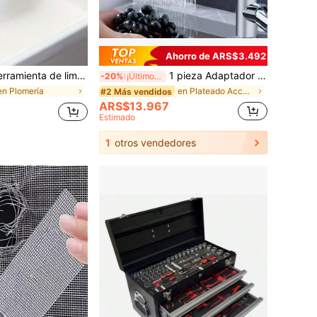
Ahorro de ARS$3.492
 de desagües para eliminar cabello, desobstructor de fregadero, herramienta de limpieza de obstrucciones de tuberías, suministros de limpieza, herramienta de limpieza de tuberías, accesorios de cocina, accesorios para el hogar, artículos esenciales para vacaciones, desobstructor de desagües, cepillo de fregadero, cepillo de limpieza, trampa de moscas
1 pieza Adaptador multifunción para grifo, apto para grifo de lavabo de baño, repuesto de grifo de fregadero de cocina, artículo esencial para el hogar + 5 piezas Adaptadores para grifo
-20%
¡Últimos 3 días
en Plomería
en Plateado Accesorios de baño
#2 Más vendidos
ARS$13.967
Estimado
1
otros vendedores