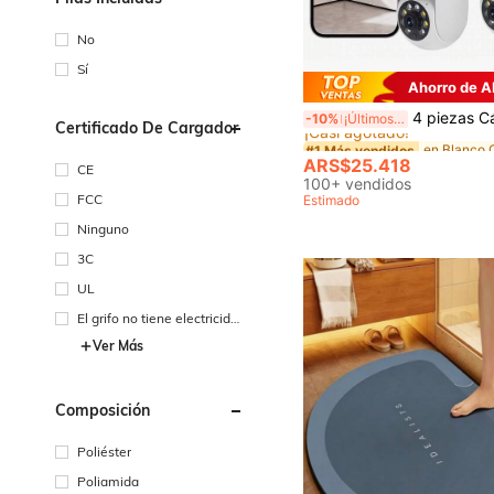
No
Sí
Ahorro de 
#1 Más vendidos
4 piezas Cámaras CCTV inteligentes para el hogar con visión nocturna inalámbrica WIFI, Cámaras interiores, Panorámica/Inclinación, Seguimiento de movimiento, Cuidado de ancianos, Interacción con mas
-10%
¡Últimos 3 días
¡Casi agotado!
Certificado De Cargador
#1 Más vendidos
#1 Más vendidos
¡Casi agotado!
¡Casi agotado!
ARS$25.418
CE
#1 Más vendidos
100+ vendidos
¡Casi agotado!
FCC
Estimado
Ninguno
3C
UL
El grifo no tiene electricida
d.
Ver Más
Composición
Poliéster
Poliamida