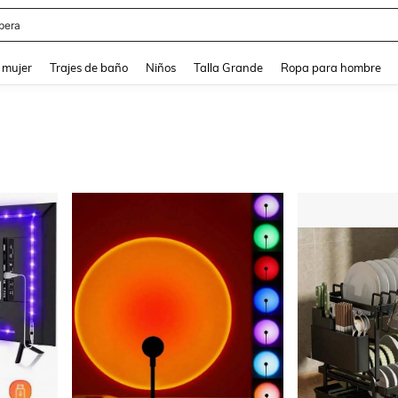
ter
and down arrow keys to navigate search Búsqueda reciente and Busca y Encuentr
 mujer
Trajes de baño
Niños
Talla Grande
Ropa para hombre