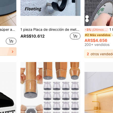
1 pieza Alfombra de baño súper absorbente y antideslizante, hecha de material de silicona suave, absorbente y de secado rápido, diseño engrosado, adecuada para sala de estar, cocina, pasillo, baño y áreas junto a la cama, excelente para el área de ducha
1 pieza Placa de dirección de metal negro grabado de 5 pulgadas - Juego de números de casa de aleación de zinc 0-9, estilo casa de campo moderna, decoración de porche de primavera, regalo del Día de la Madre para el hogar, minimalismo escandinavo, acento de entrada medieval moderno
1 Rollo de cinta adhesiva de 
-3%
¡Últimos 3 días
#2 Más vendidos
ARS$10.612
ARS$4.656
200+ vendidos
2
otros vended