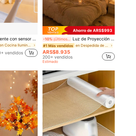
Ahorro de ARS$993
Tira de luz inteligente con sensor de movimiento USB 5V, control de encendido/apagado con escaneo manual, cinta adhesiva de doble cara para TV, gabinete de cocina, armario
Luz de Proyección de Cielo Estrellado USB con 10 Patrones de Luna, Tierra, Marte, Saturno y Estrellas, Luz Nocturna de Atmósfera con Efecto de Respiración para Techo de Dormitorio, Cine en Casa y Decoración de Fiesta
-10%
¡Últimos 3 días
en Cocina Iluminación novedosa
en Despedida de soltera Luces de proyección
#1 Más vendidos
ARS$8.935
0+ vendidos
200+ vendidos
Estimado