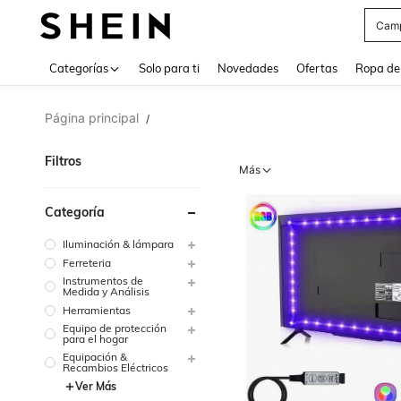
Swea
Use up 
Categorías
Solo para ti
Novedades
Ofertas
Ropa de
Página principal
/
Filtros
Más
Categoría
Iluminación & lámpara
Ferreteria
Instrumentos de
Medida y Análisis
Herramientas
Equipo de protección
para el hogar
Equipación &
Recambios Eléctricos
Ver Más