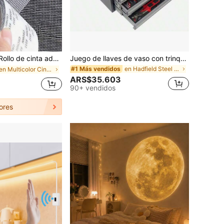
malla autoadhesiva para reparación de ventanas, parche resistente al agua y a los rasguños para pantalla anti-insectos, adhesivo fuerte para tela y pantallas, apropiada para reparación de cortinas de ventanas y dormitorios
Juego de llaves de vaso con trinquete de 72 dientes y 24 dientes, kit de herramientas de mantenimiento y reparación automotriz, caja de herramientas de reparación automotriz
en Hadfield Steel Herramientas manuales
#1 Más vendidos
en Multicolor Cintas
ARS$35.603
90+ vendidos
ores