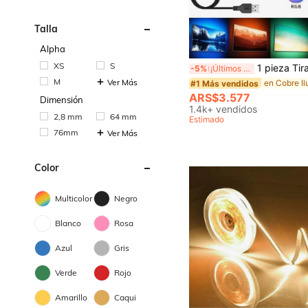
Talla
Alpha
XS
S
1 pieza Tira de luz LED RGB, alimentada por USB 5V, controlador de 3 teclas, adecuada para decoración del 
-5%
¡Últimos 3 días
M
Ver Más
#1 Más vendidos
ARS$3.577
Dimensión
1.4k+ vendidos
2,8 mm
64 mm
Estimado
76mm
Ver Más
Color
Multicolor
Negro
Blanco
Rosa
Azul
Gris
Verde
Rojo
Amarillo
Caqui