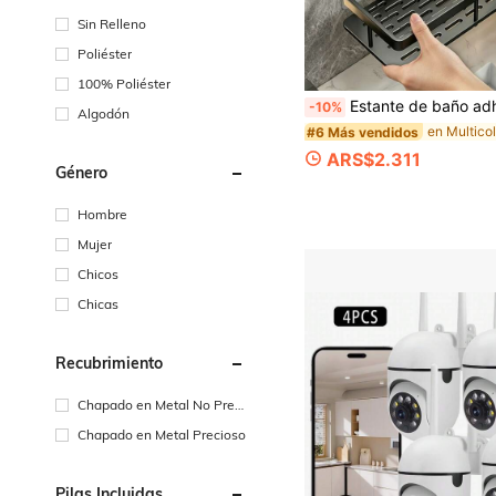
Sin Relleno
Poliéster
100% Poliéster
Estante de baño adhesivo sin taladro, puede sostener artículos de tocador, estante de esquina de ducha minimalista, adecuado para inquilinos, duradero e impermeable, almacenamient
-10%
Algodón
#6 Más vendidos
ARS$2.311
Género
Hombre
Mujer
Chicos
Chicas
Recubrimiento
Chapado en Metal No Preci
oso
Chapado en Metal Precioso
Pilas Incluidas