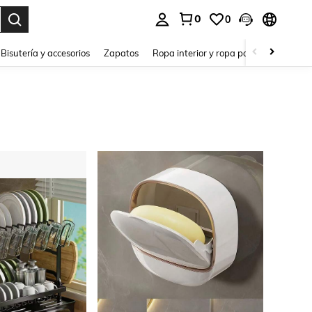
0
0
a. Press Enter to select.
Bisutería y accesorios
Zapatos
Ropa interior y ropa para dormir
Ho