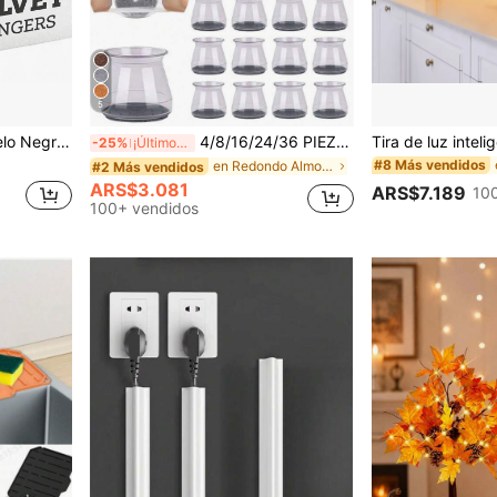
5
aderas para Uso en Armario, Suministros Ideales para Armario 1 pieza
4/8/16/24/36 PIEZAS Protectores de patas de silla para piso, almohadillas de muebles para pisos de madera dura, deslizadores de muebles para patas de silla, fundas de silicona para patas de silla, protegen los pisos de arañazos y reducen el ruido, para comedor, cocina y sala de estar
-25%
¡Últimos 2 días
#8 Más vendidos
en Redondo Almohadillas para muebles
#2 Más vendidos
ARS$3.081
ARS$7.189
10
100+ vendidos