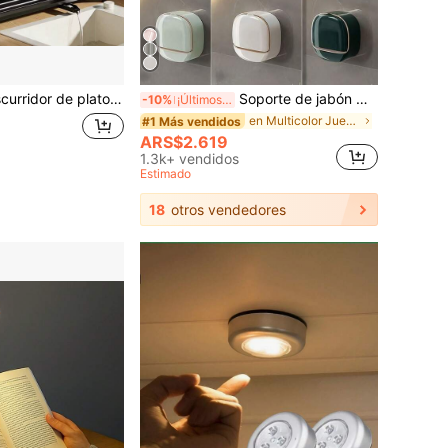
les con bandeja de drenaje - Escurridor de platos de metal grande con bandeja de drenaje, estante para vasos, soporte para utensilios y sistema de drenaje adicional - Accesorio de cocina para un secado y organización de platos eficiente
Soporte de jabón montado en la pared, diseño de tapa abatible impermeable, jabonera minimalista, unisex, caja de jabón duradera, adecuada para cocina, baño, ducha, decoración de baño del hogar, accesorios de almacenamiento de baño, canasta de ducha esencial para viajes
-10%
¡Últimos 3 días
en Multicolor Juegos de accesorios de baño
#1 Más vendidos
ARS$2.619
1.3k+ vendidos
Estimado
18
otros vendedores