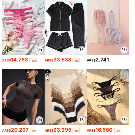
14.768
33.538
2.741
ARS$
ARS$
ARS$
-10%
-8%
20.297
23.295
16.580
ARS$
ARS$
ARS$
-8%
-8%
-4%