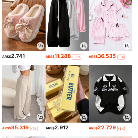
2.741
11.288
36.535
ARS$
ARS$
ARS$
-50%
-8%
35.319
2.912
22.729
ARS$
ARS$
ARS$
-4%
-3%