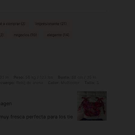
ré a comprar (2)
impresionante (21)
(2)
negocios (10)
elegante (14)
56 kg / 123 lbs, Busto: 88 cm / 35 in, Cintura: 78 cm / 31 in, Caderas: 99 cm / 39 
63 in
Peso:
56 kg / 123 lbs
Busto:
88 cm / 35 in
 cuerpo:
Reloj de arena
Color:
Multicolor
Talla:
S
imagen
 muy fresca perfecta para los tie