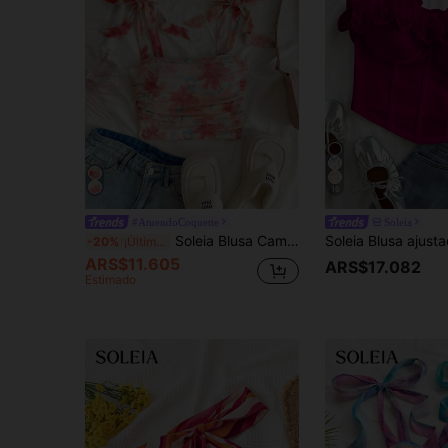
16
#AtuendoCoquette
Soleia
Soleia Blusa Cami con diseño floral, tirantes con lazo y pliegues en el pecho
-20%
¡Últimos 3 días
ARS$11.605
ARS$17.082
Estimado