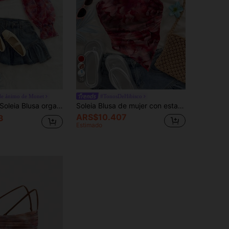
16
de ánimo de Monet
#TonosDeHibisco
eia Blusa organza con estampado floral de acuarela romántico y casual, de hombros descubiertos y mangas de linterna retorcidas, adecuada para vacaciones, Pascua, graduación, boda, vuelta al cole, fiesta, almuerzo, té en el jardín, citas, San Valentín
Soleia Blusa de mujer con estampado floral, cuello y bajo asimétricos y fruncido
ARS$10.407
3
Estimado