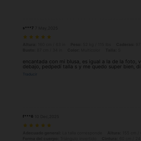
s***7
7 May,2025
Altura: 160 cm / 63 in, Peso: 52 kg / 115 lbs, Caderas: 97 cm / 38 in, C
Altura:
160 cm / 63 in
Peso:
52 kg / 115 lbs
Caderas:
97 
Busto:
87 cm / 34 in
Color:
Multicolor
Talla:
S
encantada con mi blusa, es igual a la de la foto, 
debajo, pedpedí talla s y me quedo super bien, div
Traducir
f***6
10 Dec,2025
Adecuado general: La talla corresponde, Altura: 155 cm / 61 in, Peso: 
Adecuado general:
La talla corresponde
Altura:
155 cm / 
Forma del cuerpo:
Triángulo invertido
Cintura:
60 cm / 24 