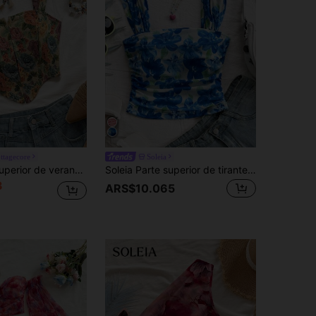
ttagecore
Soleia
Soleia Parte superior de verano con estampado de botones delanteros, bajo asimétrico y corte cropped, ideal para vacaciones en la playa. Prenda de vestir de otoño que se puede usar por dentro o por fuera
Soleia Parte superior de tirantes casual y romántica con pliegues y estampado floral multicolor de malla para mujer de vacaciones
3
ARS$10.065