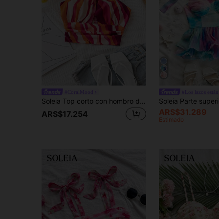
#CoralMood
#Los lazos están
Soleia Top corto con hombro descubierto y rayas para mujer de WYWH, recorte con huecos, equipo para vacaciones y verano
ARS$31.289
ARS$17.254
Estimado