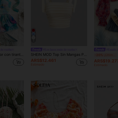
8
 de vuelta
#Los lazos están de vuelta
#Estado 
Soleia Parte superior con tirantes de lazo, estampado de tinte anudado y volantes en capas de chifón metálico colorido para mujer, ideal para verano, salidas, estilo bohemio, conciertos, festivales, cruceros, graduación, cumpleaños, vacaciones
SHEIN MOD Top Sin Mangas Para Mujer Con Nudo En Los Hombros Y Plisado
Sol
-20%
¡Últimos 3 días
ARS$12.461
ARS$19.27
Estimado
Estimado