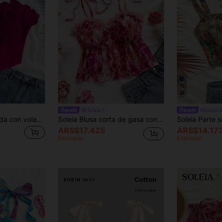
Soleia
#EstiloCo
Soleia Blusa ajustada con volantes sin tirantes, romántica y sexy, adecuada para vacaciones, citas, San Valentín, tarde de té
Soleia Blusa corta de gasa con estampado de flores y efecto tie-dye, adecuada para vacaciones, citas, té de la tarde, playa, cruceros, vacaciones en la ciudad, todas las estaciones, festivales de música, vacaciones bohemias
ARS$17.425
ARS$14.17
Estimado
Estimado