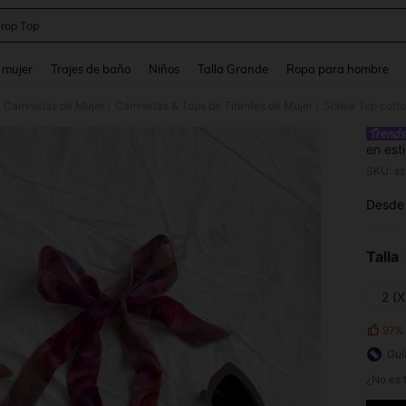
rop Top
and down arrow keys to navigate search Búsqueda reciente and Busca y Encuentr
 mujer
Trajes de baño
Niños
Talla Grande
Ropa para hombre
& Camisetas de Mujer
Camisetas & Tops de Tirantes de Mujer
/
/
en esti
vacaci
SKU: s
Desde
PR
Talla
2 (X
97%
Guí
¿No es t