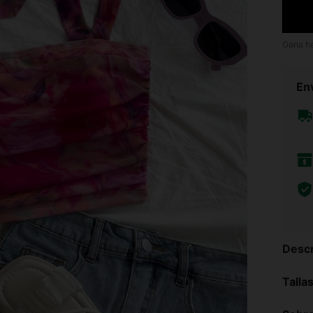
Gana h
Env
Descr
Talla