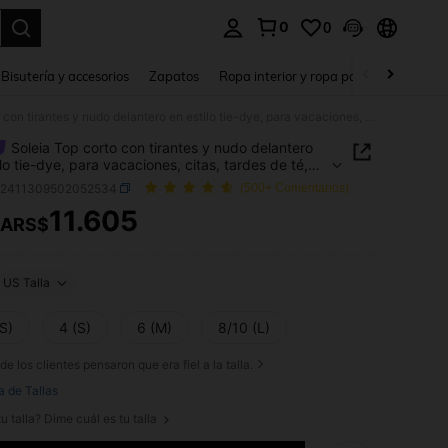
0
0
a. Press Enter to select.
Bisutería y accesorios
Zapatos
Ropa interior y ropa para dormir
Ho
Soleia Top corto con tirantes y nudo delantero en estilo tie-dye, para vacaciones, citas, tardes de té, vacaciones, festivales de música, estilo bohemio
Soleia Top corto con tirantes y nudo delantero
lo tie-dye, para vacaciones, citas, tardes de té,
ones, festivales de música, estilo bohemio
z2411309502052534
(500+ Comentarios)
11.605
ARS$
ICE AND AVAILABILITY
US Talla
S)
4 (S)
6 (M)
8/10 (L)
de los clientes pensaron que era fiel a la talla.
a de Tallas
u talla? Dime cuál es tu talla