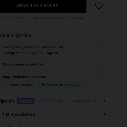
AÑADIR A LA BOLSA
asta
6
puntos SHEIN calculados al finalizar la compra.
ío a
Argentina
Envío gratis(Pedidos ≥ ARS$171.166)
Entrega estimada:
Ago 23 - Ago 30
Devoluciones aceptadas
Seguridad en las compras
Pagos seguros
Protección de privacidad
ipción
#VestidoTieDye
Resistencia del color al lavado,Tejid
4,91
11K
2.4M
s Y Dimensiones
4,91
11K
2.4M