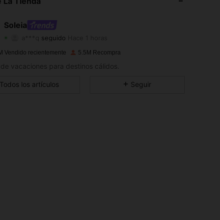
 La Tienda
4,91
11K
2.4M
Soleia
a***q
seguido
Hace 1 horas
4,91
11K
2.4M
Calificación
Artículos
Seguidores
M Vendido recientemente
5.5M Recompra
4,91
11K
2.4M
s de vacaciones para destinos cálidos.
4,91
11K
2.4M
Todos los artículos
Seguir
4,91
11K
2.4M
4,91
11K
2.4M
4,91
11K
2.4M
4,91
11K
2.4M