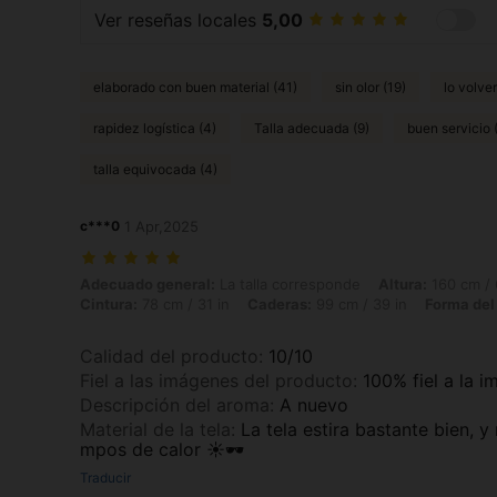
Ver reseñas locales
5,00
elaborado con buen material (41)
sin olor (19)
lo volve
rapidez logística (4)
Talla adecuada (9)
buen servicio 
talla equivocada (4)
c***0
1 Apr,2025
Adecuado general: La talla corresponde, Altura: 160 cm / 63 in, Peso: 
Adecuado general:
La talla corresponde
Altura:
160 cm / 
Cintura:
78 cm / 31 in
Caderas:
99 cm / 39 in
Forma del
Calidad del producto
:
10/10
Fiel a las imágenes del producto
:
100% fiel a la 
Descripción del aroma
:
A nuevo
Material de la tela
:
La tela estira bastante bien, y
mpos de calor ☀️🕶️
Traducir