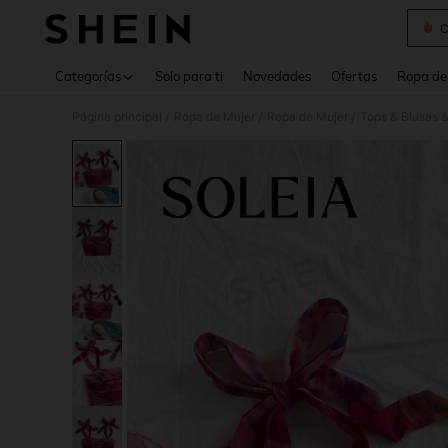
C
Use up 
Categorías
Solo para ti
Novedades
Ofertas
Ropa de
Página principal
Ropa de Mujer
Ropa de Mujer
Tops & Blusas 
/
/
/