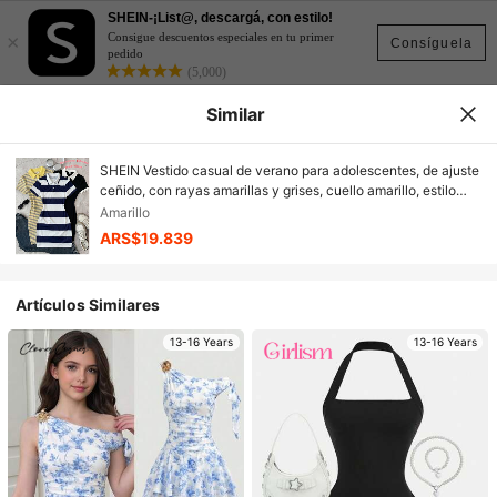
SHEIN-¡List@, descargá, con estilo!
×
Consigue descuentos especiales en tu primer
Consíguela
pedido
(5,000)
Similar
SHEIN Vestido casual de verano para adolescentes, de ajuste
ceñido, con rayas amarillas y grises, cuello amarillo, estilo
preppy
Amarillo
ARS$19.839
Artículos Similares
13-16 Years
13-16 Years