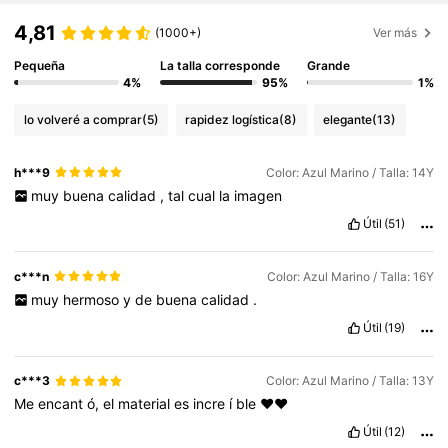
4,81
(1000+)
Ver más
Pequeña
La talla corresponde
Grande
4%
95%
1%
lo volveré a comprar
(5)
rapidez logística
(8)
elegante
(13)
h***9
Color: Azul Marino / Talla: 14Y
muy
buena
calidad
,
tal
cual
la
imagen
Útil
(51)
c***n
Color: Azul Marino / Talla: 16Y
muy
hermoso
y
de
buena
calidad
.
Útil
(19)
c***3
Color: Azul Marino / Talla: 13Y
Me
encant
ó,
el
material
es
incre
í
ble
❤️❤️
Útil
(12)