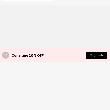
Consigue 20% OFF
Regístrate
¡4% DE DESCUENTO!
AÑADIR A LA BOLSA