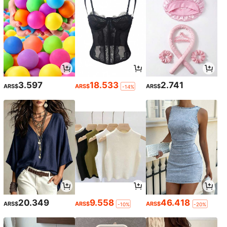
3.597
18.533
2.741
ARS$
ARS$
ARS$
-14%
20.349
9.558
46.418
ARS$
ARS$
ARS$
-10%
-20%