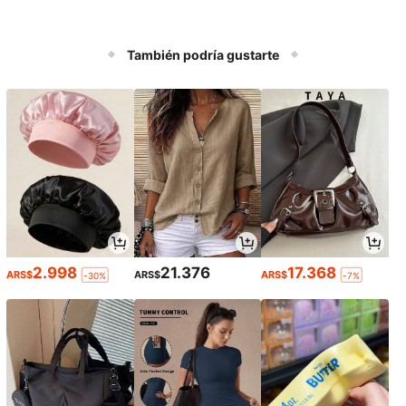
También podría gustarte
2.998
21.376
17.368
ARS$
ARS$
ARS$
-30%
-7%