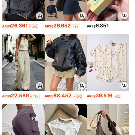
26.361
26.652
6.851
ARS$
ARS$
ARS$
-10%
-5%
22.586
88.452
39.516
ARS$
ARS$
ARS$
-47%
-10%
-3%