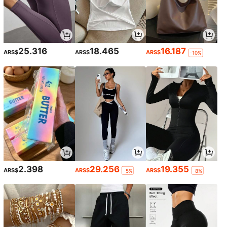
25.316
18.465
16.187
ARS$
ARS$
ARS$
-10%
2.398
29.256
19.355
ARS$
ARS$
ARS$
-5%
-8%