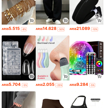
5.515
14.628
21.089
ARS$
ARS$
ARS$
-8%
-50%
-10%
5.704
2.055
9.284
ARS$
ARS$
ARS$
-5%
-25%
-5%