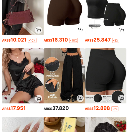
10.021
16.310
25.847
ARS$
ARS$
ARS$
-10%
-10%
-5%
17.951
37.820
12.898
ARS$
ARS$
ARS$
-8%