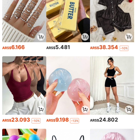
6.166
5.481
38.354
ARS$
ARS$
ARS$
-10%
23.093
9.198
24.802
ARS$
ARS$
ARS$
-10%
-13%