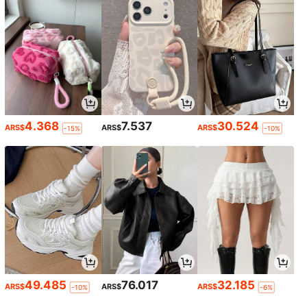
4.368
7.537
30.524
ARS$
ARS$
ARS$
-15%
-10%
49.485
76.017
32.185
ARS$
ARS$
ARS$
-10%
-6%