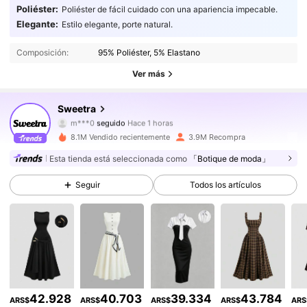
Poliéster:
Poliéster de fácil cuidado con una apariencia impecable.
1.5M Seguidores
4,86
Elegante:
Estilo elegante, porte natural.
Composición:
95% Poliéster, 5% Elastano
1.5M Seguidores
4,86
Ver más
1.5M Seguidores
4,86
Sweetra
m***0
seguido
Hace 1 horas
1.5M Seguidores
4,86
8.1M Vendido recientemente
3.9M Recompra
Esta tienda está seleccionada como
「Botique de moda」
1.5M Seguidores
4,86
Seguir
Todos los artículos
1.5M Seguidores
4,86
1.5M Seguidores
4,86
1.5M Seguidores
4,86
1.5M Seguidores
4,86
42.928
40.703
39.334
43.784
ARS$
ARS$
ARS$
ARS$
ARS