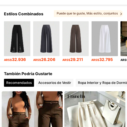
1.5M Seguidores
4,86
Estilos Combinados
Puede que te guste
, Más estilo
, conjuntos
, Te podría gustar
1.5M Seguidores
4,86
32.936
26.206
29.211
32.795
ARS$
ARS$
ARS$
ARS$
ARS
También Podría Gustarte
Recomendados
Accesorios de Vestir
Ropa Interior y Ropa de Dormi