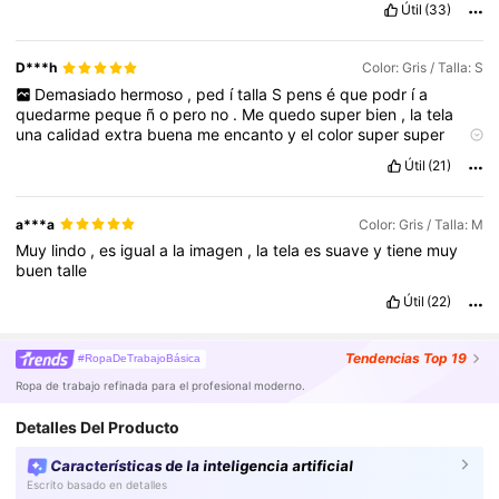
Útil
(33)
D***h
Color: Gris / Talla: S
Demasiado
hermoso
,
ped
í
talla
S
pens
é
que
podr
í
a
quedarme
peque
ñ
o
pero
no
.
Me
quedo
super
bien
,
la
tela
una
calidad
extra
buena
me
encanto
y
el
color
super
super
lindo
Útil
(21)
a***a
Color: Gris / Talla: M
Muy
lindo
,
es
igual
a
la
imagen
,
la
tela
es
suave
y
tiene
muy
buen
talle
Útil
(22)
Tendencias
Top 19
#RopaDeTrabajoBásica
Ropa de trabajo refinada para el profesional moderno.
Detalles Del Producto
Características de la inteligencia artificial
Escrito basado en detalles