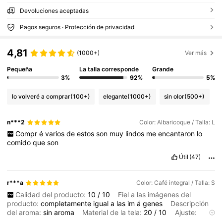
Devoluciones aceptadas
Pagos seguros · Protección de privacidad
4,81
(1000+)
Ver más
Pequeña
La talla corresponde
Grande
3%
92%
5%
lo volveré a comprar
(100+)
elegante
(1000+)
sin olor
(500+)
n***2
Color: Albaricoque / Talla: L
Compr
é
varios
de
estos
son
muy
lindos
me
encantaron
lo
comido
que
son
Útil
(47)
r***a
Color: Café integral / Talla: S
Calidad del producto:
10
/
10
Fiel a las imágenes del
producto:
completamente
igual
a
las
im
á
genes
Descripción
del aroma:
sin
aroma
Material de la tela:
20
/
10
Ajuste:
Perfecto