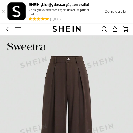
SHEIN-¡List@, descargá, con estilo!
×
Consigue descuentos especiales en tu primer
Consíguela
pedido
(5,000)