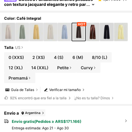
con textura jacquard elegante y retro par
a mujeres, para otoño/invierno
Color: Café Integral
Talla
US
0
(XXS)
2
(XS)
4
(S)
6
(M)
8/10
(L)
12
(XL)
14
(XXL)
Petite
Curvy
Premamá
Guía de Tallas
Verificar mi tamaño
92%
encontró que era fiel a la talla
¿No es tu talla? Dinos
Envío a
Argentina
Envío gratis(Pedidos ≥ ARS$171.166)
Entrega estimada:
Ago 21 - Ago 30