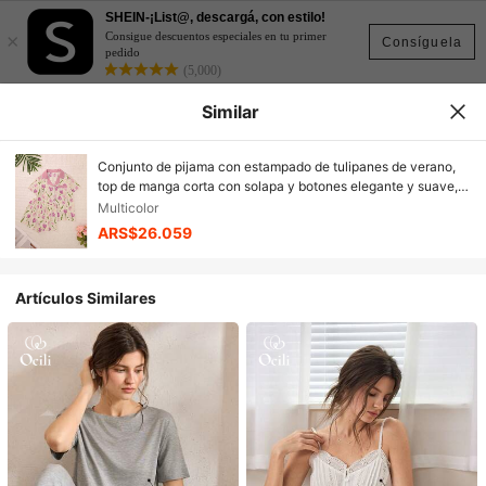
SHEIN-¡List@, descargá, con estilo!
×
Consigue descuentos especiales en tu primer
Consíguela
pedido
(5,000)
Similar
Conjunto de pijama con estampado de tulipanes de verano,
top de manga corta con solapa y botones elegante y suave, y
shorts, conjunto de 2 piezas de ropa de dormir y de estar en
Multicolor
casa para mujeres
ARS$26.059
Artículos Similares