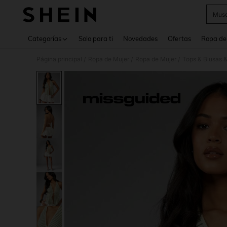
Muse
Use up 
Categorías
Solo para ti
Novedades
Ofertas
Ropa de
Página principal
Ropa de Mujer
Ropa de Mujer
Tops & Blusas 
/
/
/