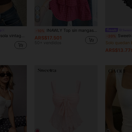
17
INAWLY Top sin mangas a cuadros casuales para mujer, verano
up
Sweetr
-10%
 descubierta, estilo retro marrón, top de streetwear de verano
Sweetra Top sexy para mujer con espalda descubie
-20%
ARS$17.501
50+ vendidos
Solo quedan 
ARS$13.77