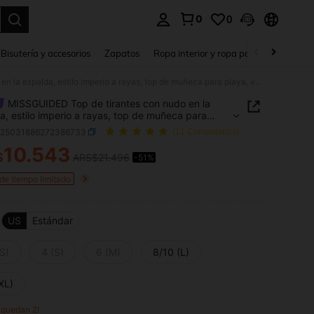
0
0
a. Press Enter to select.
Bisutería y accesorios
Zapatos
Ropa interior y ropa para dormir
Ho
MISSGUIDED Top de tirantes con nudo en la espalda, estilo imperio a rayas, top de muñeca para playa, vacaciones, festivales, moda Y2K, ajuste ceñido
MISSGUIDED Top de tirantes con nudo en la
a, estilo imperio a rayas, top de muñeca para
 vacaciones, festivales, moda Y2K, ajuste ceñido
z25031886272386733
(11 Comentarios)
10.543
$
ARS$21.496
-51%
ICE AND AVAILABILITY
 de tiempo limitado
US
Estándar
S)
4 (S)
6 (M)
8/10 (L)
XL)
o quedan 2!