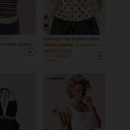
15
IslaSuriya Top amarillo crema, Top de lunares, Atuendos para mujer, Top para mujer, Top de tirantes casual, actual, Tops de moda, Tops Y2k, Ropa Y2k, Top elegante, Top halter, Top sexy, Top sin espalda,
 ICON
SHEIN ICON Camiseta ajustada con cuello en V profundo y rayas de colores del arcoíris
en Multicolor Camisetas Soft Daily
#7 Más vendidos
ARS$10.902
0
70+ vendidos
Estimado