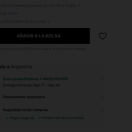
%
de los clientes pensaron que era fiel a la talla.
a de Tallas
u talla? Dime cuál es tu talla
AÑADIR A LA BOLSA
asta
6
puntos SHEIN calculados al finalizar la compra.
ío a
Argentina
Envío gratis(Pedidos ≥ ARS$170.876)
Entrega estimada:
Ago 21 - Ago 28
Devoluciones aceptadas
Seguridad en las compras
Pagos seguros
Protección de privacidad