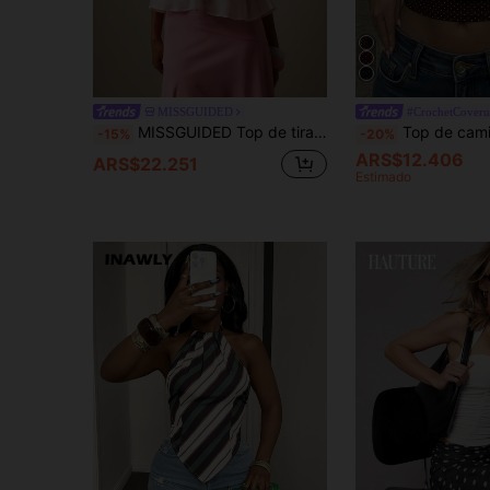
MISSGUIDED
#CrochetCover
MISSGUIDED Top de tirantes finos con volantes y rayas transparentes, espalda fruncida y tirantes ajustables para vacaciones de verano
Top de camisola vintage Y2K con lunares y ribete de encaje, espalda
-15%
-20%
ARS$12.406
ARS$22.251
Estimado