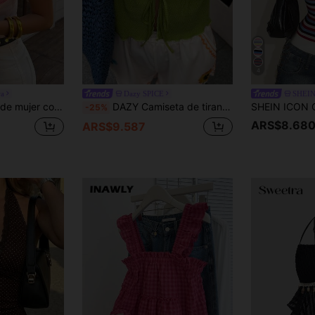
4
ra
Dazy SPICE
SHEIN
 espalda descubierta con lazo cruzado y efecto tie dye, para festivales de música, playa y salidas
DAZY Camiseta de tirantes verde lima de unicolor con lazo para mujer, adecuada para fiesta, vacaciones, playa, vacaciones de verano, tropical, sexy, para salir
-25%
ARS$8.68
ARS$9.587