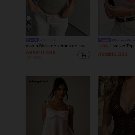
11
Aloruh
#RomanceRivie
Aloruh Blusa de verano de cuello halter de unicolor casual para mujer
Livesso Top de mujer con cuello drapeado y tirantes halter a rayas, elegante para vacaciones de verano,
-19%
ARS$10.389
ARS$10.353
Estimado