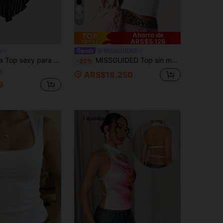
5
Ahorro de
ARS$5.126
a
MISSGUIDED
rta, cuello halter, patchwork, tirantes de concha y bajo asimétrico para playa y vacaciones. Primavera/Verano.
MISSGUIDED Top sin mangas de verano con cuello de pico y acanalado, estilo casual para festivales, color rosa princesa
-22%
8
ARS$18.250
9