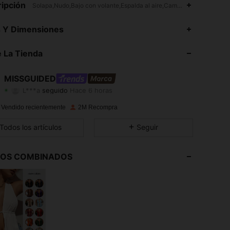
ipción
Solapa,Nudo,Bajo con volante,Espalda al aire,Campana
4,88
15K
3M
s Y Dimensiones
4,88
15K
3M
 La Tienda
4,88
15K
3M
MISSGUIDED
L***a
seguido
Hace 6 horas
4,88
15K
3M
Calificación
Artículos
Seguidores
 Vendido recientemente
2M Recompra
4,88
15K
3M
Todos los artículos
Seguir
4,88
15K
3M
LOS COMBINADOS
4,88
15K
3M
4,88
15K
3M
4,88
15K
3M