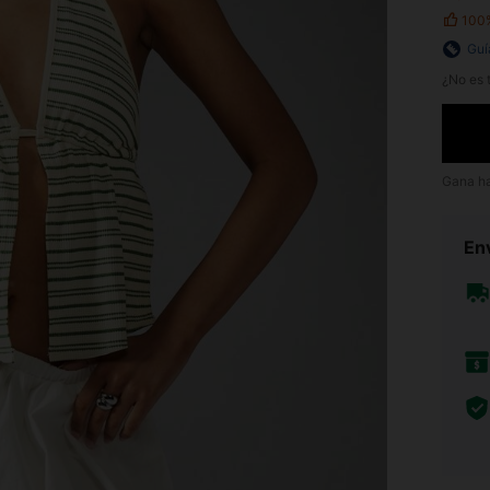
100
Guí
¿No es t
Gana h
Env