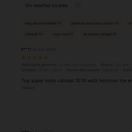
Sin reseñas locales
muy recomendable (1)
perfecto para poco pecho (1)
e
cómodo (1)
muy cool (1)
de buena calidad (1)
h***1
24 Jun,2025
Adecuado general: La talla corresponde, Altura: 154 cm / 61 in, Peso: 
Adecuado general:
La talla corresponde
Altura:
154 cm / 
Cintura:
70 cm / 28 in
Forma del cuerpo:
Triángulo
Colo
Top súper lindo calidad 10:10 está hermoso me e
Traducir
I***L