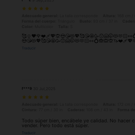
9 Sep,2025
Adecuado general: La talla corresponde, Altura: 168 cm / 66 in, Peso: 
Adecuado general:
La talla corresponde
Altura:
168 cm / 
Forma del cuerpo:
Triángulo
Busto:
93 cm / 37 in
Cader
Color:
Multicolor
Talla:
S
🥰☺️❤️🌹❤️‍🩹💖🙊😍😘😻💖🥰😘🤩🥳😠🤗🤭😻🫶🏻👀💍
😍😘😻💖🥰😘🤩🥳😠🤗🤭😻🫶🏻👀💍🙈🙉🙊🦄❤️‍🩹💖
Traducir
f***9
30 Jul,2025
Adecuado general: La talla corresponde, Altura: 172 cm / 68 in, Peso:
Adecuado general:
La talla corresponde
Altura:
172 cm / 
Cintura:
77 cm / 30 in
Caderas:
108 cm / 43 in
Forma de
Todo súper bien, encábele ye calidad. No hacer 
vender. Pero todo está súper.
Traducir