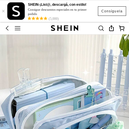
SHEIN-¡List@, descargá, con estilo!
×
Consigue descuentos especiales en tu primer
Consíguela
pedido
(5,000)