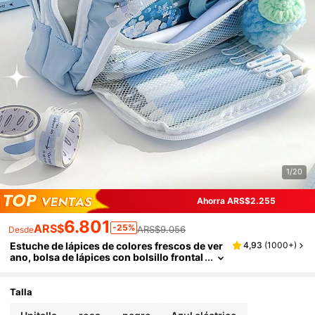
1/20
Ahorra ARS$2.255
6.801
ARS$
-25%
ARS$9.056
Desde
Estuche de lápices de colores frescos de ver
4,93
(
1000+
)
ano, bolsa de lápices con bolsillo frontal
de doble capa para almacenamiento de a
rtículos de papelería, de vuelta a la escuela
Talla