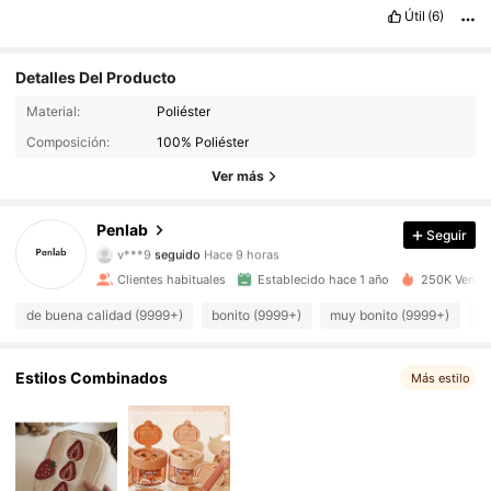
Útil
(6)
Detalles Del Producto
11K Seguidores
4,93
Material:
Poliéster
Composición:
100% Poliéster
11K Seguidores
4,93
Ver más
11K Seguidores
4,93
Penlab
Seguir
v***9
seguido
Hace 9 horas
11K Seguidores
4,93
Clientes habituales
Establecido hace 1 año
250K Vendid
11K Seguidores
4,93
de buena calidad (9999+)
bonito (9999+)
muy bonito (9999+)
m
11K Seguidores
4,93
Estilos Combinados
Más estilo
11K Seguidores
4,93
11K Seguidores
4,93