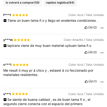
lo volveré a comprar
(55)
rapidez logística
(94)
f***1
Color: Azul / Talla: Unitalla
Tiene
un
buen
tama
ñ
o
y
llego
en
exelentes
condiciones
.
Útil
(2)
y***m
Color: Amarillo / Talla: Unitalla
lapicera
viene
de
muy
buen
material
uybuen
tama
ñ
o
Útil
(2)
c***1
Color: Azul / Talla: Unitalla
Me
result
ó
muy
pr
á
ctico
y
,
estaest
á
co
feccionado
por
materiales
resistentes
.
Útil
(1)
s***i
Color: Azul / Talla: Unitalla
Se
siente
de
buena
calidad
,
es
de
buen
tama
ñ
o
,
el
segundo
cierre
conecta
con
el
espacio
del
primero