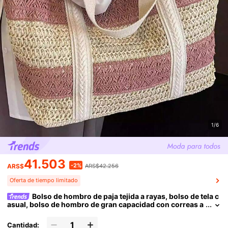
1/6
41.503
-2%
ARS$
ARS$42.256
Oferta de tiempo limitado
Bolso de hombro de paja tejida a rayas, bolso de tela c
asual, bolso de hombro de gran capacidad con correas a
nchas y diseño a rayas. Perfecto para viajes a la playa, co
mpras, salidas y tareas diarias. Adecuado para estudiantes, d
Cantidad: