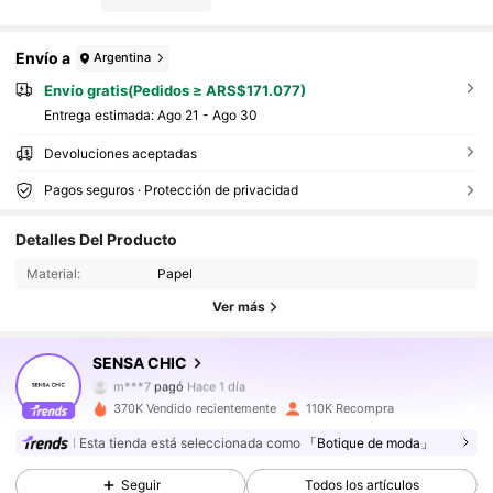
amas de oficina y madres, textura ligera y transpirable que tr
ansmite un ambiente relajado y veraniego
Envío a
Argentina
Envío gratis(Pedidos ≥ ARS$171.077)
Entrega estimada:
Ago 21 - Ago 30
Devoluciones aceptadas
Pagos seguros · Protección de privacidad
115K Seguidores
4,91
Detalles Del Producto
115K Seguidores
4,91
Material:
Papel
Ver más
115K Seguidores
4,91
SENSA CHIC
115K Seguidores
4,91
m***7
pagó
Hace 1 día
370K Vendido recientemente
110K Recompra
115K Seguidores
4,91
Esta tienda está seleccionada como
「Botique de moda」
115K Seguidores
4,91
Seguir
Todos los artículos