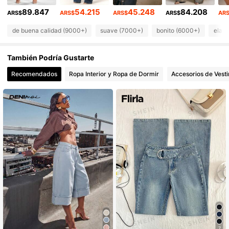
89.847
54.215
45.248
84.208
413K Seguidores
4,83
ARS$
ARS$
ARS$
ARS$
AR
de buena calidad (9000+)
suave (7000+)
bonito (6000+)
elabo
413K Seguidores
4,83
También Podría Gustarte
413K Seguidores
4,83
Recomendados
Ropa Interior y Ropa de Dormir
Accesorios de Vesti
413K Seguidores
4,83
7