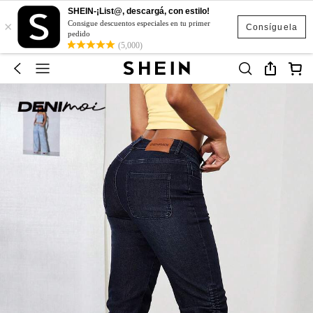
SHEIN-¡List@, descargá, con estilo!
×
Consigue descuentos especiales en tu primer
Consíguela
pedido
(5,000)