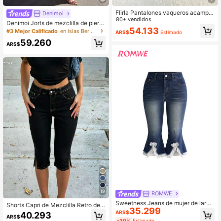
Flirla Pantalones vaqueros acampa
Denimoi
nados de tiro bajo y lavado casual d
80+ vendidos
Denimoi Jorts de mezclilla de piern
e moda
54.133
a ancha con puño, jeans de moda,
#3 Mejor Calificado
en islas Bermudas Mujer Denim
ARS$
Estimado
mezclilla de moda, vacaciones de v
59.260
erano, brunch
ARS$
19
ROMWE
Sweetness Jeans de mujer de largo
Shorts Capri de Mezclilla Retro de
35.299
medio con bajo acampanado, estilo
Cintura Media con Estiramiento y D
ARS$
40.293
kawaii dulce casual, con ribete de e
ARS$
obladillo Dividido 3/4 Ajuste Slim, C
-30%
Estimado