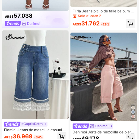
Flirla Jeans pitillo de talle bajo, mini
57.038
malistas y versátiles para uso casu
Solo quedan 2
ARS$
al y de oficina
31.762
Denimoi
ARS$
-29%
#CaprisRetro
Denimoi
Elamini Jeans de mezclilla casual d
Denimoi Jorts de mezclilla de piern
e mujer con parches de encaje lava
36.969
a ancha con puño, jeans de moda,
49.178
ARS$
-34%
do