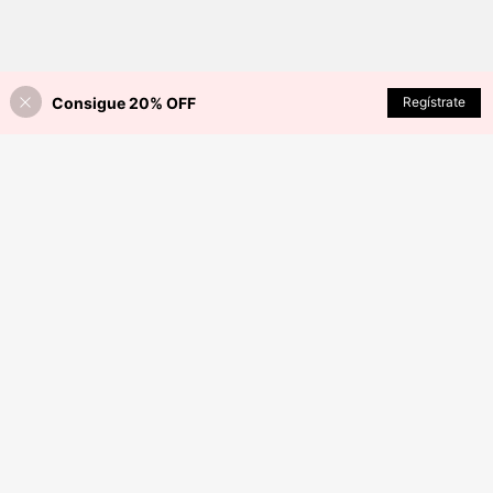
Consigue 20% OFF
Regístrate
¡28% DE DESCUENTO!
AÑADIR A LA BOLSA