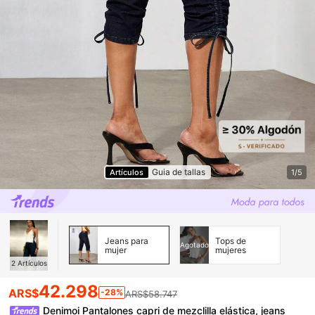
Guia de tallas
Artículos
1/5
Jeans para
Tops de
Agotado
mujer
mujeres
2
Artículos
42.298
ARS$
-28%
ARS$58.747
Denimoi Pantalones capri de mezclilla elástica, jeans