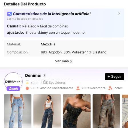
Detalles Del Producto
Características de la inteligencia artificial
Escrito basado en detalles
Casual:
Relajado y fácil de combinar.
ajustado:
Silueta skinny con un toque moderno.
413K Seguidores
4,83
Material:
Mezclilla
Composición:
69% Algodón, 30% Poliéster, 1% Elastano
413K Seguidores
4,83
Ver más
413K Seguidores
4,83
Denimoi
Seguir
413K Seguidores
4,83
950K Vendido recientemente
260K Recompra
Increment
413K Seguidores
4,83
413K Seguidores
4,83
413K Seguidores
4,83